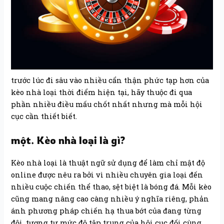
trước lúc đi sâu vào nhiều cẩn thận phức tạp hơn của
kèo nhà loại thời điểm hiện tại, hãy thuộc đi qua
phần nhiều điều mấu chốt nhất nhưng mà mỗi hội
cục cần thiết biết.
một. Kèo nhà loại là gì?
Kèo nhà loại là thuật ngữ sử dụng để làm chỉ mật độ
online được nêu ra bởi vì nhiều chuyên gia loại đến
nhiều cuộc chiến thể thao, sệt biệt là bóng đá. Mỗi kèo
cũng mang nâng cao càng nhiều ý nghĩa riêng, phản
ánh phương pháp chiến hạ thua bớt của đang từng
đội, tương tự mức độ tập trung của hội cục đối cùng