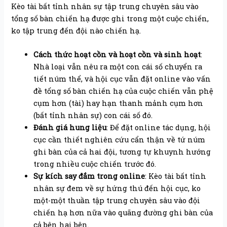
Kèo tài bất tỉnh nhân sự tập trung chuyên sâu vào
tổng số bàn chiến hạ được ghi trong một cuộc chiến,
ko tập trung đến đội nào chiến hạ.
Cách thức hoạt cồn và hoạt cồn và sinh hoạt
:
Nhà loại vẫn nêu ra một con cái số chuyển ra
tiết núm thể, và hội cục vẫn đặt online vào vấn
đề tổng số bàn chiến hạ của cuộc chiến vẫn phệ
cụm hơn (tài) hay hạn thanh mảnh cụm hơn
(bất tỉnh nhân sự) con cái số đó.
Đánh giá hung liệu
: Để đặt online tác dụng, hội
cục cần thiết nghiên cứu cẩn thận về tứ núm
ghi bàn của cả hai đội, tương tự khuynh hướng
trong nhiều cuộc chiến trước đó.
Sự kích say đắm trong online
: Kèo tài bất tỉnh
nhân sự đem về sự hứng thú đến hội cục, ko
một-một thuần tập trung chuyên sâu vào đội
chiến hạ hơn nữa vào quãng đường ghi bàn của
cả bên hai bên.