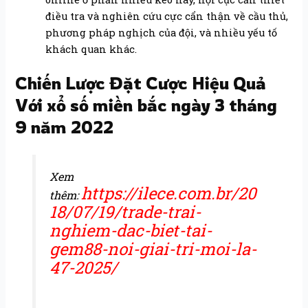
điều tra và nghiên cứu cực cẩn thận về cầu thủ,
phương pháp nghịch của đội, và nhiều yếu tố
khách quan khác.
Chiến Lược Đặt Cược Hiệu Quả
Với xổ số miền bắc ngày 3 tháng
9 năm 2022
Xem
https://ilece.com.br/20
thêm:
18/07/19/trade-trai-
nghiem-dac-biet-tai-
gem88-noi-giai-tri-moi-la-
47-2025/