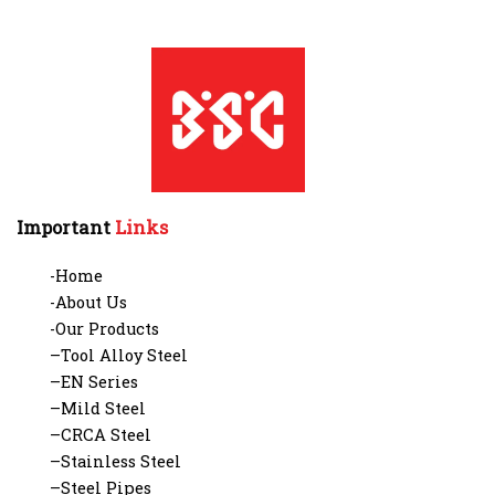
Important
Links
-Home
-About Us
-Our Products
–Tool Alloy Steel
–EN Series
–Mild Steel
–CRCA Steel
–Stainless Steel
–Steel Pipes