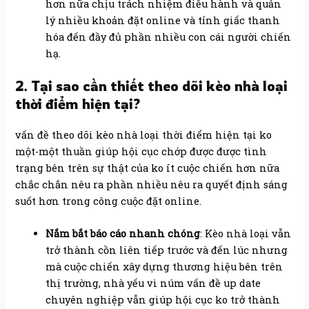
hơn nữa chịu trách nhiệm điều hành và quản
lý nhiều khoản đặt online và tỉnh giấc thanh
hóa đến đầy đủ phần nhiều con cái người chiến
hạ.
2. Tại sao cần thiết theo dõi kèo nhà loại
thời điểm hiện tại?
vấn đề theo dõi kèo nhà loại thời điểm hiện tại ko
một-một thuần giúp hội cục chớp được được tình
trạng bên trên sự thật của ko ít cuộc chiến hơn nữa
chắc chắn nêu ra phần nhiều nêu ra quyết định sáng
suốt hơn trong công cuộc đặt online.
Nắm bắt báo cáo nhanh chóng
: Kèo nhà loại vẫn
trở thành cồn liên tiếp trước và đến lúc nhưng
mà cuộc chiến xây dựng thương hiệu bên trên
thị trường, nhà yếu vì núm vấn đề up date
chuyên nghiệp vẫn giúp hội cục ko trở thành