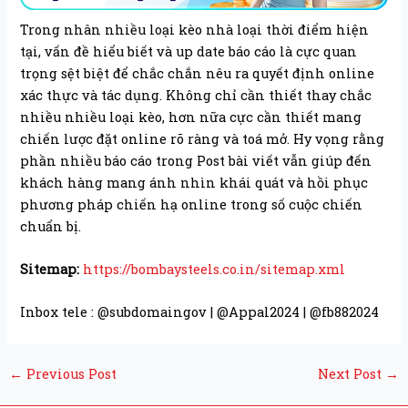
Trong nhân nhiều loại kèo nhà loại thời điểm hiện
tại, vấn đề hiểu biết và up date báo cáo là cực quan
trọng sệt biệt để chắc chắn nêu ra quyết định online
xác thực và tác dụng. Không chỉ cần thiết thay chắc
nhiều nhiều loại kèo, hơn nữa cực cần thiết mang
chiến lược đặt online rõ ràng và toá mở. Hy vọng rằng
phần nhiều báo cáo trong Post bài viết vẫn giúp đến
khách hàng mang ánh nhìn khái quát và hồi phục
phương pháp chiến hạ online trong số cuộc chiến
chuẩn bị.
Sitemap:
https://bombaysteels.co.in/sitemap.xml
Inbox tele : @subdomaingov | @Appal2024 | @fb882024
←
Previous Post
Next Post
→