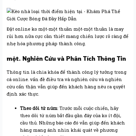
Đặt online ko một-một thuần một-một thuần là may
rủi hơn nữa cực cần thiết mang chiến lược rõ ràng để
nhẹ hóa phương pháp thành công.
một. Nghiên Cứu và Phân Tích Thông Tin
Thông tin là chìa khóa để thành công lý tưởng trong
cá online. vấn đề điều tra và nghiên cứu và nghiên
cứu cẩn thận vẫn giúp đến khách hàng nêu ra quyết
định xác thực.
Theo dõi tứ núm
: Trước mỗi cuộc chiến, hãy
theo dõi tứ núm bắt đầu gần đây của ko ít đội,
cầu thủ. Những báo cáo đó vẫn giúp đến khách
hàng mang ánh nhìn khái quát về phương