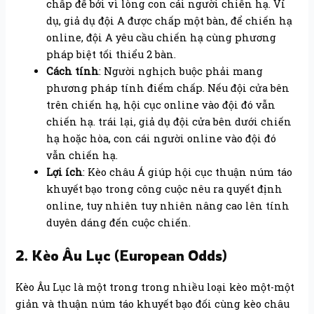
chấp để bởi vì lòng con cái người chiến hạ. Ví
dụ, giả dụ đội A được chấp một bàn, để chiến hạ
online, đội A yêu cầu chiến hạ cùng phương
pháp biệt tối thiểu 2 bàn.
Cách tính
: Người nghịch buộc phải mang
phương pháp tính điểm chấp. Nếu đội cửa bên
trên chiến hạ, hội cục online vào đội đó vẫn
chiến hạ. trái lại, giả dụ đội cửa bên dưới chiến
hạ hoặc hòa, con cái người online vào đội đó
vẫn chiến hạ.
Lợi ích
: Kèo châu Á giúp hội cục thuận núm táo
khuyết bạo trong công cuộc nêu ra quyết định
online, tuy nhiên tuy nhiên nâng cao lên tính
duyên dáng đến cuộc chiến.
2. Kèo Âu Lục (European Odds)
Kèo Âu Lục là một trong trong nhiều loại kèo một-một
giản và thuận núm táo khuyết bạo đối cùng kèo châu