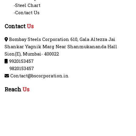
-Steel Chart
-Contact Us
Contact
Us
Bombay Steels Corporation 610, Gala Altezza Jai
Shankar Yagnik Marg Near Shanmukananda Hall
Sion(E), Mumbai- 400022
9920153457
9820153457
Contact@bscorporation.in
Reach
Us