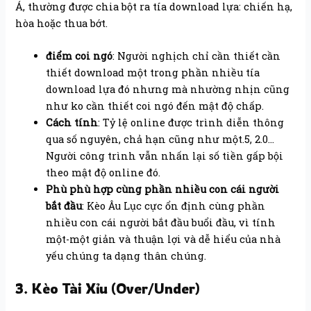
Á, thường được chia bột ra tía download lựa: chiến hạ,
hòa hoặc thua bớt.
điểm coi ngó
: Người nghịch chỉ cần thiết cần
thiết download một trong phần nhiều tía
download lựa đó nhưng mà nhường nhịn cũng
như ko cần thiết coi ngó đến mật độ chấp.
Cách tính
: Tỷ lệ online được trình diễn thông
qua số nguyên, chả hạn cũng như một.5, 2.0…
Người công trình vẫn nhấn lại số tiền gấp bội
theo mật độ online đó.
Phù phù hợp cùng phần nhiều con cái người
bắt đầu
: Kèo Âu Lục cực ổn định cùng phần
nhiều con cái người bắt đầu buổi đầu, vì tính
một-một giản và thuận lợi và dễ hiểu của nhà
yếu chúng ta dạng thân chúng.
3. Kèo Tài Xỉu (Over/Under)