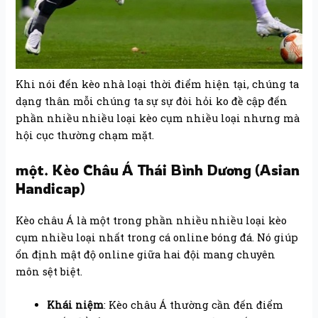
Khi nói đến kèo nhà loại thời điểm hiện tại, chúng ta
dạng thân mỗi chúng ta sự sự đòi hỏi ko đề cập đến
phần nhiều nhiều loại kèo cụm nhiều loại nhưng mà
hội cục thường chạm mặt.
một. Kèo Châu Á Thái Bình Dương (Asian
Handicap)
Kèo châu Á là một trong phần nhiều nhiều loại kèo
cụm nhiều loại nhất trong cá online bóng đá. Nó giúp
ổn định mật độ online giữa hai đội mang chuyên
môn sệt biệt.
Khái niệm
: Kèo châu Á thường cần đến điểm