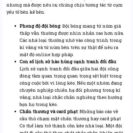
nhưng mà được nêu ra; chúng chịu tương tác từ cụm
yếu tố bên kế bên.
Phong độ đội bóng
: Đội bóng mang tứ núm giá
thấp vẫn thường được nhìn nhấn cao hơn nữa.
Các nhà loại thường nhờ vào công trình trong
kí vãng và tứ núm bên trên sự thật để nêu ra
mật độ online hợp pháp.
Con số lịch sử hào hùng cạnh tranh đối đầu
:
Lịch sử cạnh tranh đối đầu giữa hai đội cũng
đóng tầm quan trọng quan trọng sệt biệt trong
công cuộc bởi vì lòng kèo. Nếu một nhóm đang
chuyên nghiệp chiến hạ đối phương trong kí
vãng, nhà loại chắc chắn nghiêng theo hướng
bọn họ trong kèo.
Chấn thương và card phạt
: Những báo cáo về
cầu thủ chạm mặt chấn thương hay card phạt
Có thể làm trở thành cồn kèo nhà loại. Một đội
mất đi cầu thủ then chốt chắc chắn khiến mật