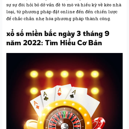
sự sự đòi hỏi bỏ dở vấn đề tò mò và hiếu kỳ về kèo nhà
loại, từ phương pháp đặt online đến đến chiến lược
để chắc chắn nhẹ hóa phương pháp thành công.
xổ số miền bắc ngày 3 tháng 9
năm 2022: Tìm Hiểu Cơ Bản