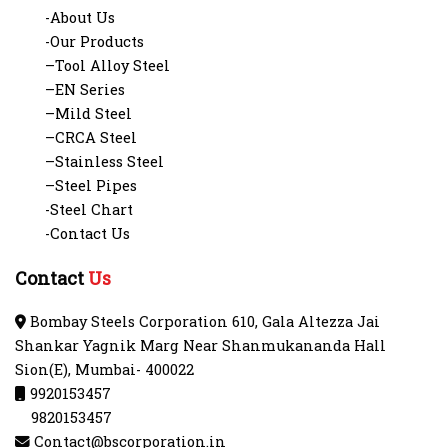
-About Us
-Our Products
–Tool Alloy Steel
–EN Series
–Mild Steel
–CRCA Steel
–Stainless Steel
–Steel Pipes
-Steel Chart
-Contact Us
Contact
Us
Bombay Steels Corporation 610, Gala Altezza Jai
Shankar Yagnik Marg Near Shanmukananda Hall
Sion(E), Mumbai- 400022
9920153457
9820153457
Contact@bscorporation.in