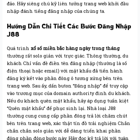
đảo. Hãy siêng chú kỹ liên tưởng trang web khởi đầu
nhập đánh tiếng đăng nhập của chúng ta.
Hướng Dẫn Chi Tiết Các Bước Đăng Nhập
J88
Quá trình
xổ số miền bắc hàng ngày trong tháng
thường rất solo giản với trực giác. Thông thường, du
khách Chỉ vấn đề điền tên đăng nhập (thường là số
điện thoại hoặc email) với mật khẩu đã tiến hành
đăng ký kết vào phần đông ô tương xứng bên trên
trang web. Sau ấy, dấn buton “Đăng nhập” để truy cập
vào trương mục của domain authority đình du khách.
Nếu du khách quên mật khẩu, hãy áp dụng tuấn kiệt
“Quên mật khẩu” để phục sinh lại. Nhà loại J88
thường cung cung cấp phần đông trả lời chăm chút
bên trên trang web, xác thật tín đồ trải nghiệm Chắn
chắn chắn solo giản với dễ dàng triển khai phần
đông phần đông bước này. Hãy đọc kỹ trả lời với tuân