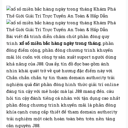
Bài viết đã trình diễn chăm chút phần đông quy
trình
xổ số miền bắc hàng ngày trong tháng
, phần
đông điểm cộng, phần đông chương trình khuyến
mãi lôi cuốn với công ty sản xuất suport người dùng
khả năng của J88. Qua ấy, tín đồ đọc bao gồm ánh
nhìn khái quát trở về quê hương đặc điểm này với
Chắn chắn chắn tự tin tham domain authority trải
nghiệm quả đât phần đông hình thức giải trí online
đáng tin cậy với mê hoặc mà lại J88 mang đến. câu
hỏi tin cậy đánh tiếng cá nhân với tận dụng cao nhất
phần đông chương trình khuyến mãi là phần đông
khía cạnh cung cấp thiết để tham domain authority
trải nghiệm một cách hoàn toàn bên trên nền tảng
căn nguyên J88.