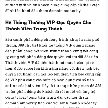
authority đình du khách cung cung cấp đủ điều kiện
dĩ nhiên khởi đầu tham domain authority.
Hệ Thống Thưởng VIP Độc Quyền Cho
Thành Viên Trung Thành
Bên cạnh phần đông chương trình khuyến mãi phổ
thông, J88 chi tiết khối hệ thống VIP giành mang
đến phần đông hội viên trung thành cùng với công
ty, cùng với phần đông độc quyền với ưu đãi đắt tiền.
Thành viên VIP đã tiến hành lợi mức hoàn lại rẻ
hơn, được suport cá khả năng năng với diện tích béo
quyền lợi khác. câu hỏi leo lên diện tích béo cung cấp
độ VIP phụ cộng vào mức độ hoạt đụng với số tiền
online của hội viên. Đây là 1 trong những cách để J88
tri ân phần đông du khách đã rét mướt với ủng hộ
công ty loại trong tiến trình dài. câu hỏi tham
domain authority tích cực với lành mạnh khỏe tay