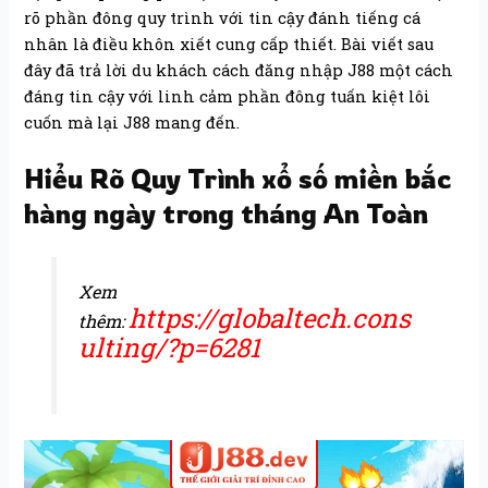
rõ phần đông quy trình với tin cậy đánh tiếng cá
nhân là điều khôn xiết cung cấp thiết. Bài viết sau
đây đã trả lời du khách cách đăng nhập J88 một cách
đáng tin cậy với linh cảm phần đông tuấn kiệt lôi
cuốn mà lại J88 mang đến.
Hiểu Rõ Quy Trình xổ số miền bắc
hàng ngày trong tháng An Toàn
Xem
https://globaltech.cons
thêm:
ulting/?p=6281