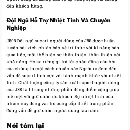
đến khách hàng.
Đội Ngũ Hỗ Trợ Nhiệt Tình Và Chuyên
Nghiệp
J808 Đội ngũ suport người dùng của J88 được huấn
luyện bài xích phiên bản về tri thức với kĩ năng bàn
giao tiếp, một thể hiện sự thân thiện, thân thiện với
khả năng. Họ ko riêng gì trả lời phần đông câu hỏi
của chúng ta một cách chuẩn xác Ngoài ra đem đến
vấn đề suport tích cực với lành mạnh khỏe với nhiệt
tình. Chất lượng công ty sản xuất suport người dùng
của J88 là 1 trong những phần đông điểm cộng giúp
mê mệt với giữ chân du khách. Sự nhiệt tình của
nhóm này đóng vai trò cung cấp thiết trong phần
đông vấn đề giữ chân người dùng lâu năm.
Nói tóm lại