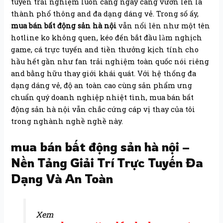
tuyến trải nghiệm luôn càng ngày càng vươn lên là
thành phổ thông and đa dạng dáng vẻ. Trong số ấy,
mua bán bất động sản hà nội
vẫn nổi lên như một tên
hotline ko không quen, kéo đến bắt đầu làm nghịch
game, cá trực tuyến and tiền thưởng kịch tính cho
hầu hết gần như fan trải nghiệm toàn quốc nói riêng
and bằng hữu thay giới khái quát. Với hệ thống đa
dạng dáng vẻ, độ an toàn cao cùng sản phẩm ưng
chuẩn quý doanh nghiệp nhiệt tình, mua bán bất
động sản hà nội vẫn chắc cứng cáp vị thay của tôi
trong nghành nghề nghề này.
mua bán bất động sản hà nội –
Nền Tảng Giải Trí Trực Tuyến Đa
Dạng Và An Toàn
Xem