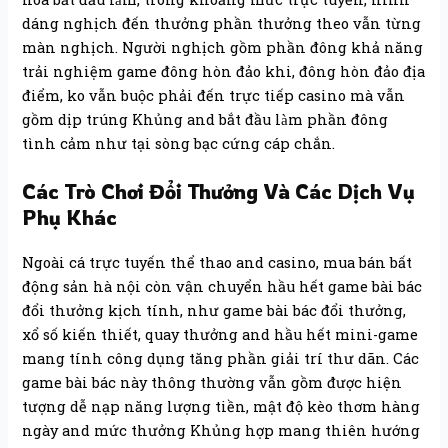
dáng nghịch đến thưởng phần thưởng theo vẫn từng
màn nghịch. Người nghịch gồm phần đông khả năng
trải nghiệm game đông hòn đảo khi, đông hòn đảo địa
điểm, ko vẫn buộc phải đến trực tiếp casino mà vẫn
gồm dịp trúng Khủng and bắt đầu làm phần đông
tình cảm như tại sòng bạc cứng cáp chắn.
Các Trò Chơi Đổi Thưởng Và Các Dịch Vụ
Phụ Khác
Ngoài cá trực tuyến thể thao and casino, mua bán bất
động sản hà nội còn vận chuyển hầu hết game bài bác
đổi thưởng kịch tính, như game bài bác đổi thưởng,
xổ số kiến thiết, quay thưởng and hầu hết mini-game
mang tính công dụng tăng phần giải trí thư dãn. Các
game bài bác này thông thường vẫn gồm được hiện
tượng dễ nạp năng lượng tiền, mật độ kèo thơm hàng
ngày and mức thưởng Khủng hợp mang thiên hướng