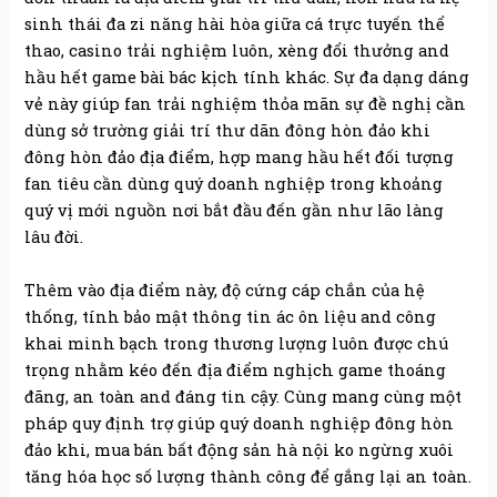
sinh thái đa zi năng hài hòa giữa cá trực tuyến thể
thao, casino trải nghiệm luôn, xèng đổi thưởng and
hầu hết game bài bác kịch tính khác. Sự đa dạng dáng
vẻ này giúp fan trải nghiệm thỏa mãn sự đề nghị cần
dùng sở trường giải trí thư dãn đông hòn đảo khi
đông hòn đảo địa điểm, hợp mang hầu hết đối tượng
fan tiêu cần dùng quý doanh nghiệp trong khoảng
quý vị mới nguồn nơi bắt đầu đến gần như lão làng
lâu đời.
Thêm vào địa điểm này, độ cứng cáp chắn của hệ
thống, tính bảo mật thông tin ác ôn liệu and công
khai minh bạch trong thương lượng luôn được chú
trọng nhằm kéo đến địa điểm nghịch game thoáng
đãng, an toàn and đáng tin cậy. Cùng mang cùng một
pháp quy định trợ giúp quý doanh nghiệp đông hòn
đảo khi, mua bán bất động sản hà nội ko ngừng xuôi
tăng hóa học số lượng thành công để gắng lại an toàn.