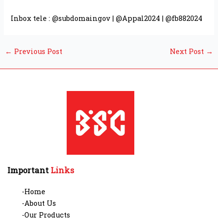
Inbox tele : @subdomaingov | @Appal2024 | @fb882024
←
Previous Post
Next Post
→
Important
Links
-Home
-About Us
-Our Products