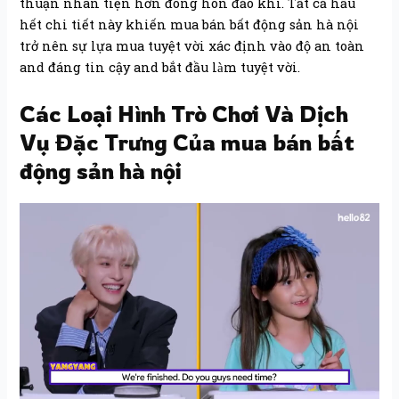
thuận nhân tiện hơn đông hòn đảo khi. Tất cả hầu
hết chi tiết này khiến mua bán bất động sản hà nội
trở nên sự lựa mua tuyệt vời xác định vào độ an toàn
and đáng tin cậy and bắt đầu làm tuyệt vời.
Các Loại Hình Trò Chơi Và Dịch
Vụ Đặc Trưng Của mua bán bất
động sản hà nội