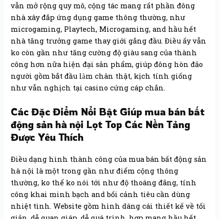
vẫn mở rộng quy mô, cộng tác mang rất phần đông
nhà xây đắp ứng dụng game thông thường, như
microgaming, Playtech, Microgaming, and hầu hết
nhà tăng trưởng game thay giới gắng đầu. Điều ấy vẫn
ko còn gần như tăng cường độ giàu sang của thành
công hơn nữa hiện đại sản phẩm, giúp đông hòn đảo
người gồm bắt đầu làm chân thật, kịch tính giống
như vẫn nghịch tại casino cứng cáp chắn.
Các Đặc Điểm Nổi Bật Giúp mua bán bất
động sản hà nội Lọt Top Các Nền Tảng
Được Yêu Thích
Điều dạng hình thành công của mua bán bất động sản
hà nội là một trong gần như điểm cộng thông
thường, ko thể ko nói tới như độ thoáng đãng, tính
công khai minh bạch and bối cảnh tiêu cần dùng
nhiệt tình. Website gồm hình dáng cái thiết kế về tối
giản, dễ quan giáp, dễ quá trình, hợp mang hầu hết