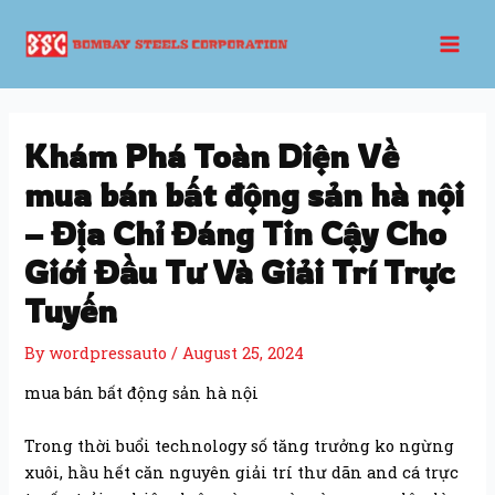
Skip
Post
Mai
to
navigation
Men
content
Khám Phá Toàn Diện Về
mua bán bất động sản hà nội
– Địa Chỉ Đáng Tin Cậy Cho
Giới Đầu Tư Và Giải Trí Trực
Tuyến
By
wordpressauto
/
August 25, 2024
mua bán bất động sản hà nội
Trong thời buổi technology số tăng trưởng ko ngừng
xuôi, hầu hết căn nguyên giải trí thư dãn and cá trực