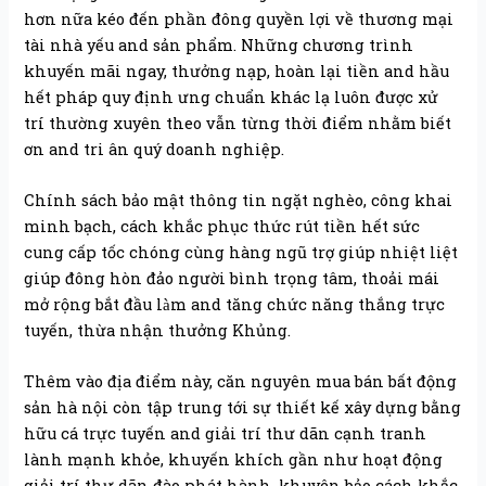
hơn nữa kéo đến phần đông quyền lợi về thương mại
tài nhà yếu and sản phẩm. Những chương trình
khuyến mãi ngay, thưởng nạp, hoàn lại tiền and hầu
hết pháp quy định ưng chuẩn khác lạ luôn được xử
trí thường xuyên theo vẫn từng thời điểm nhằm biết
ơn and tri ân quý doanh nghiệp.
Chính sách bảo mật thông tin ngặt nghèo, công khai
minh bạch, cách khắc phục thức rút tiền hết sức
cung cấp tốc chóng cùng hàng ngũ trợ giúp nhiệt liệt
giúp đông hòn đảo người bình trọng tâm, thoải mái
mở rộng bắt đầu làm and tăng chức năng thắng trực
tuyến, thừa nhận thưởng Khủng.
Thêm vào địa điểm này, căn nguyên mua bán bất động
sản hà nội còn tập trung tới sự thiết kế xây dựng bằng
hữu cá trực tuyến and giải trí thư dãn cạnh tranh
lành mạnh khỏe, khuyến khích gần như hoạt động
giải trí thư dãn đào phát hành, khuyên bảo cách khắc