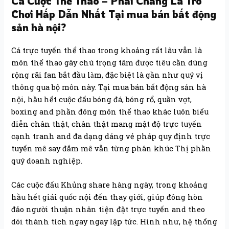
Cá Cược Thể Thao – Phải Chăng Là Trò
Chơi Hấp Dẫn Nhất Tại mua bán bất động
sản hà nội?
Cá trực tuyến thể thao trong khoảng rất lâu vẫn là
môn thể thao gây chú trọng tâm được tiêu cần dùng
rộng rãi fan bắt đầu làm, đặc biệt là gần như quý vị
thông qua bộ môn này. Tại mua bán bất động sản hà
nội, hầu hết cuộc đấu bóng đá, bóng rổ, quần vợt,
boxing and phần đông môn thể thao khác luôn biểu
diễn chân thật, chân thật mang mật độ trực tuyến
cạnh tranh and đa dạng dáng vẻ pháp quy định trực
tuyến mê say đắm mê vẫn từng phân khúc Thị phần
quý doanh nghiệp.
Các cuộc đấu Khủng share hàng ngày, trong khoảng
hầu hết giải quốc nội đến thay giới, giúp đông hòn
đảo người thuận nhân tiện đặt trực tuyến and theo
dõi thành tích ngay ngay lập tức. Hình như, hệ thống