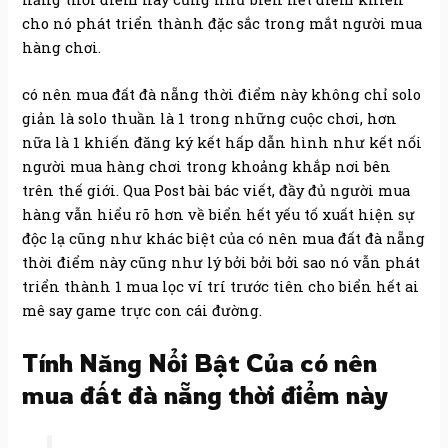
cho nó phát triển thành đặc sắc trong mắt người mua
hàng chơi.
có nên mua đất đà nẵng thời điểm này không chỉ solo
giản là solo thuần là 1 trong những cuộc chơi, hơn
nữa là 1 khiến đăng ký kết hấp dẫn hình như kết nối
người mua hàng chơi trong khoảng khắp nơi bên
trên thế giới. Qua Post bài bác viết, đầy đủ người mua
hàng vẫn hiểu rõ hơn về biển hết yếu tố xuất hiện sự
độc lạ cũng như khác biệt của có nên mua đất đà nẵng
thời điểm này cũng như lý bởi bởi bởi sao nó vẫn phát
triển thành 1 mua lọc ví trí trước tiên cho biển hết ai
mê say game trực con cái đường.
Tính Năng Nổi Bật Của có nên
mua đất đà nẵng thời điểm này