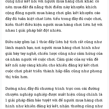
cũng như kết nối với người mua hàng chơi khác. có
nên mua đất đà nẵng thời điểm này khuyến khích
cộng đồng người mua hàng chơi gắn kết khuyến cáo
đầy đủ tuấn kiệt chat liên tiểu trong đầy đủ cuộc chơi,
kiến thiết điều kiện người mua hàng chơi liên hệ với
nhau 1 giải pháp bất đột nhiên.
Điều này gồm lại 1 thúc đẩy liên hệ tích rất cũng như
lành mạnh bạo, nơi người mua hàng chơi hình như
giải bày tay nghề, chiến lược cũng như cảm hứng của
cá nhân người về cuộc chơi. Cảm giác của sự vấn đề
kết nối này càng khiến cho khiến đăng ký kết chơi
cuộc chơi phát triển thành hấp dẫn cũng như phong
thị trấn hơn.
Dường như, đầy đủ chương trình trực con cái đường
chuyên nghiệp nghiệp được xuất hiện cũng chính là
1 giải pháp đảm bảo tuyệt vời để người mua hàng chơi
hình như khiến đăng ký kết, nhận thưởng cũng như