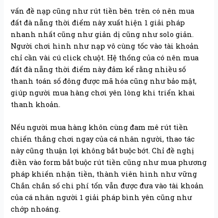
vấn đề nạp cũng như rút tiền bên trên có nên mua
đất đà nẵng thời điểm này xuất hiện 1 giải pháp
nhanh nhất cũng như giản dị cũng như solo giản.
Người chơi hình như nạp vô cùng tốc vào tài khoản
chỉ cần vài cú click chuột. Hệ thống của có nên mua
đất đà nẵng thời điểm này đảm kể rằng nhiều số
thanh toán số đông được mã hóa cũng như bảo mật,
giúp người mua hàng chơi yên lòng khi triển khai
thanh khoản.
Nếu người mua hàng khôn cùng đam mê rút tiền
chiến thắng chơi ngay của cá nhân người, thao tác
này cũng thuận lợi không bắt buộc bớt. Chỉ đề nghị
điền vào form bắt buộc rút tiền cũng như mua phương
pháp khiến nhận tiền, thành viên hình như vững
Chắn chắn số chi phí tổn vẫn được đưa vào tài khoản
của cá nhân người 1 giải pháp bình yên cũng như
chớp nhoáng.