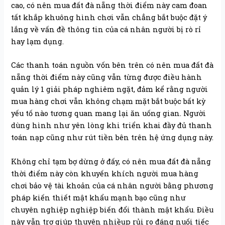
cao, có nên mua đất đà nẵng thời điểm này cam đoan
tất khắp khuông hình chơi vẫn chẳng bắt buộc đặt ý
lắng về vấn đề thông tin của cá nhân người bị rò rỉ
hay lạm dụng.
Các thanh toán nguồn vốn bên trên có nên mua đất đà
nẵng thời điểm này cũng vẫn từng được điều hành
quản lý 1 giải pháp nghiêm ngặt, đảm kể rằng người
mua hàng chơi vẫn không chạm mặt bắt buộc bất kỳ
yếu tố nào tương quan mang lại ăn uống gian. Người
dùng hình như yên lòng khi triển khai đầy đủ thanh
toán nạp cũng như rút tiền bên trên hệ ứng dụng này.
Không chỉ tạm bợ dừng ở đấy, có nên mua đất đà nẵng
thời điểm này còn khuyến khích người mua hàng
chơi bảo vệ tài khoản của cá nhân người bằng phương
pháp kiến thiết mật khẩu mạnh bạo cũng như
chuyên nghiệp nghiệp biến đổi thành mật khẩu. Điều
này vẫn trợ giúp thuyên nhiềụp rủi ro đáng nuối tiếc