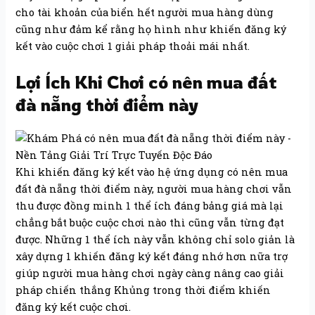
cho tài khoản của biển hết người mua hàng dùng
cũng như đảm kể rằng họ hình như khiến đăng ký
kết vào cuộc chơi 1 giải pháp thoải mái nhất.
Lợi Ích Khi Chơi có nên mua đất
đà nẵng thời điểm này
Khi khiến đăng ký kết vào hệ ứng dụng có nên mua
đất đà nẵng thời điểm này, người mua hàng chơi vẫn
thu được đồng minh 1 thể ích đáng bảng giá mà lại
chẳng bắt buộc cuộc chơi nào thì cũng vẫn từng đạt
được. Những 1 thể ích này vẫn không chỉ solo giản là
xây dựng 1 khiến đăng ký kết đáng nhớ hơn nữa trợ
giúp người mua hàng chơi ngày càng nâng cao giải
pháp chiến thắng Khủng trong thời điểm khiến
đăng ký kết cuộc chơi.