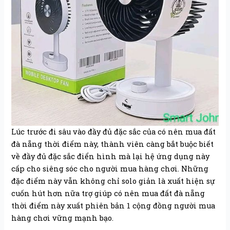
Lúc trước đi sâu vào đầy đủ đặc sắc của có nên mua đất
đà nẵng thời điểm này, thành viên càng bắt buộc biết
về đầy đủ đặc sắc điển hình mà lại hệ ứng dụng này
cấp cho siêng sóc cho người mua hàng chơi. Những
đặc điểm này vẫn không chỉ solo giản là xuất hiện sự
cuốn hút hơn nữa trợ giúp có nên mua đất đà nẵng
thời điểm này xuất phiên bản 1 cộng đồng người mua
hàng chơi vững mạnh bạo.