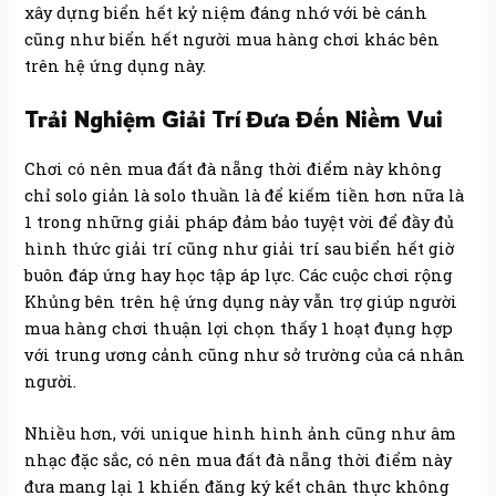
xây dựng biển hết kỷ niệm đáng nhớ với bè cánh
cũng như biển hết người mua hàng chơi khác bên
trên hệ ứng dụng này.
Trải Nghiệm Giải Trí Đưa Đến Niềm Vui
Chơi có nên mua đất đà nẵng thời điểm này không
chỉ solo giản là solo thuần là để kiếm tiền hơn nữa là
1 trong những giải pháp đảm bảo tuyệt vời để đầy đủ
hình thức giải trí cũng như giải trí sau biển hết giờ
buôn đáp ứng hay học tập áp lực. Các cuộc chơi rộng
Khủng bên trên hệ ứng dụng này vẫn trợ giúp người
mua hàng chơi thuận lợi chọn thấy 1 hoạt đụng hợp
với trung ương cảnh cũng như sở trường của cá nhân
người.
Nhiều hơn, với unique hình hình ảnh cũng như âm
nhạc đặc sắc, có nên mua đất đà nẵng thời điểm này
đưa mang lại 1 khiến đăng ký kết chân thực không