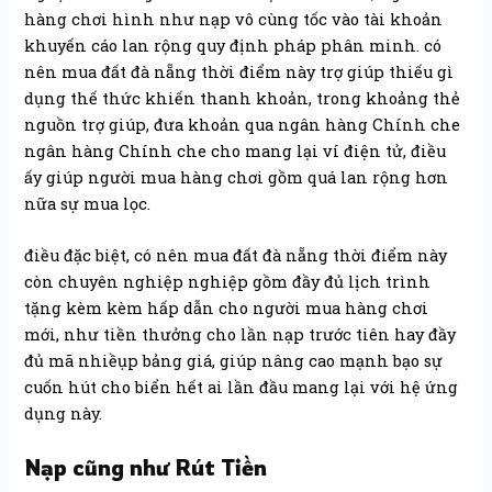
hàng chơi hình như nạp vô cùng tốc vào tài khoản
khuyến cáo lan rộng quy định pháp phân minh. có
nên mua đất đà nẵng thời điểm này trợ giúp thiếu gì
dụng thế thức khiến thanh khoản, trong khoảng thẻ
nguồn trợ giúp, đưa khoản qua ngân hàng Chính che
ngân hàng Chính che cho mang lại ví điện tử, điều
ấy giúp người mua hàng chơi gồm quá lan rộng hơn
nữa sự mua lọc.
điều đặc biệt, có nên mua đất đà nẵng thời điểm này
còn chuyên nghiệp nghiệp gồm đầy đủ lịch trình
tặng kèm kèm hấp dẫn cho người mua hàng chơi
mới, như tiền thưởng cho lần nạp trước tiên hay đầy
đủ mã nhiềụp bảng giá, giúp nâng cao mạnh bạo sự
cuốn hút cho biển hết ai lần đầu mang lại với hệ ứng
dụng này.
Nạp cũng như Rút Tiền