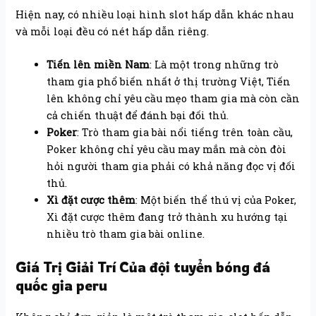
Hiện nay, có nhiều loại hình slot hấp dẫn khác nhau
và mỗi loại đều có nét hấp dẫn riêng.
Tiến lên miền Nam
: Là một trong những trò
tham gia phổ biến nhất ở thị trường Việt, Tiến
lên không chỉ yêu cầu mẹo tham gia mà còn cần
cả chiến thuật để đánh bại đối thủ.
Poker
: Trò tham gia bài nổi tiếng trên toàn cầu,
Poker không chỉ yêu cầu may mắn mà còn đòi
hỏi người tham gia phải có khả năng đọc vị đối
thủ.
Xì đặt cược thêm
: Một biến thể thú vị của Poker,
Xì đặt cược thêm đang trở thành xu hướng tại
nhiều trò tham gia bài online.
Giá Trị Giải Trí Của đội tuyển bóng đá
quốc gia peru