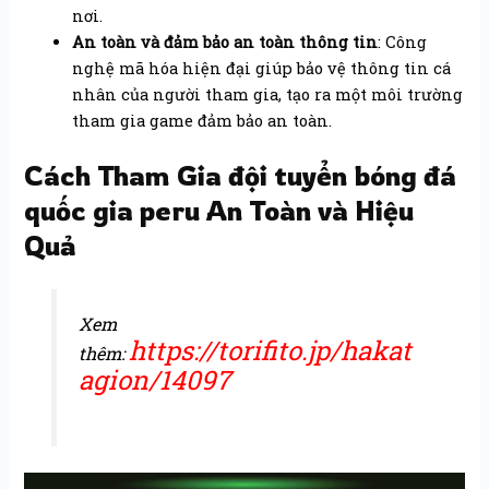
nơi.
An toàn và đảm bảo an toàn thông tin
: Công
nghệ mã hóa hiện đại giúp bảo vệ thông tin cá
nhân của người tham gia, tạo ra một môi trường
tham gia game đảm bảo an toàn.
Cách Tham Gia đội tuyển bóng đá
quốc gia peru An Toàn và Hiệu
Quả
Xem
https://torifito.jp/hakat
thêm:
agion/14097