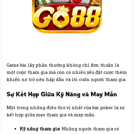
Game bài lấy phần thưởng không chỉ đơn thuần là
một cuộc tham gia mà còn có nhiều yếu đặt cược thêm
khiến nó trở nên hấp dẫn và lôi cuốn người tham gia.
Sự Kết Hợp Giữa Kỹ Năng và May Mắn
Một trong những điều thú vị nhất của bài poker là sự
kết hợp giữa mẹo tham gia và may mắn.
Kỹ năng tham gia
: Những người tham gia có