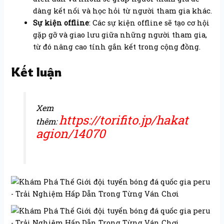
dàng kết nối và học hỏi từ người tham gia khác.
Sự kiện offline
: Các sự kiện offline sẽ tạo cơ hội
gặp gỡ và giao lưu giữa những người tham gia,
từ đó nâng cao tính gắn kết trong cộng đồng.
Kết luận
Xem
https://torifito.jp/hakat
thêm:
agion/14070