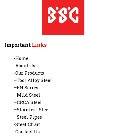
Important
Links
-Home
-About Us
-Our Products
–Tool Alloy Steel
–EN Series
–Mild Steel
–CRCA Steel
–Stainless Steel
–Steel Pipes
-Steel Chart
-Contact Us