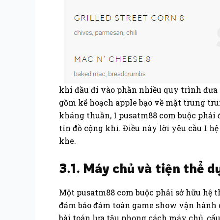
khi đầu đi vào phần nhiều quy trình đưa r
gồm kế hoạch apple bạo về mặt trung tru
kháng thuần, 1 pusatm88 com buộc phải 
tín đồ cộng khi. Điều này lời yêu cầu 1 
khe.
3.1. Máy chủ và tiện thể 
Một pusatm88 com buộc phải sở hữu hệ th
đảm bảo đảm toàn game show vận hành qu
bài toán lựa tậu phong cách máy chủ, cấu