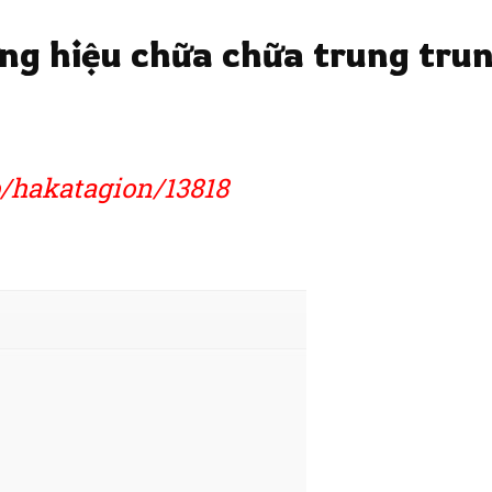
g hiệu chữa chữa trung trun
.jp/hakatagion/13818