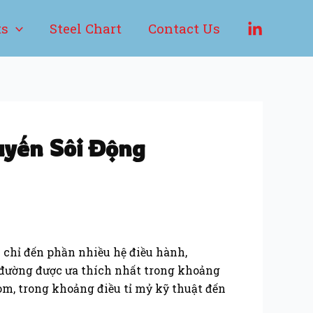
ts
Steel Chart
Contact Us
uyến Sôi Động
 chỉ đến phần nhiều hệ điều hành,
n đường được ưa thích nhất trong khoảng
com, trong khoảng điều tỉ mỷ kỹ thuật đến