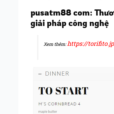
pusatm88 com: Thươn
giải pháp công nghệ
https://torifito
Xem thêm: