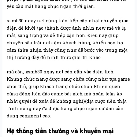
yêu cầu mất hàng chục ngàn thời gian.
xsmb30 ngay net cũng liên tiếp cập nhật chuyển giao
diện để khởi tạo thành được ánh nhìn new mẻ và lạ
mắt, sang trọng và dễ tiếp cận hơn. Điều này giúp
chuyên sâu trải nghiệm khách hàng, khiến bọn họ
cảm thừa nhận thấy cũng như đã bước vào trong một
thị trường đầy đủ hình thức giải trí khác.
mà còn, xsmb30 ngay net còn gắn vào diện tích
Khủng chức năng được sang chữa cũng như tựa game
chơi thử, giúp khách hàng chắc chắn khiến quen
cùng đông hòn đảo game bài xích mà hoàn toàn ko
nhất quyết đề xuất để không nghỉ}{đặt cược tiền thật.
Tính năng này đã được hàng chục ngàn cư dân cần
dùng comment cao.
Hệ thống tiền thưởng và khuyến mại