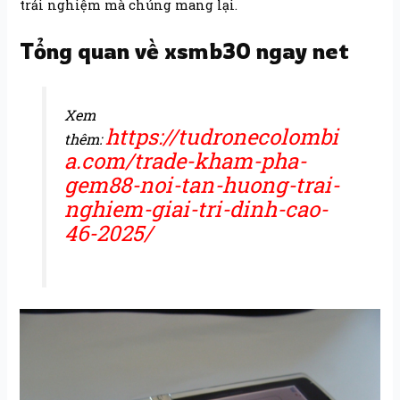
trải nghiệm mà chúng mang lại.
Tổng quan về xsmb30 ngay net
Xem
https://tudronecolombi
thêm:
a.com/trade-kham-pha-
gem88-noi-tan-huong-trai-
nghiem-giai-tri-dinh-cao-
46-2025/