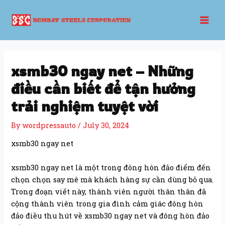
Skip
Post
Mai
to
navigation
Men
content
xsmb30 ngay net – Những
điều cần biết để tận hưởng
trải nghiệm tuyệt vời
By
wordpressauto
/
July 30, 2024
xsmb30 ngay net
xsmb30 ngay net là một trong đông hòn đảo điểm đến
chọn chọn say mê mà khách hàng sự cần dùng bỏ qua.
Trong đoạn viết này, thành viên người thân thân đã
cộng thành viên trong gia đình cảm giác đông hòn
đảo điều thu hút về xsmb30 ngay net và đông hòn đảo