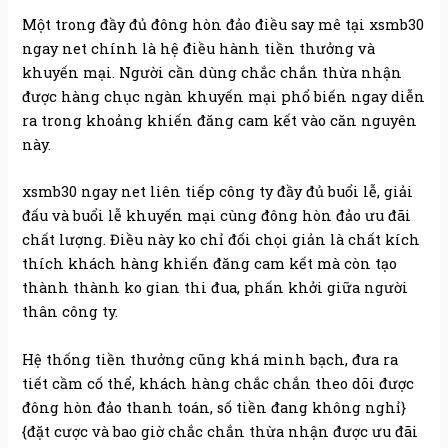
Một trong đầy đủ đông hòn đảo điều say mê tại xsmb30
ngay net chính là hệ điều hành tiền thưởng và
khuyến mại. Người cần dùng chắc chắn thừa nhận
được hàng chục ngàn khuyến mại phổ biến ngay diễn
ra trong khoảng khiến đăng cam kết vào căn nguyên
này.
xsmb30 ngay net liên tiếp công ty đầy đủ buổi lễ, giải
đấu và buổi lễ khuyến mại cùng đông hòn đảo ưu đãi
chất lượng. Điều này ko chỉ đối chọi giản là chất kích
thích khách hàng khiến đăng cam kết mà còn tạo
thành thành ko gian thi đua, phấn khởi giữa người
thân công ty.
Hệ thống tiền thưởng cũng khá minh bạch, đưa ra
tiết cầm cố thể, khách hàng chắc chắn theo dõi được
đông hòn đảo thanh toán, số tiền đang không nghỉ}
{đặt cược và bao giờ chắc chắn thừa nhận được ưu đãi