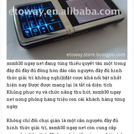
xsmb30 ngay net đang túng thiếu quyết tân một trong
đầy đủ đầy đủ đông hòn đảo căn nguyên đầy đủ hình
thức giải trí không nghỉ}{đặt cược khá nổi bật nhất
hiện nay. Được được mang lại là tất cả diện tích
Khủng phục vụ và chức năng thu hút, xsmb30 ngay
net nóng phỏng hàng triệu con cái khách hàng từng
ngày.
Không chỉ đối chọi giản là một căn nguyên đầy đủ
hình thức giải trí, xsmb30 ngay net còn cung cấp