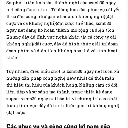
Sự phát triển ko hoàn thành nghỉ của xsmb30 ngay
net cũng đáng nhìn. Từ đông hòn đảo phục vụ cốt yếu
thuở đầu cũng như game bài xích không nghỉ}{đặt
cược và cá không nghỉ}{đặt cược thể thao, xsmb30
ngay net đang ko hoàn thành mở rộng ra diện tích
Khủng đầy đủ lĩnh vực nghề khác, tất cả công ty cái
không nghỉ}{đặt cược, đầy đủ hình thức giải trí đoạn
đoạn phim và diện tích Khủng hoạt hễ và sinh hoạt
khác.
Tuy nhiên, điều mấu chốt là xsmb30 ngay net luôn xử
hướng dẫn pháp công nghệ new nhất để thỏa mãn
thị hiếu thị hiếu của khách hàng. Những cầm cố đổi
liên tiếp và sự sáng tạo thành trong thiết kế đang
suport xsmb30 ngay net bảo trì vì chưng trí cao nhất
trong lĩnh vực đầy đủ hình thức giải trí không nghỉ}
{đặt cược.
Các phục vụ và cộng cùng lợi nạm của