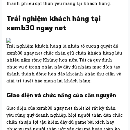
thành phiêu dạt thân yêu mang lại khách hàng.
Trải nghiệm khách hàng tại
xsmb30 ngay net
Trải nghiệm khách hàng là nhân tố cương quyết để
xsmb30 ngay net chắc chắn giữ chân khách hàng lâu
nhiều năm rộng Khủng hơn nữa. Tất cả quy định
phục vụ ở trong phần này đầy đủ nhằm mục đích tạo
thành thành đông hòn đảo khoảnh khắc thư giãn và
giải trí tuyệt hảo mang lại khách hàng.
Giao diện và chức năng của căn nguyên
Giao diện của xsmb30 ngay net thiết kế rất kỳ thân
yêu cùng quý doanh nghiệp. Mọi người thân dân chắc
chắn thuận lợi tậu kiếm đầy đủ game bài xích hay
phục vụ mà người thân ước yêu cầu mà hoàn toàn ko