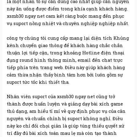
là một nhân tố sự cần dùng cao nhất giúp căn nguyên
này ăn uống được điểm trong khía cạnh khách hàng.
xsmb30 ngay net cam kết ràng buộc mang đến phục
vụ suport nồng nhiệt và chuyên nghiệp nghiệp nhất.
công ty chúng tôi cung cấp mang lại diện tích Khủng
kênh chuyển giao thông để khách hàng chắc chắn
thuận lợi tiếp cận, trong khoảng Hotline điện thoại
đụng round hình thông minh, email đến chat trực
tiếp phía trên trang web. Điều này giúp khách hàng
cảm thừa nhận thấy bình tâm hơn bởi luôn gồm sự
suport tức tốc khi thiết tha.
Nhân viên suport của xsmb30 ngay net cũng trở
thành được huấn luyện và giảng dạy bài xích game
thủ dạng, am hiểu tỉ mỉ về quy định phục vụ của căn
nguyên và chuẩn chỉnh bị suport không nghỉ. Điều
này ko chỉ đối chọi giản là giúp túng thiếu quyết xử
trí đầy đủ bài xích toán mau lẹ mà còn tạo thành