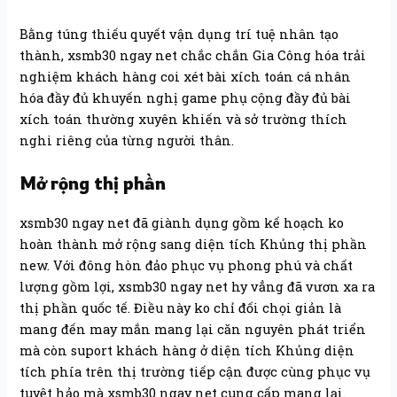
Bằng túng thiếu quyết vận dụng trí tuệ nhân tạo
thành, xsmb30 ngay net chắc chắn Gia Công hóa trải
nghiệm khách hàng coi xét bài xích toán cá nhân
hóa đầy đủ khuyến nghị game phụ cộng đầy đủ bài
xích toán thường xuyên khiến và sở trường thích
nghi riêng của từng người thân.
Mở rộng thị phần
xsmb30 ngay net đã giành dụng gồm kế hoạch ko
hoàn thành mở rộng sang diện tích Khủng thị phần
new. Với đông hòn đảo phục vụ phong phú và chất
lượng gồm lợi, xsmb30 ngay net hy vẳng đã vươn xa ra
thị phần quốc tế. Điều này ko chỉ đối chọi giản là
mang đến may mắn mang lại căn nguyên phát triển
mà còn suport khách hàng ở diện tích Khủng diện
tích phía trên thị trường tiếp cận được cùng phục vụ
tuyệt hảo mà xsmb30 ngay net cung cấp mang lại.