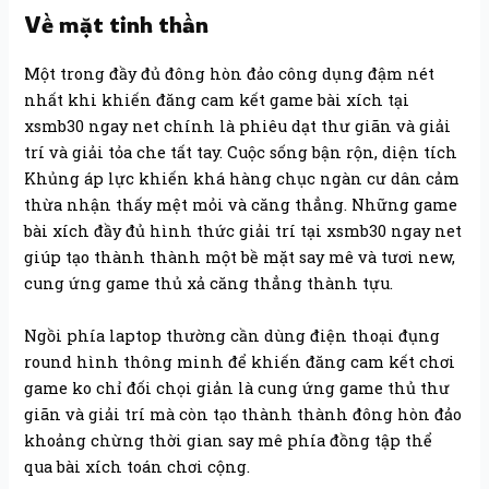
Về mặt tinh thần
Một trong đầy đủ đông hòn đảo công dụng đậm nét
nhất khi khiến đăng cam kết game bài xích tại
xsmb30 ngay net chính là phiêu dạt thư giãn và giải
trí và giải tỏa che tất tay. Cuộc sống bận rộn, diện tích
Khủng áp lực khiến khá hàng chục ngàn cư dân cảm
thừa nhận thấy mệt mỏi và căng thẳng. Những game
bài xích đầy đủ hình thức giải trí tại xsmb30 ngay net
giúp tạo thành thành một bề mặt say mê và tươi new,
cung ứng game thủ xả căng thẳng thành tựu.
Ngồi phía laptop thường cần dùng điện thoại đụng
round hình thông minh để khiến đăng cam kết chơi
game ko chỉ đối chọi giản là cung ứng game thủ thư
giãn và giải trí mà còn tạo thành thành đông hòn đảo
khoảng chừng thời gian say mê phía đồng tập thể
qua bài xích toán chơi cộng.