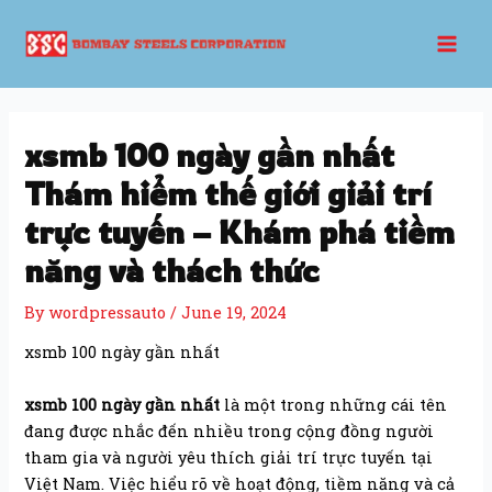
Skip
Post
Mai
to
navigation
Men
content
xsmb 100 ngày gần nhất
Thám hiểm thế giới giải trí
trực tuyến – Khám phá tiềm
năng và thách thức
By
wordpressauto
/
June 19, 2024
xsmb 100 ngày gần nhất
xsmb 100 ngày gần nhất
là một trong những cái tên
đang được nhắc đến nhiều trong cộng đồng người
tham gia và người yêu thích giải trí trực tuyến tại
Việt Nam. Việc hiểu rõ về hoạt động, tiềm năng và cả