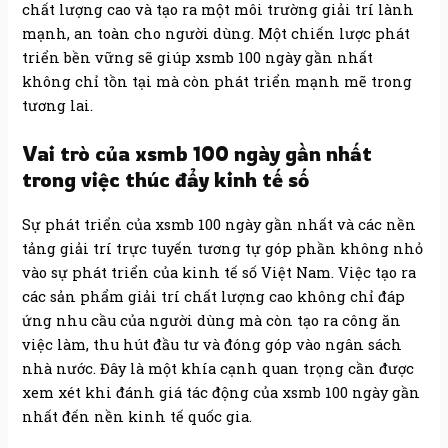
chất lượng cao và tạo ra một môi trường giải trí lành
mạnh, an toàn cho người dùng. Một chiến lược phát
triển bền vững sẽ giúp xsmb 100 ngày gần nhất
không chỉ tồn tại mà còn phát triển mạnh mẽ trong
tương lai.
Vai trò của xsmb 100 ngày gần nhất
trong việc thúc đẩy kinh tế số
Sự phát triển của xsmb 100 ngày gần nhất và các nền
tảng giải trí trực tuyến tương tự góp phần không nhỏ
vào sự phát triển của kinh tế số Việt Nam. Việc tạo ra
các sản phẩm giải trí chất lượng cao không chỉ đáp
ứng nhu cầu của người dùng mà còn tạo ra công ăn
việc làm, thu hút đầu tư và đóng góp vào ngân sách
nhà nước. Đây là một khía cạnh quan trọng cần được
xem xét khi đánh giá tác động của xsmb 100 ngày gần
nhất đến nền kinh tế quốc gia.