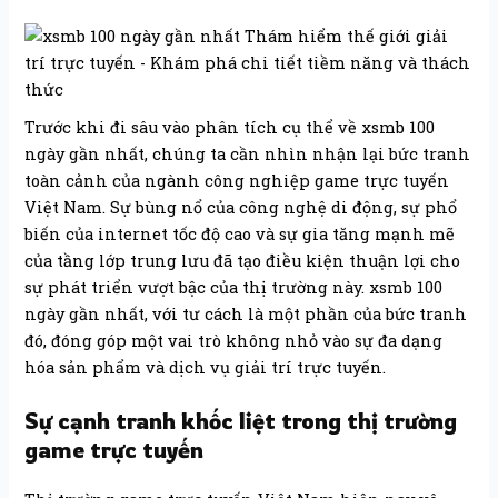
Trước khi đi sâu vào phân tích cụ thể về xsmb 100
ngày gần nhất, chúng ta cần nhìn nhận lại bức tranh
toàn cảnh của ngành công nghiệp game trực tuyến
Việt Nam. Sự bùng nổ của công nghệ di động, sự phổ
biến của internet tốc độ cao và sự gia tăng mạnh mẽ
của tầng lớp trung lưu đã tạo điều kiện thuận lợi cho
sự phát triển vượt bậc của thị trường này. xsmb 100
ngày gần nhất, với tư cách là một phần của bức tranh
đó, đóng góp một vai trò không nhỏ vào sự đa dạng
hóa sản phẩm và dịch vụ giải trí trực tuyến.
Sự cạnh tranh khốc liệt trong thị trường
game trực tuyến