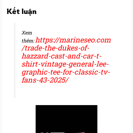
Kết luận
Xem
https://marineseo.com
thêm:
/trade-the-dukes-of-
hazzard-cast-and-car-t-
shirt-vintage-general-lee-
graphic-tee-for-classic-tv-
fans-43-2025/