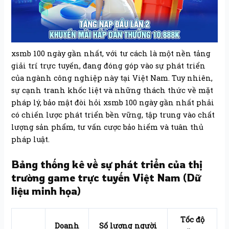
xsmb 100 ngày gần nhất, với tư cách là một nền tảng
giải trí trực tuyến, đang đóng góp vào sự phát triển
của ngành công nghiệp này tại Việt Nam. Tuy nhiên,
sự cạnh tranh khốc liệt và những thách thức về mặt
pháp lý, bảo mật đòi hỏi xsmb 100 ngày gần nhất phải
có chiến lược phát triển bền vững, tập trung vào chất
lượng sản phẩm, tư vấn cược bảo hiểm và tuân thủ
pháp luật.
Bảng thống kê về sự phát triển của thị
trường game trực tuyến Việt Nam (Dữ
liệu minh họa)
Tốc độ
Doanh
Số lượng người