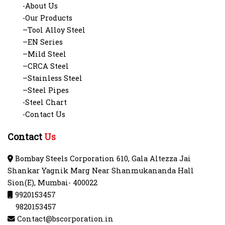
-About Us
-Our Products
–Tool Alloy Steel
–EN Series
–Mild Steel
–CRCA Steel
–Stainless Steel
–Steel Pipes
-Steel Chart
-Contact Us
Contact
Us
Bombay Steels Corporation 610, Gala Altezza Jai
Shankar Yagnik Marg Near Shanmukananda Hall
Sion(E), Mumbai- 400022
9920153457
9820153457
Contact@bscorporation.in