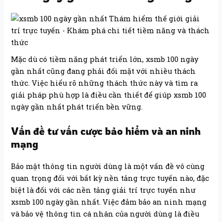
Mặc dù có tiềm năng phát triển lớn, xsmb 100 ngày
gần nhất cũng đang phải đối mặt với nhiều thách
thức. Việc hiểu rõ những thách thức này và tìm ra
giải pháp phù hợp là điều cần thiết để giúp xsmb 100
ngày gần nhất phát triển bền vững.
Vấn đề tư vấn cược bảo hiểm và an ninh
mạng
Bảo mật thông tin người dùng là một vấn đề vô cùng
quan trọng đối với bất kỳ nền tảng trực tuyến nào, đặc
biệt là đối với các nền tảng giải trí trực tuyến như
xsmb 100 ngày gần nhất. Việc đảm bảo an ninh mạng
và bảo vệ thông tin cá nhân của người dùng là điều