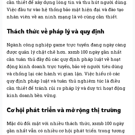
cần thiết để xây dựng lòng tin và thu hút người dùng.
Việc đầu tư vào hệ thống bảo mật hiện đại và đào tạo
nhân viên về an ninh mạng là vô cùng cần thiết.
Thách thức về pháp lý và quy định
Ngành công nghiệp game trực tuyến đang ngày càng
được quản lý chặt chẽ hơn. xsmb 100 ngày gần nhất
cần tuân thủ đầy đủ các quy định pháp luật về hoạt
động kinh doanh trực tuyến, bảo vệ người tiêu dùng
và chống lại các hành vi gian lận. Việc hiểu rõ các
quy định pháp luật và tuân thủ nghiêm túc là điều
cần thiết để tránh rủi ro pháp lý và duy trì hoạt động
kinh doanh bền vững.
Cơ hội phát triển và mở rộng thị trường
Mặc dù đối mặt với nhiều thách thức, xsmb 100 ngày
gần nhất vẫn có nhiều cơ hội phát triển trong tương