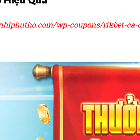
nhiphutho.com/wp-coupons/rikbet-ca-