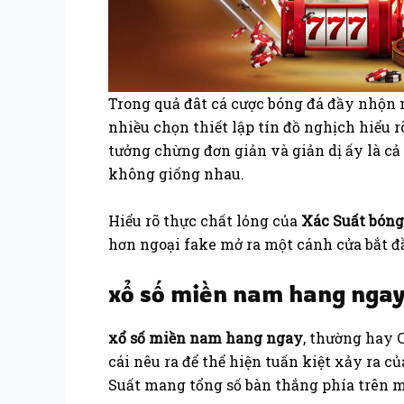
Trong quả đât cá cược bóng đá đầy nhộn 
nhiều chọn thiết lập tín đồ nghịch hiểu 
tưởng chừng đơn giản và giản dị ấy là c
không giống nhau.
Hiểu rõ thực chất lỏng của
Xác Suất bóng
hơn ngoại fake mở ra một cánh cửa bắt đ
xổ số miền nam hang ngay
xổ số miền nam hang ngay
, thường hay C
cái nêu ra để thể hiện tuấn kiệt xảy ra c
Suất mang tổng số bàn thắng phía trên m