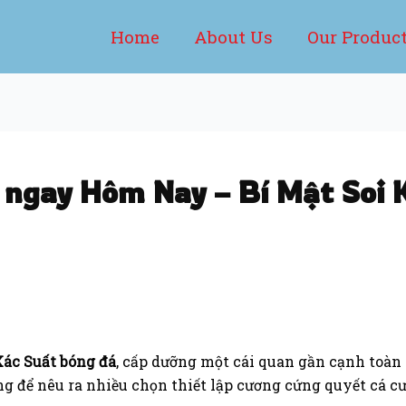
Home
About Us
Our Produc
 ngay Hôm Nay – Bí Mật Soi
ác Suất bóng đá
, cấp dưỡng một cái quan gần cạnh toàn
ng để nêu ra nhiều chọn thiết lập cương cứng quyết cá 