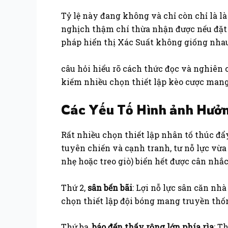
Tỷ lệ này đang không và chỉ còn chỉ là l
nghịch thậm chí thừa nhận được nếu đặt 
pháp hiển thị Xác Suất không giống nhau,
câu hỏi hiểu rõ cách thức đọc và nghiên 
kiếm nhiều chọn thiết lập kèo cược mang
Các Yếu Tố Hình ảnh Hưởn
Rất nhiều chọn thiết lập nhân tố thúc đ
tuyên chiến và cạnh tranh, tư nỗ lực vừa 
nhẹ hoặc treo giò) biển hết được cân nhắc
Thứ 2,
sân bến bãi
: Lợi nỗ lực sân căn nh
chọn thiết lập đội bóng mang truyền thố
Thứ ba,
báo đến thấy rộng lớn phía rìa
: T