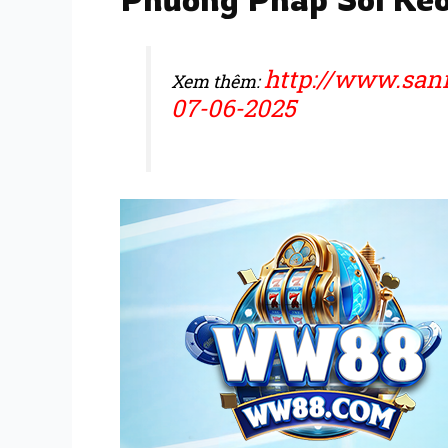
http://www.san
Xem thêm:
07-06-2025