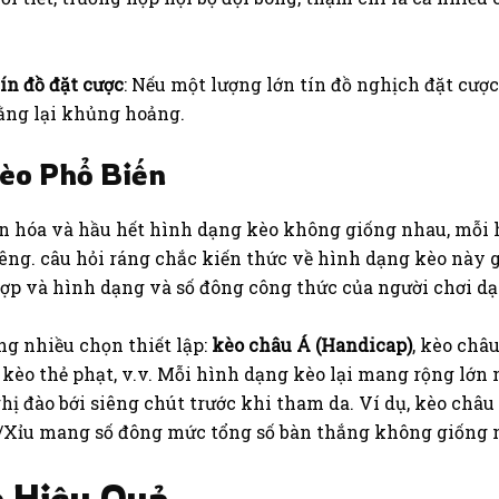
tín đồ đặt cược
: Nếu một lượng lớn tín đồ nghịch đặt cược
ằng lại khủng hoảng.
Kèo Phổ Biến
ến hóa và hầu hết hình dạng kèo không giống nhau, mỗi 
iêng. câu hỏi ráng chắc kiến thức về hình dạng kèo này g
hợp và hình dạng và số đông công thức của người chơi dạ
g nhiều chọn thiết lập:
kèo châu Á (Handicap)
, kèo châ
, kèo thẻ phạt, v.v. Mỗi hình dạng kèo lại mang rộng lớn
nghị đào bới siêng chút trước khi tham da. Ví dụ, kèo c
 Tài/Xỉu mang số đông mức tổng số bàn thắng không giống nha
 Hiệu Quả