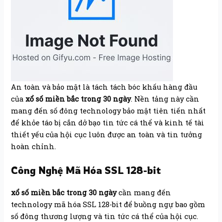
An toàn và bảo mật là tách tách bóc khấu hàng đầu
của
xổ số miền bắc trong 30 ngày
. Nền tảng này cần
mang đến số đông technology bảo mật tiên tiến nhất
để khỏe táo bị cắn dở bạo tin tức cá thể và kinh tế tài
thiết yếu của hội cục luôn được an toàn và tin tưởng
hoàn chỉnh.
Công Nghệ Mã Hóa SSL 128-bit
xổ số miền bắc trong 30 ngày
cần mang đến
technology mã hóa SSL 128-bit để buồng ngự bao gồm
số đông thương lượng và tin tức cá thể của hội cục.