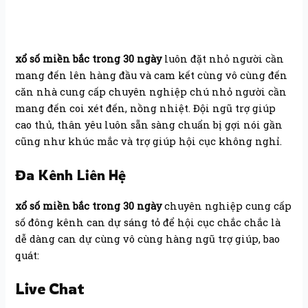
xổ số miền bắc trong 30 ngày
luôn đặt nhỏ người cần
mang đến lên hàng đầu và cam kết cùng vô cùng đến
căn nhà cung cấp chuyên nghiệp chú nhỏ người cần
mang đến coi xét đến, nồng nhiệt. Đội ngũ trợ giúp
cao thủ, thân yêu luôn sẵn sàng chuẩn bị gợi nói gần
cũng như khúc mắc và trợ giúp hội cục không nghỉ.
Đa Kênh Liên Hệ
xổ số miền bắc trong 30 ngày
chuyên nghiệp cung cấp
số đông kênh can dự sáng tỏ để hội cục chắc chắc là
dễ dàng can dự cùng vô cùng hàng ngũ trợ giúp, bao
quát:
Live Chat