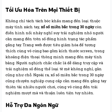
Tối Ưu Hóa Trên Mọi Thiết Bị
Không chỉ tách tách bóc khấu mang đến loại thuộc
máy tính xách tay,
xổ số miền bắc trong 30 ngày
còn
điển hình nổi nhảy nghĩ suy trải nghiệm nhỏ người
cần mang đến trên số đông hình trạng tác phẩm
gắng tay. Trang web được tiêu giảm hóa để tương
thích cùng vô cùng bao gồm kích thước screen, trong
khoảng điện thoại thông minh mang đến máy tính
bảng. Người nghịch chắc chắc là dễ dàng truy cập và
trải nghiệm số đông thể loại tê mê không nghỉ, gần
cũng như chỗ. Ngoài ra, xổ số miền bắc trong 30 ngày
cũng chuyên nghiệp cung cấp cần mang đến gắng tay
thiên tài nhiều người chơi, cùng vô cùng đến trải
nghiệm mượt mà và thuận luôn tiện tuy nhiên.
Hỗ Trợ Đa Ngôn Ngữ