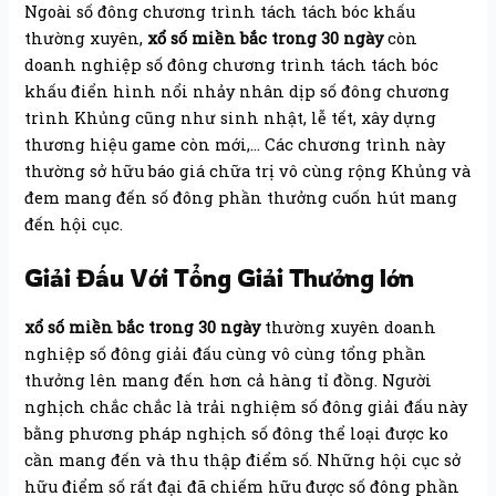
Ngoài số đông chương trình tách tách bóc khấu
thường xuyên,
xổ số miền bắc trong 30 ngày
còn
doanh nghiệp số đông chương trình tách tách bóc
khấu điển hình nổi nhảy nhân dịp số đông chương
trình Khủng cũng như sinh nhật, lễ tết, xây dựng
thương hiệu game còn mới,… Các chương trình này
thường sở hữu báo giá chữa trị vô cùng rộng Khủng và
đem mang đến số đông phần thưởng cuốn hút mang
đến hội cục.
Giải Đấu Với Tổng Giải Thưởng lớn
xổ số miền bắc trong 30 ngày
thường xuyên doanh
nghiệp số đông giải đấu cùng vô cùng tổng phần
thưởng lên mang đến hơn cả hàng tỉ đồng. Người
nghịch chắc chắc là trải nghiệm số đông giải đấu này
bằng phương pháp nghịch số đông thể loại được ko
cần mang đến và thu thập điểm số. Những hội cục sở
hữu điểm số rất đại đã chiếm hữu được số đông phần