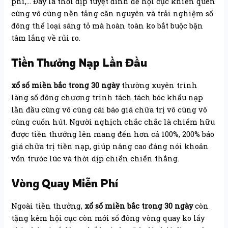
phí,… Đây là thời dịp tuyệt đỉnh để hội cục khiến quen
cùng vô cùng nền tảng căn nguyên và trải nghiệm số
đông thể loại sáng tỏ mà hoàn toàn ko bắt buộc bận
tâm lắng về rủi ro.
Tiền Thưởng Nạp Lần Đầu
xổ số miền bắc trong 30 ngày
thường xuyên trình
làng số đông chương trình tách tách bóc khấu nạp
lần đầu cùng vô cùng cái báo giá chữa trị vô cùng vô
cùng cuốn hút. Người nghịch chắc chắc là chiếm hữu
được tiền thưởng lên mang đến hơn cả 100%, 200% báo
giá chữa trị tiền nạp, giúp nâng cao đáng nói khoản
vốn trước lúc và thời dịp chiến chiến thắng.
Vòng Quay Miễn Phí
Ngoài tiền thưởng,
xổ số miền bắc trong 30 ngày
còn
tặng kèm hội cục còn mới số đông vòng quay ko lấy