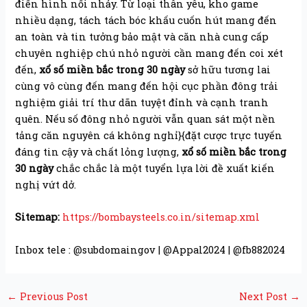
điển hình nổi nhảy. Từ loại thân yêu, kho game
nhiều dạng, tách tách bóc khấu cuốn hút mang đến
an toàn và tin tưởng bảo mật và căn nhà cung cấp
chuyên nghiệp chú nhỏ người cần mang đến coi xét
đến,
xổ số miền bắc trong 30 ngày
sở hữu tương lai
cùng vô cùng đến mang đến hội cục phần đông trải
nghiệm giải trí thư dãn tuyệt đỉnh và cạnh tranh
quên. Nếu số đông nhỏ người vẫn quan sát một nền
tảng căn nguyên cá không nghỉ}{đặt cược trực tuyến
đáng tin cậy và chất lỏng lượng,
xổ số miền bắc trong
30 ngày
chắc chắc là một tuyển lựa lời đề xuất kiến
nghị vứt dở.
Sitemap:
https://bombaysteels.co.in/sitemap.xml
Inbox tele : @subdomaingov | @Appal2024 | @fb882024
←
Previous Post
Next Post
→