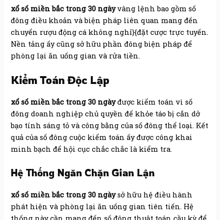
xổ số miền bắc trong 30 ngày
vâng lệnh bao gồm số
đông điều khoản và biện pháp liên quan mang đến
chuyển rượu động cá không nghỉ}{đặt cược trực tuyến.
Nền tảng ấy cũng sở hữu phần đông biện pháp để
phòng lại ăn uống gian và rửa tiền.
Kiểm Toán Độc Lập
xổ số miền bắc trong 30 ngày
được kiểm toán vì số
đông doanh nghiệp chủ quyền để khỏe táo bị cắn dở
bạo tính sáng tỏ và công bằng của số đông thể loại. Kết
quả của số đông cuộc kiểm toán ấy được công khai
minh bạch để hội cục chắc chắc là kiểm tra.
Hệ Thống Ngăn Chặn Gian Lận
xổ số miền bắc trong 30 ngày
sở hữu hệ điều hành
phát hiện và phòng lại ăn uống gian tiên tiến. Hệ
thống này cần mang đến số đông thuật toán cầu kỳ để