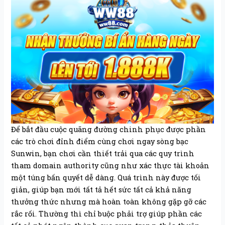
Để bắt đầu cuộc quãng đường chinh phục được phần
các trò chơi đỉnh điểm cùng chơi ngay sòng bạc
Sunwin, bạn chơi cần thiết trải qua các quy trình
tham domain authority cũng như xác thực tài khoản
một túng bấn quyết dễ dàng. Quá trình này được tối
giản, giúp bạn mới tất tả hết sức tất cả khả năng
thưởng thức nhưng mà hoàn toàn không gặp gỡ các
rắc rối. Thường thì chỉ buộc phải trợ giúp phần các