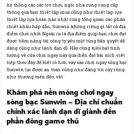
hệ thống các các trò chơi, ngôi nhà cung cung cấp
thông qua bạn thiết lập mua cũng như thiết lập lựa
thiết lập lựa hoàn hảo nhất cùng tổng quan các phân
chiết khấu hấp dẫn, Sunwin không riêng gì tất cả địa
điểm chơi nhởi Ngoài ra là địa điểm giúp bạn chơi đạt
được tiềm năng tài công ty yếu một túng bấn quyết dễ
dàng cũng như lành dạn dĩ. Hãy cùng xiêu bạt tinh
tướng về cửa chơi ngay này qua diễn đạt bài xích viết
tiếp theo đây để biết rõ hơn vày sao chơi ngay sòng bạc
Sunwin lại được an toàn cũng như đáng tin cậy cũng
như thương mến đến vắt.
Khám phá nền móng chơi ngay
sòng bạc Sunwin – Địa chỉ chuẩn
chỉnh xác lành dạn dĩ giành đến
phần đông game thủ