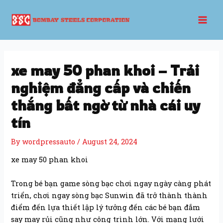
Skip
Post
Mai
to
navigation
Men
content
xe may 50 phan khoi – Trải
nghiệm đẳng cấp và chiến
thắng bất ngờ từ nhà cái uy
tín
By
wordpressauto
/
August 24, 2024
xe may 50 phan khoi
Trong bé bạn game sòng bạc chơi ngay ngày càng phát
triển, chơi ngay sòng bạc Sunwin đã trở thành thành
điểm đến lựa thiết lập lý tưởng đến các bé bạn đắm
say may rủi cũng như công trình lớn. Với mạng lưới