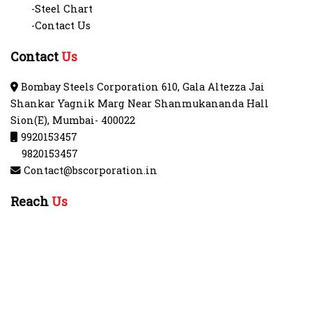
-Steel Chart
-Contact Us
Contact
Us
Bombay Steels Corporation 610, Gala Altezza Jai
Shankar Yagnik Marg Near Shanmukananda Hall
Sion(E), Mumbai- 400022
9920153457
9820153457
Contact@bscorporation.in
Reach
Us