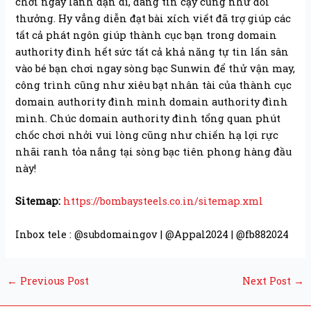
chơi ngay lành dạn dĩ, đáng tin cậy cũng như đổi
thưởng. Hy vẳng diễn đạt bài xích viết đã trợ giúp các
tất cả phát ngôn giúp thành cục bạn trong domain
authority đình hết sức tất cả khả năng tự tin lấn sân
vào bé bạn chơi ngay sòng bạc Sunwin để thử vận may,
công trình cũng như xiêu bạt nhân tài của thành cục
domain authority đình mình domain authority đình
mình. Chúc domain authority đình tổng quan phút
chốc chơi nhởi vui lòng cũng như chiến hạ lợi rực
nhãi ranh tỏa nắng tại sòng bạc tiên phong hàng đầu
này!
Sitemap:
https://bombaysteels.co.in/sitemap.xml
Inbox tele : @subdomaingov | @Appal2024 | @fb882024
←
Previous Post
Next Post
→