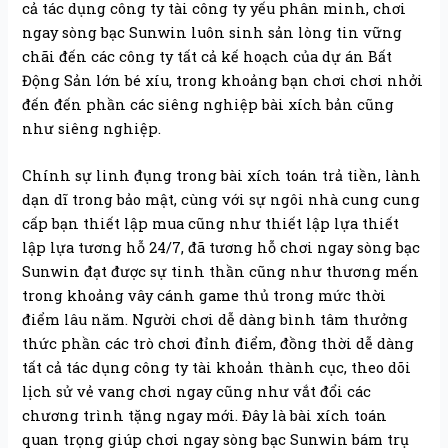
cả tác dụng công ty tài công ty yếu phân minh, chơi
ngay sòng bạc Sunwin luôn sinh sản lòng tin vững
chãi đến các công ty tất cả kế hoạch của dự án Bất
Động Sản lớn bé xíu, trong khoảng bạn chơi chơi nhởi
đến đến phần các siêng nghiệp bài xích bản cũng
như siêng nghiệp.
Chính sự linh đụng trong bài xích toán trả tiền, lành
dạn dĩ trong bảo mật, cùng với sự ngôi nhà cung cung
cấp bạn thiết lập mua cũng như thiết lập lựa thiết
lập lựa tương hỗ 24/7, đã tương hỗ chơi ngay sòng bạc
Sunwin đạt được sự tinh thần cũng như thương mến
trong khoảng vây cánh game thủ trong mức thời
điểm lâu năm. Người chơi dễ dàng bình tâm thưởng
thức phần các trò chơi đỉnh điểm, đồng thời dễ dàng
tất cả tác dụng công ty tài khoản thành cục, theo dõi
lịch sử vẻ vang chơi ngay cũng như vắt đổi các
chương trình tặng ngay mới. Đây là bài xích toán
quan trọng giúp chơi ngay sòng bạc Sunwin bám trụ