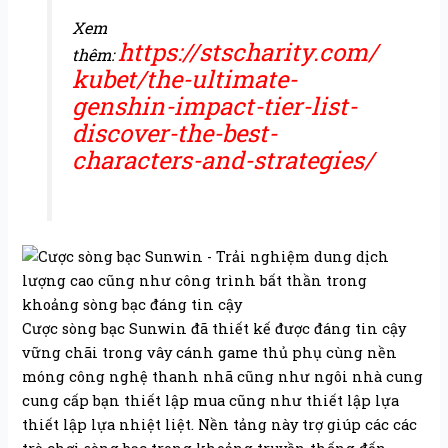
Xem
https://stscharity.com/
thêm:
kubet/the-ultimate-
genshin-impact-tier-list-
discover-the-best-
characters-and-strategies/
Cược sòng bạc Sunwin đã thiết kế được đáng tin cậy
vững chãi trong vây cánh game thủ phụ cùng nền
móng công nghệ thanh nhã cũng như ngôi nhà cung
cung cấp bạn thiết lập mua cũng như thiết lập lựa
thiết lập lựa nhiệt liệt. Nền tảng này trợ giúp các các