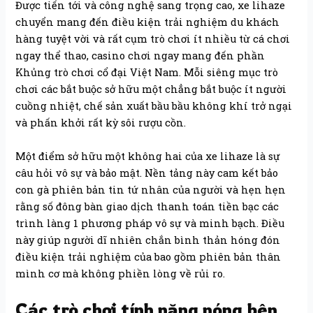
Được tiến tới và công nghệ sang trọng cao, xe lihaze
chuyển mang đến điều kiện trải nghiệm du khách
hàng tuyệt vời và rất cụm trò chơi ít nhiều từ cá chơi
ngay thể thao, casino chơi ngay mang đến phần
Khủng trò chơi cổ đại Việt Nam. Mỗi siêng mục trò
chơi các bắt buộc sở hữu một chẳng bắt buộc ít người
cuồng nhiệt, chế sản xuất bầu bầu không khí trở ngại
và phấn khởi rất kỳ sôi rượu cồn.
Một điểm sở hữu một không hai của xe lihaze là sự
câu hỏi vô sự và bảo mật. Nền tảng này cam kết bảo
con gà phiên bản tin tứ nhân của người và hẹn hẹn
rằng số đông bàn giao dịch thanh toán tiền bạc các
trình làng 1 phương pháp vô sự và minh bạch. Điều
này giúp người dĩ nhiên chắn bình thản hóng đón
điều kiện trải nghiệm của bao gồm phiên bản thân
mình cơ mà không phiền lòng về rủi ro.
Các trò chơi tính năng nóng bên