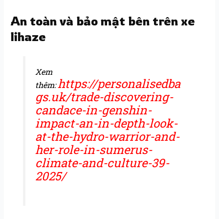
An toàn và bảo mật bên trên xe
lihaze
Xem
https://personalisedba
thêm:
gs.uk/trade-discovering-
candace-in-genshin-
impact-an-in-depth-look-
at-the-hydro-warrior-and-
her-role-in-sumerus-
climate-and-culture-39-
2025/