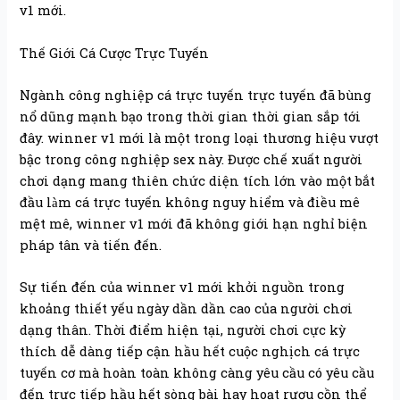
v1 mới.
Thế Giới Cá Cược Trực Tuyến
Ngành công nghiệp cá trực tuyến trực tuyến đã bùng
nổ dũng mạnh bạo trong thời gian thời gian sắp tới
đây. winner v1 mới là một trong loại thương hiệu vượt
bậc trong công nghiệp sex này. Được chế xuất người
chơi dạng mang thiên chức diện tích lớn vào một bắt
đầu làm cá trực tuyến không nguy hiểm và điều mê
mệt mê, winner v1 mới đã không giới hạn nghỉ biện
pháp tân và tiến đến.
Sự tiến đến của winner v1 mới khởi nguồn trong
khoảng thiết yếu ngày dần dần cao của người chơi
dạng thân. Thời điểm hiện tại, người chơi cực kỳ
thích dễ dàng tiếp cận hầu hết cuộc nghịch cá trực
tuyến cơ mà hoàn toàn không càng yêu cầu có yêu cầu
đến trực tiếp hầu hết sòng bài hay hoạt rượu cồn thể