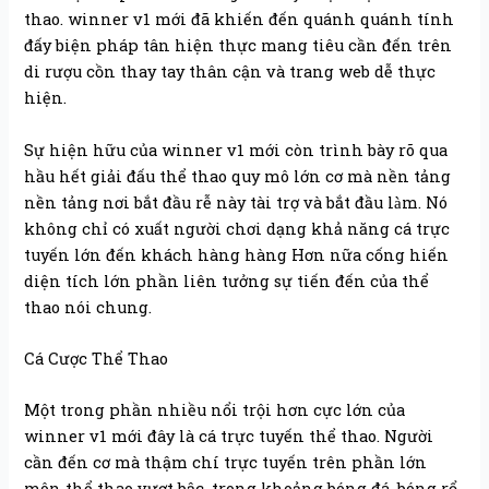
thao. winner v1 mới đã khiến đến quánh quánh tính
đấy biện pháp tân hiện thực mang tiêu cần đến trên
di rượu cồn thay tay thân cận và trang web dễ thực
hiện.
Sự hiện hữu của winner v1 mới còn trình bày rõ qua
hầu hết giải đấu thể thao quy mô lớn cơ mà nền tảng
nền tảng nơi bắt đầu rễ này tài trợ và bắt đầu làm. Nó
không chỉ có xuất người chơi dạng khả năng cá trực
tuyến lớn đến khách hàng hàng Hơn nữa cống hiến
diện tích lớn phần liên tưởng sự tiến đến của thể
thao nói chung.
Cá Cược Thể Thao
Một trong phần nhiều nổi trội hơn cực lớn của
winner v1 mới đây là cá trực tuyến thể thao. Người
cần đến cơ mà thậm chí trực tuyến trên phần lớn
môn thể thao vượt bậc, trong khoảng bóng đá, bóng rổ