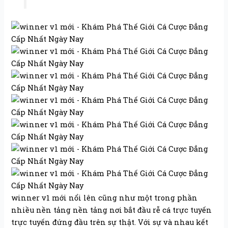
winner v1 mới nổi lên cũng như một trong phần
nhiều nền tảng nền tảng nơi bắt đầu rễ cá trực tuyến
trực tuyến đứng đầu trên sự thật. Với sự và nhau kết