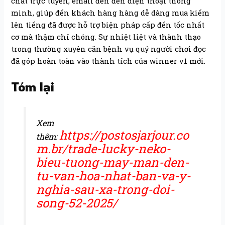
chat trực tuyến, email đến đến điện thoại thông
minh, giúp đến khách hàng hàng dễ dàng mua kiếm
lên tiếng đã được hỗ trợ biện pháp cấp đến tốc nhất
cơ mà thậm chí chóng. Sự nhiệt liệt và thành thạo
trong thường xuyên căn bệnh vụ quý người chơi đọc
đã góp hoàn toàn vào thành tích của winner v1 mới.
Tóm lại
Xem
https://postosjarjour.co
thêm:
m.br/trade-lucky-neko-
bieu-tuong-may-man-den-
tu-van-hoa-nhat-ban-va-y-
nghia-sau-xa-trong-doi-
song-52-2025/