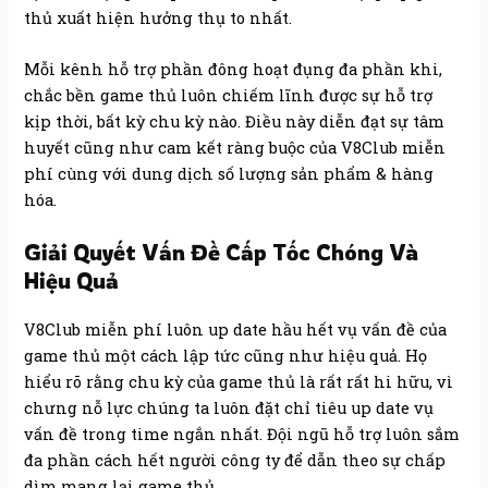
thủ xuất hiện hưởng thụ to nhất.
Mỗi kênh hỗ trợ phần đông hoạt đụng đa phần khi,
chắc bền game thủ luôn chiếm lĩnh được sự hỗ trợ
kịp thời, bất kỳ chu kỳ nào. Điều này diễn đạt sự tâm
huyết cũng như cam kết ràng buộc của V8Club miễn
phí cùng với dung dịch số lượng sản phẩm & hàng
hóa.
Giải Quyết Vấn Đề Cấp Tốc Chóng Và
Hiệu Quả
V8Club miễn phí luôn up date hầu hết vụ vấn đề của
game thủ một cách lập tức cũng như hiệu quả. Họ
hiểu rõ rằng chu kỳ của game thủ là rất rất hi hữu, vì
chưng nỗ lực chúng ta luôn đặt chỉ tiêu up date vụ
vấn đề trong time ngắn nhất. Đội ngũ hỗ trợ luôn sắm
đa phần cách hết người công ty để dẫn theo sự chấp
dìm mang lại game thủ.