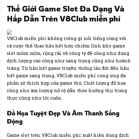
Thế Giới Game Slot Đa Dạng Và
Hấp Dẫn Trên V8Club miễn phí
V8Club miễn phí không riêng gì nổi tiếng cùng với
cá cược thể thao hầu hết hơn chiếm lĩnh kho game
slot mũm mĩm, rộng rãi về công ty đề cũng như dung
dịch lượng cao cũng như sang trọng cũng như hoành
tráng. Từ hầu hết game truyền thống lâu đời đến hầu
hết game sang trọng, V8Club miễn phí cung ứng đa
phần sở thích hợp của game thủ. Chất lượng đồ họa
cũng như âm lượng nở rộ dẫn theo hưởng thụ trung
thực cũng như lôi cuốn.
Đồ Họa Tuyệt Đẹp Và Âm Thanh Sống
Động
Game slot trên V8Club miễn phí xuất hiện dung dịch