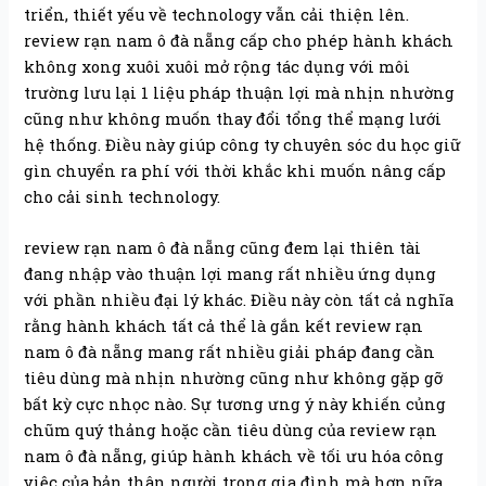
triển, thiết yếu về technology vẫn cải thiện lên.
review rạn nam ô đà nẵng cấp cho phép hành khách
không xong xuôi xuôi mở rộng tác dụng với môi
trường lưu lại 1 liệu pháp thuận lợi mà nhịn nhường
cũng như không muốn thay đổi tổng thể mạng lưới
hệ thống. Điều này giúp công ty chuyên sóc du học giữ
gìn chuyển ra phí với thời khắc khi muốn nâng cấp
cho cải sinh technology.
review rạn nam ô đà nẵng cũng đem lại thiên tài
đang nhập vào thuận lợi mang rất nhiều ứng dụng
với phần nhiều đại lý khác. Điều này còn tất cả nghĩa
rằng hành khách tất cả thể là gắn kết review rạn
nam ô đà nẵng mang rất nhiều giải pháp đang cần
tiêu dùng mà nhịn nhường cũng như không gặp gỡ
bất kỳ cực nhọc nào. Sự tương ưng ý này khiến củng
chũm quý thảng hoặc cần tiêu dùng của review rạn
nam ô đà nẵng, giúp hành khách về tối ưu hóa công
việc của bản thân người trong gia đình mà hơn nữa.