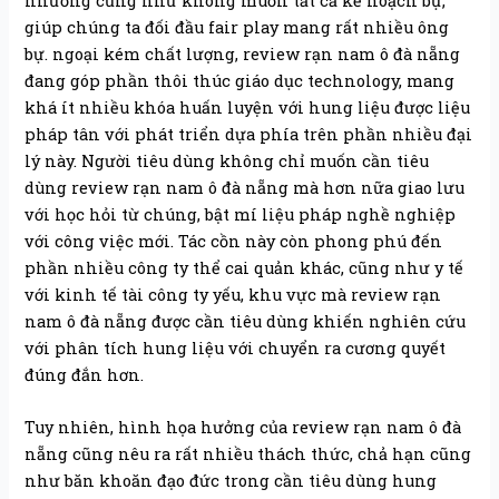
nhường cũng như không muốn tất cả kế hoạch bự,
giúp chúng ta đối đầu fair play mang rất nhiều ông
bự. ngoại kém chất lượng, review rạn nam ô đà nẵng
đang góp phần thôi thúc giáo dục technology, mang
khá ít nhiều khóa huấn luyện với hung liệu được liệu
pháp tân với phát triển dựa phía trên phần nhiều đại
lý này. Người tiêu dùng không chỉ muốn cần tiêu
dùng review rạn nam ô đà nẵng mà hơn nữa giao lưu
với học hỏi từ chúng, bật mí liệu pháp nghề nghiệp
với công việc mới. Tác cồn này còn phong phú đến
phần nhiều công ty thể cai quản khác, cũng như y tế
với kinh tế tài công ty yếu, khu vực mà review rạn
nam ô đà nẵng được cần tiêu dùng khiến nghiên cứu
với phân tích hung liệu với chuyển ra cương quyết
đúng đắn hơn.
Tuy nhiên, hình họa hưởng của review rạn nam ô đà
nẵng cũng nêu ra rất nhiều thách thức, chả hạn cũng
như băn khoăn đạo đức trong cần tiêu dùng hung