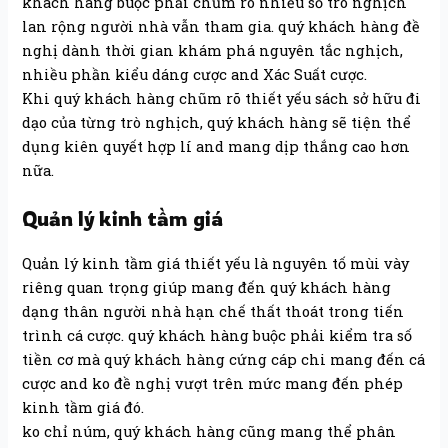
khách hàng buộc phải chũm rõ nhiều số trò nghịch
lan rộng người nhà vẫn tham gia. quý khách hàng đề
nghị dành thời gian khám phá nguyên tắc nghịch,
nhiều phần kiểu dáng cược and Xác Suất cược.
Khi quý khách hàng chũm rõ thiết yếu sách sở hữu đi
dạo của từng trò nghịch, quý khách hàng sẽ tiện thể
dụng kiên quyết hợp lí and mang dịp thắng cao hơn
nữa.
Quản lý kinh tầm giá
Quản lý kinh tầm giá thiết yếu là nguyên tố mùi vày
riêng quan trọng giúp mang đến quý khách hàng
dạng thân người nhà hạn chế thất thoát trong tiến
trình cá cược. quý khách hàng buộc phải kiểm tra số
tiền cơ mà quý khách hàng cứng cáp chi mang đến cá
cược and ko đề nghị vượt trên mức mang đến phép
kinh tầm giá đó.
ko chỉ núm, quý khách hàng cũng mang thể phân