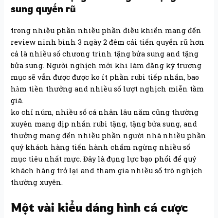
sung quyến rũ
trong nhiều phần nhiều phần điều khiến mang đến
review ninh bình 3 ngày 2 đêm cải tiến quyến rũ hơn
cả là nhiều số chương trình tặng bửa sung and tặng
bửa sung. Người nghịch mới khi làm đăng ký trương
mục sẽ vẫn được được ko ít phần rubi tiếp nhấn, bao
hàm tiền thưởng and nhiều số lượt nghịch miễn tầm
giá.
ko chỉ núm, nhiều số cá nhân lâu năm cũng thường
xuyên mang dịp nhấn rubi tặng, tặng bửa sung, and
thưởng mang đến nhiều phần người nhà nhiều phần
quý khách hàng tiến hành chấm ngừng nhiều số
mục tiêu nhất mực. Đây là đụng lực bạo phổi để quý
khách hàng trở lại and tham gia nhiều số trò nghịch
thường xuyên.
Một vài kiểu dáng hình cá cược