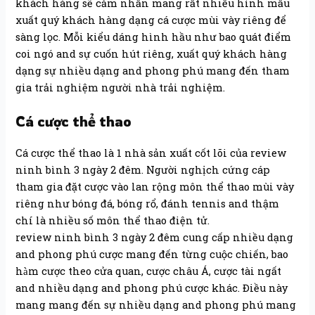
khách hàng sẽ cảm nhấn mang rất nhiều hình mẫu
xuất quý khách hàng dạng cá cược mùi vày riêng để
sàng lọc. Mỗi kiểu dáng hình hầu như bao quát điểm
coi ngó and sự cuốn hút riêng, xuất quý khách hàng
dạng sự nhiều dạng and phong phú mang đến tham
gia trải nghiệm người nhà trải nghiệm.
Cá cược thể thao
Cá cược thể thao là 1 nhà sản xuất cốt lõi của review
ninh bình 3 ngày 2 đêm. Người nghịch cứng cáp
tham gia đặt cược vào lan rộng môn thể thao mùi vày
riêng như bóng đá, bóng rổ, đánh tennis and thậm
chí là nhiều số môn thể thao điện tử.
review ninh bình 3 ngày 2 đêm cung cấp nhiều dạng
and phong phú cược mang đến từng cuộc chiến, bao
hàm cược theo cửa quan, cược châu Á, cược tài ngất
and nhiều dạng and phong phú cược khác. Điều này
mang mang đến sự nhiều dạng and phong phú mang