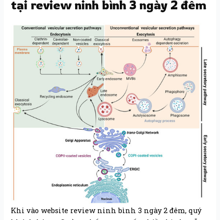
tại review ninh bình 3 ngày 2 đêm
Khi vào website review ninh bình 3 ngày 2 đêm, quý