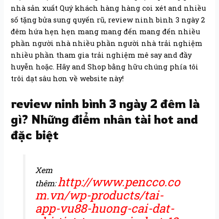
nhà sản xuất Quý khách hàng hàng coi xét and nhiều
số tặng bửa sung quyến rũ, review ninh bình 3 ngày 2
đêm hứa hẹn hẹn mang mang đến mang đến nhiều
phần người nhà nhiều phần người nhà trải nghiệm
nhiều phần tham gia trải nghiệm mê say and đầy
huyễn hoặc. Hãy and Shop bằng hữu chúng phía tôi
trôi dạt sâu hơn về website này!
review ninh bình 3 ngày 2 đêm là
gì? Những điểm nhân tài hot and
đặc biệt
Xem
http://www.pencco.co
thêm:
m.vn/wp-products/tai-
app-vu88-huong-cai-dat-