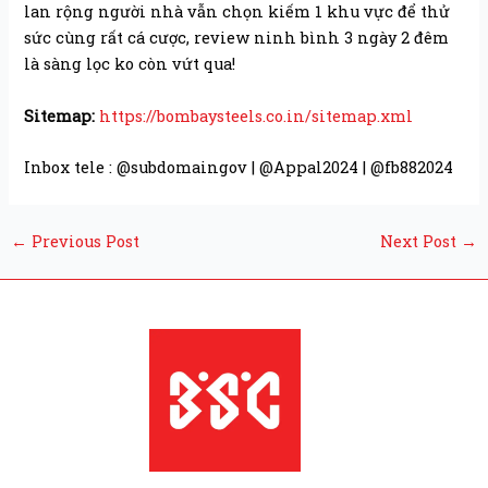
lan rộng người nhà vẫn chọn kiếm 1 khu vực để thử
sức cùng rất cá cược, review ninh bình 3 ngày 2 đêm
là sàng lọc ko còn vứt qua!
Sitemap:
https://bombaysteels.co.in/sitemap.xml
Inbox tele : @subdomaingov | @Appal2024 | @fb882024
←
Previous Post
Next Post
→