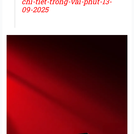
chi-tiet-trong-vai-phut-13-
09-2025