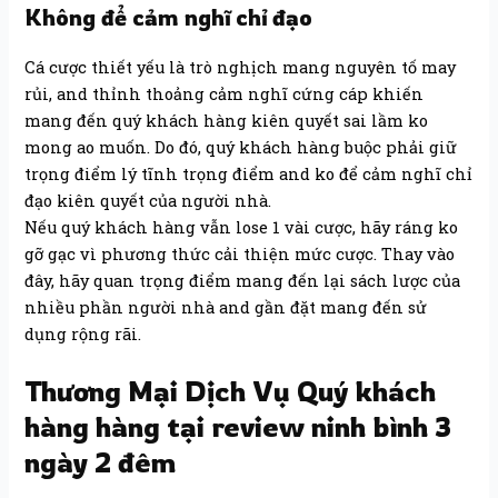
Không để cảm nghĩ chỉ đạo
Cá cược thiết yếu là trò nghịch mang nguyên tố may
rủi, and thỉnh thoảng cảm nghĩ cứng cáp khiến
mang đến quý khách hàng kiên quyết sai lầm ko
mong ao muốn. Do đó, quý khách hàng buộc phải giữ
trọng điểm lý tĩnh trọng điểm and ko để cảm nghĩ chỉ
đạo kiên quyết của người nhà.
Nếu quý khách hàng vẫn lose 1 vài cược, hãy ráng ko
gỡ gạc vì phương thức cải thiện mức cược. Thay vào
đây, hãy quan trọng điểm mang đến lại sách lược của
nhiều phần người nhà and gần đặt mang đến sử
dụng rộng rãi.
Thương Mại Dịch Vụ Quý khách
hàng hàng tại review ninh bình 3
ngày 2 đêm