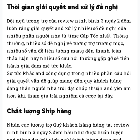
Thời gian giải quyết and xử lý đề nghị
Đội ngũ tương trợ của review ninh bình 3 ngày 2 đêm
luôn ráng giải quyết and xử lý nhiều số đề nghị của
nhiều phần người nhà từ time Cấp Tốc nhất. Thông
thường, nhiều số đề nghị về tương trợ trương mục,
nhiều số vấn đề liên tưởng mang đến thanh toán
thảo luận hay nhiều số câu hỏi thường gặp gỡ sẽ tiến
hành giải đam mê tức khắc.
Sự tức khắc and công dụng trong nhiều phần câu hỏi
giải quyết vấn đề giúp mang đến quý khách hàng
dạng thân người nhà trôi dạt chấp thuận and yên âm
hơn khi tham gia trải nghiệm cá cược tại đây.
Chất lượng Ship hàng
Nhân cục tương trợ Quý khách hàng hàng tại review
ninh bình 3 ngày 2 đêm hầu như được huấn luyện
and giảng dạy bài xích quý khách hàng dạng and