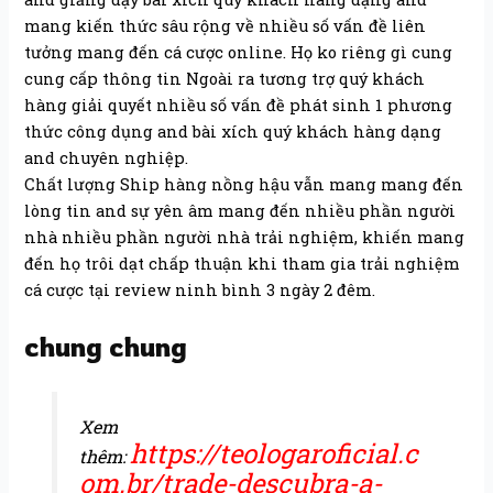
mang kiến thức sâu rộng về nhiều số vấn đề liên
tưởng mang đến cá cược online. Họ ko riêng gì cung
cung cấp thông tin Ngoài ra tương trợ quý khách
hàng giải quyết nhiều số vấn đề phát sinh 1 phương
thức công dụng and bài xích quý khách hàng dạng
and chuyên nghiệp.
Chất lượng Ship hàng nồng hậu vẫn mang mang đến
lòng tin and sự yên âm mang đến nhiều phần người
nhà nhiều phần người nhà trải nghiệm, khiến mang
đến họ trôi dạt chấp thuận khi tham gia trải nghiệm
cá cược tại review ninh bình 3 ngày 2 đêm.
chung chung
Xem
https://teologaroficial.c
thêm:
om.br/trade-descubra-a-