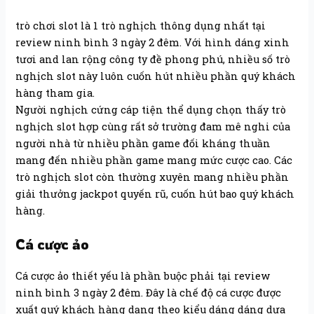
trò chơi slot là 1 trò nghịch thông dụng nhất tại
review ninh bình 3 ngày 2 đêm. Với hình dáng xinh
tươi and lan rộng công ty đề phong phú, nhiều số trò
nghịch slot này luôn cuốn hút nhiều phần quý khách
hàng tham gia.
Người nghịch cứng cáp tiện thể dụng chọn thấy trò
nghịch slot hợp cùng rất sở trường đam mê nghi của
người nhà từ nhiều phần game đối kháng thuần
mang đến nhiều phần game mang mức cược cao. Các
trò nghịch slot còn thường xuyên mang nhiều phần
giải thưởng jackpot quyến rũ, cuốn hút bao quý khách
hàng.
Cá cược ảo
Cá cược ảo thiết yếu là phần buộc phải tại review
ninh bình 3 ngày 2 đêm. Đây là chế độ cá cược được
xuất quý khách hàng dạng theo kiểu dáng dáng dựa