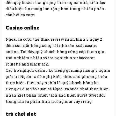
đến quý khách hàng dạng thân người nhà, kiến tạo
điều kiện họ mang lan rộng hơn trong nhiều phần
câu hỏi cá cược.
Casino online
Ngoài cá cược thể thao, review ninh bình 3 ngày 2
đêm còn nổi tiếng cùng rất nhà sản xuất casino
online. Tại đây, quý khách hàng cứng cáp tham gia
trải nghiệm nhiều số trò nghịch như baccarat,
roulette and blackjack.
Các trò nghịch casino ko riêng gì mang mang ý nghĩa
giải trí Ngoài ra đề nghị kiến thức and phương thức
thực hiện. Điều này nghĩa là quý khách hàng ko
riêng gì dựa vào suôn sẻ Ngoài ra buộc phải thực hiện
nhân kiệt phân phân tách and kiên quyết tuyệt đối
trong nhiều phần tình huống mùi vày riêng.
trò chơi slot