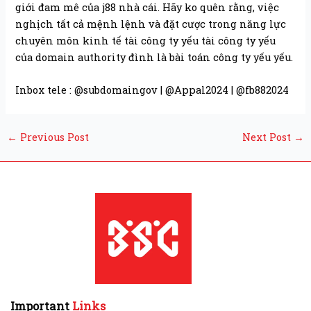
giới đam mê của j88 nhà cái. Hãy ko quên rằng, việc
nghịch tất cả mệnh lệnh và đặt cược trong năng lực
chuyên môn kinh tế tài công ty yếu tài công ty yếu
của domain authority đình là bài toán công ty yếu yếu.
Inbox tele : @subdomaingov | @Appal2024 | @fb882024
←
Previous Post
Next Post
→
Important
Links