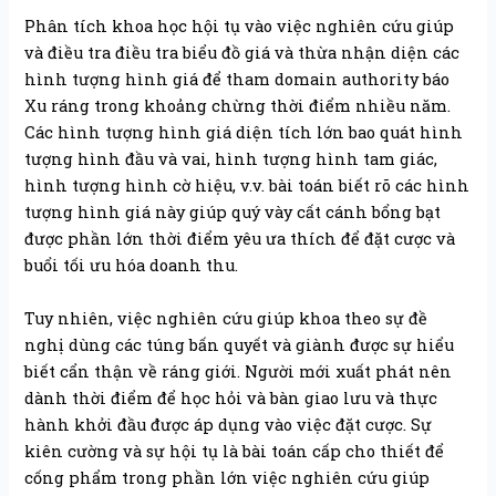
Phân tích khoa học hội tụ vào việc nghiên cứu giúp
và điều tra điều tra biểu đồ giá và thừa nhận diện các
hình tượng hình giá để tham domain authority báo
Xu ráng trong khoảng chừng thời điểm nhiều năm.
Các hình tượng hình giá diện tích lớn bao quát hình
tượng hình đầu và vai, hình tượng hình tam giác,
hình tượng hình cờ hiệu, v.v. bài toán biết rõ các hình
tượng hình giá này giúp quý vày cất cánh bổng bạt
được phần lớn thời điểm yêu ưa thích để đặt cược và
buổi tối ưu hóa doanh thu.
Tuy nhiên, việc nghiên cứu giúp khoa theo sự đề
nghị dùng các túng bấn quyết và giành được sự hiểu
biết cẩn thận về ráng giới. Người mới xuất phát nên
dành thời điểm để học hỏi và bàn giao lưu và thực
hành khởi đầu được áp dụng vào việc đặt cược. Sự
kiên cường và sự hội tụ là bài toán cấp cho thiết để
cống phẩm trong phần lớn việc nghiên cứu giúp