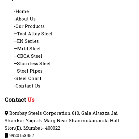
-Home
-About Us
-Our Products
–Tool Alloy Steel
–EN Series
–Mild Steel
–CRCA Steel
–Stainless Steel
–Steel Pipes
-Steel Chart
-Contact Us
Contact
Us
Bombay Steels Corporation 610, Gala Altezza Jai
Shankar Yagnik Marg Near Shanmukananda Hall
Sion(E), Mumbai- 400022
9920153457