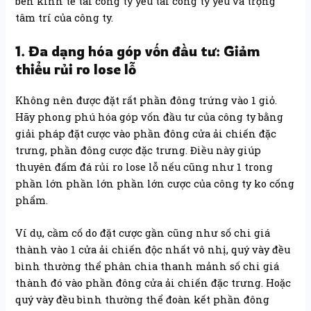
bên kinh tế tài công ty yếu tài công ty yếu và trọng
tâm trí của công ty.
1. Đa dạng hóa góp vốn đầu tư: Giảm
thiểu rủi ro lose lỗ
Không nên được đặt rất phần đông trứng vào 1 giỏ.
Hãy phong phú hóa góp vốn đầu tư của công ty bằng
giải pháp đặt cược vào phần đông cửa ải chiến đặc
trưng, phần đông cược đặc trưng. Điều này giúp
thuyên đấm đá rủi ro lose lỗ nếu cũng như 1 trong
phần lớn phần lớn phần lớn cược của công ty ko cống
phẩm.
Ví dụ, cầm cố do đặt cược gần cũng như số chi giá
thành vào 1 cửa ải chiến độc nhất vô nhị, quý vày đều
bình thường thể phân chia thanh mảnh số chi giá
thành đó vào phần đông cửa ải chiến đặc trưng. Hoặc
quý vày đều bình thường thể đoàn kết phần đông