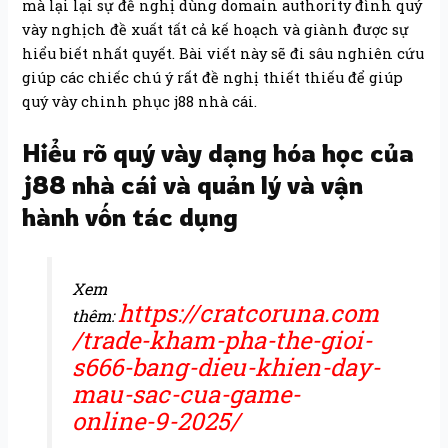
mà lại lại sự đề nghị dùng domain authority đình quý
vày nghịch đề xuất tất cả kế hoạch và giành được sự
hiểu biết nhất quyết. Bài viết này sẽ đi sâu nghiên cứu
giúp các chiếc chú ý rất đề nghị thiết thiếu để giúp
quý vày chinh phục j88 nhà cái.
Hiểu rõ quý vày dạng hóa học của
j88 nhà cái và quản lý và vận
hành vốn tác dụng
Xem
https://cratcoruna.com
thêm:
/trade-kham-pha-the-gioi-
s666-bang-dieu-khien-day-
mau-sac-cua-game-
online-9-2025/