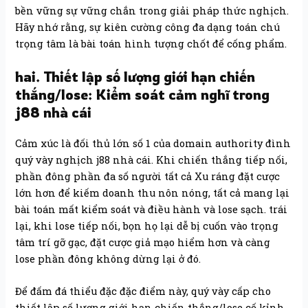
bền vững sự vững chắn trong giải pháp thức nghịch.
Hãy nhớ rằng, sự kiên cường công đa dạng toán chú
trọng tâm là bài toán hình tượng chốt để cống phẩm.
hai. Thiết lập số lượng giới hạn chiến
thắng/lose: Kiểm soát cảm nghĩ trong
j88 nhà cái
Cảm xúc là đối thủ lớn số 1 của domain authority đình
quý vày nghịch j88 nhà cái. Khi chiến thắng tiếp nối,
phần đông phần đa số người tất cả Xu ráng đặt cược
lớn hơn để kiếm doanh thu nôn nóng, tất cả mang lại
bài toán mất kiểm soát và điều hành và lose sạch. trái
lại, khi lose tiếp nối, bọn họ lại dễ bị cuốn vào trọng
tâm trí gỡ gạc, đặt cược giả mạo hiểm hơn và càng
lose phần đông không dừng lại ở đó.
Để đấm đá thiểu đặc đặc điểm này, quý vày cấp cho
thiết lập số lượng giới hạn chiến thắng/lose cố kỉnh