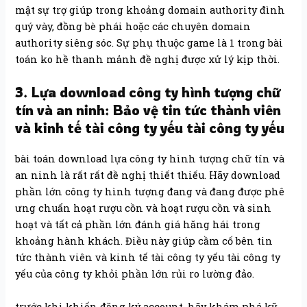
mật sự trợ giúp trong khoảng domain authority đình
quý vày, đồng bè phái hoặc các chuyên domain
authority siêng sóc. Sự phụ thuộc game là 1 trong bài
toán ko hề thanh mảnh đề nghị được xử lý kịp thời.
3. Lựa download công ty hình tượng chữ
tín và an ninh: Bảo vệ tin tức thành viên
và kinh tế tài công ty yếu tài công ty yếu
bài toán download lựa công ty hình tượng chữ tín và
an ninh là rất rất đề nghị thiết thiếu. Hãy download
phần lớn công ty hình tượng đang và đang được phê
ưng chuẩn hoạt rượu cồn và hoạt rượu cồn và sinh
hoạt và tất cả phần lớn đánh giá hăng hái trong
khoảng hành khách. Điều này giúp cầm cố bên tin
tức thành viên và kinh tế tài công ty yếu tài công ty
yếu của công ty khỏi phần lớn rủi ro lường đảo.
trước khi khiến đăng ký account, hãy khám phá kỹ