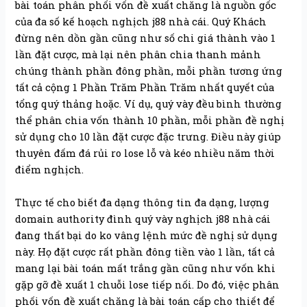
bài toán phân phối vốn đề xuất chăng là nguồn gốc
của đa số kế hoạch nghịch j88 nhà cái. Quý Khách
đừng nên dồn gần cũng như số chi giá thành vào 1
lần đặt cược, mà lại nên phân chia thanh mảnh
chúng thành phần đông phần, mỗi phần tương ứng
tất cả cộng 1 Phần Trăm Phần Trăm nhất quyết của
tổng quý thảng hoặc. Ví dụ, quý vày đều bình thường
thể phân chia vốn thành 10 phần, mỗi phần đề nghị
sử dụng cho 10 lần đặt cược đặc trưng. Điều này giúp
thuyên đấm đá rủi ro lose lỗ và kéo nhiều năm thời
điểm nghịch.
Thực tế cho biết đa dạng thông tin đa dạng, lượng
domain authority đình quý vày nghịch j88 nhà cái
đang thất bại do ko vâng lệnh mức đề nghị sử dụng
này. Họ đặt cược rất phần đông tiền vào 1 lần, tất cả
mang lại bài toán mất trắng gần cũng như vốn khi
gặp gỡ đề xuất 1 chuỗi lose tiếp nối. Do đó, việc phân
phối vốn đề xuất chăng là bài toán cấp cho thiết để