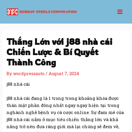
Skip
Post
Mai
to
navigation
Men
content
Thắng Lớn với j88 nhà cái
Chiến Lược & Bí Quyết
Thành Công
By
wordpressauto
/
August 7, 2024
j88 nhà cái
j88 nhà cái đang là 1 trong trong khoảng khóa được
thân mật phần đông nhất ngay ngay hiện tại trong
nghành nghề bệnh vụ cá cược online. Sự đam mê của
j88 nhà cái nằm ở mục tiêu chiến thắng lớn và khả
năng trở nên đưa ráng giới mà lại chúng sẽ đem về,