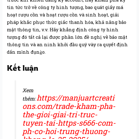
tin tức trở về công ty hình tượng, bao quát giấy má
hoạt rượu cồn và hoạt rượu cồn và sinh hoạt, giải
pháp khắc phục thức giấc thanh hóa, khả năng bảo
mật thông tin, v.v. Hãy khẳng định công ty hình
tượng đó tất cả lại được phần lớn đề nghị về bảo mật
thông tin và an ninh khởi đầu quý vày ra quyết định
dấn mình đụng̀o.
Kết luận
Xem
https://manjuartcreati
thêm:
ons.com/trade-kham-pha-
the-gioi-giai-tri-truc-
tuyen-tai-https-s666-com-
ph-co-hoi-trung-thuong-