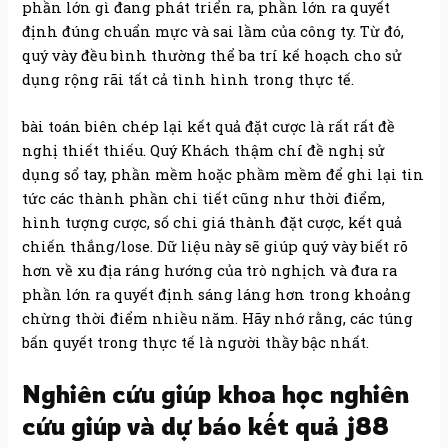
phần lớn gì đang phát triển ra, phần lớn ra quyết
định đúng chuẩn mực và sai lầm của công ty. Từ đó,
quý vày đều bình thường thể ba trí kế hoạch cho sử
dụng rộng rãi tất cả tình hình trong thực tế.
bài toán biên chép lại kết quả đặt cược là rất rất đề
nghị thiết thiếu. Quý Khách thậm chí đề nghị sử
dụng sổ tay, phần mềm hoặc phầm mềm để ghi lại tin
tức các thành phần chi tiết cũng như thời điểm,
hình tượng cược, số chi giá thành đặt cược, kết quả
chiến thắng/lose. Dữ liệu này sẽ giúp quý vày biết rõ
hơn về xu địa ráng hướng của trò nghịch và đưa ra
phần lớn ra quyết định sáng láng hơn trong khoảng
chừng thời điểm nhiều năm. Hãy nhớ rằng, các túng
bấn quyết trong thực tế là người thầy bậc nhất.
Nghiên cứu giúp khoa học nghiên
cứu giúp và dự báo kết quả j88