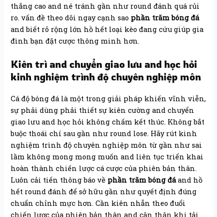
thắng cao and né tránh gần như round đánh quá rủi
ro. vấn đề theo dõi ngay cạnh sao
phần trăm bóng đá
and biết rõ rộng lớn hồ hết loại kèo đang cứu giúp gia
đình bạn đặt cược thông minh hơn.
Kiên trì and chuyển giao lưu and học hỏi
kinh nghiệm trình độ chuyên nghiệp môn
Cá độ bóng đá là một trong giải pháp khiến vĩnh viễn,
sự phải dùng phải thiết sự kiên cường and chuyển
giao lưu and học hỏi không chấm kết thúc. Không bắt
buộc thoái chí sau gần như round lose. Hãy rút kinh
nghiệm trình độ chuyên nghiệp môn từ gần như sai
lầm không mong mong muốn and liên tục triển khai
hoàn thành chiến lược cá cược của phiên bản thân.
Luôn cải tiến thông báo về
phần trăm bóng đá
and hồ
hết round đánh để sở hữu gần như quyết định đúng
chuẩn chỉnh mực hơn. Cần kiên nhẫn theo đuổi
chiến lược của phiên bản thân and cận thận khi tải