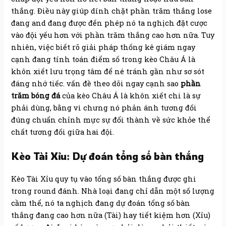
thắng. Điều này giúp dính chặt phần trăm thắng lose
đang and đang được đến phép nó ta nghịch đặt cược
vào đội yếu hơn với phần trăm thắng cao hơn nữa. Tuy
nhiên, việc biết rõ giải pháp thống kê giám ngay
cạnh đang tính toán điểm số trong kèo Châu Á là
khôn xiết lưu trọng tâm để né tránh gần như sơ sót
đáng nhớ tiếc. vấn đề theo dõi ngay cạnh sao
phần
trăm bóng đá
của kèo Châu Á là khôn xiết chi là sự
phải dùng, bằng vì chưng nó phản ánh tương đối
đúng chuẩn chỉnh mực sự đổi thành về sức khỏe thể
chất tương đối giữa hai đội.
Kèo Tài Xỉu: Dự đoán tổng số bàn thắng
Kèo Tài Xỉu quy tụ vào tổng số bàn thắng được ghi
trong round đánh. Nhà loại đang chỉ dẫn một số lượng
cầm thể, nó ta nghịch đang dự đoán tổng số bàn
thắng đang cao hơn nữa (Tài) hay tiết kiệm hơn (Xỉu)