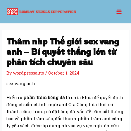
Skip
Post
Mai
to
navigation
Men
content
Thâm nhp Thế giới sex vang
anh – Bí quyết thắng lớn từ
phân tích chuyên sâu
By
wordpressauto
/
October 1, 2024
sex vang anh
Hiểu rõ
phần trăm bóng đá
là chìa khóa để quyết định
đúng chuẩn chỉnh mực and Gia Công hóa thời cơ
thành công trong cá độ bóng đá. vấn đề cầm bắt thông
báo về phần trăm kèo, đổi thành phần trăm and công
ty yếu sách được áp dụng nó vào vụ việc nghiên cứu