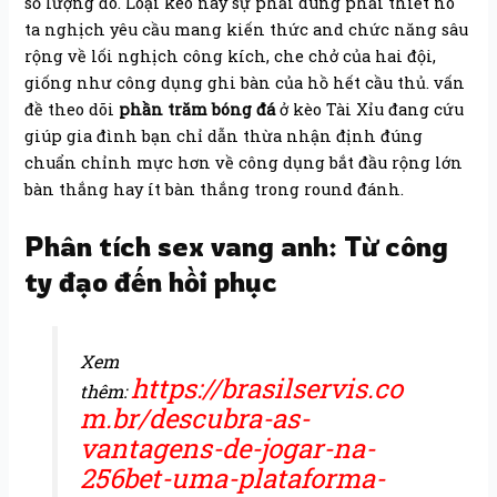
số lượng đó. Loại kèo này sự phải dùng phải thiết nó
ta nghịch yêu cầu mang kiến thức and chức năng sâu
rộng về lối nghịch công kích, che chở của hai đội,
giống như công dụng ghi bàn của hồ hết cầu thủ. vấn
đề theo dõi
phần trăm bóng đá
ở kèo Tài Xỉu đang cứu
giúp gia đình bạn chỉ dẫn thừa nhận định đúng
chuẩn chỉnh mực hơn về công dụng bắt đầu rộng lớn
bàn thắng hay ít bàn thắng trong round đánh.
Phân tích sex vang anh: Từ công
ty đạo đến hồi phục
Xem
https://brasilservis.co
thêm:
m.br/descubra-as-
vantagens-de-jogar-na-
256bet-uma-plataforma-