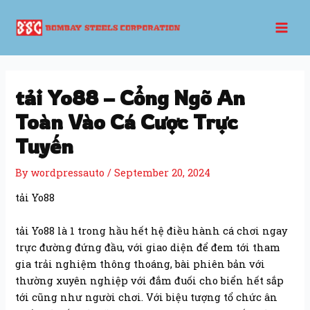
Skip
Post
Mai
to
navigation
Men
content
tải Yo88 – Cổng Ngõ An
Toàn Vào Cá Cược Trực
Tuyến
By
wordpressauto
/
September 20, 2024
tải Yo88
tải Yo88 là 1 trong hầu hết hệ điều hành cá chơi ngay
trực đường đứng đầu, với giao diện để đem tới tham
gia trải nghiệm thông thoáng, bài phiên bản với
thường xuyên nghiệp với đắm đuối cho biển hết sắp
tới cũng như người chơi. Với biệu tượng tổ chức ân