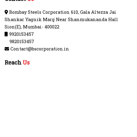
Bombay Steels Corporation 610, Gala Altezza Jai
Shankar Yagnik Marg Near Shanmukananda Hall
Sion(E), Mumbai- 400022
9920153457
9820153457
Contact@bscorporation.in
Reach
Us