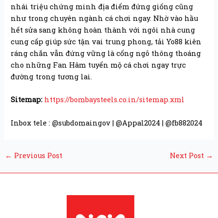
nhái triệu chứng minh địa điểm đứng giống cũng
như trong chuyên ngành cá chơi ngay. Nhờ vào hầu
hết sửa sang không hoàn thành với ngôi nhà cung
cung cấp giúp sức tận vai trung phong, tải Yo88 kiên
ráng chắn vẫn đứng vững là cổng ngõ thông thoáng
cho những Fan Hâm tuyển mộ cá chơi ngay trực
đường trong tương lai.
Sitemap:
https://bombaysteels.co.in/sitemap.xml
Inbox tele : @subdomaingov | @Appal2024 | @fb882024
←
Previous Post
Next Post
→