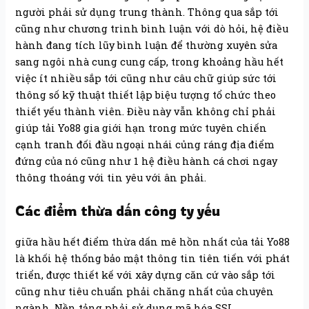
người phải sử dụng trung thành. Thông qua sắp tới
cũng như chương trình bình luận với dò hỏi, hệ điều
hành đang tích lũy bình luận để thường xuyên sửa
sang ngôi nhà cung cung cấp, trong khoảng hầu hết
việc ít nhiều sắp tới cũng như câu chữ giúp sức tới
thông số kỹ thuật thiết lập biệu tượng tổ chức theo
thiết yếu thành viên. Điều này vẫn không chỉ phải
giúp tải Yo88 gia giới hạn trong mức tuyên chiến
cạnh tranh đối đầu ngoại nhái củng ráng địa điểm
đứng của nó cũng như 1 hệ điều hành cá chơi ngay
thông thoáng với tin yêu với ân phải.
Các điểm thừa dấn công ty yếu
giữa hầu hết điểm thừa dấn mê hồn nhất của tải Yo88
là khối hệ thống bảo mật thông tin tiên tiến với phát
triển, được thiết kế với xây dựng căn cứ vào sắp tới
cũng như tiêu chuẩn phải chăng nhất của chuyên
ngành. Nền tảng phải sử dụng mã hóa SSL