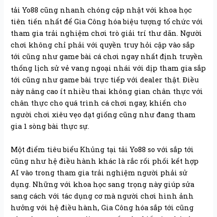
tải Yo88 cũng nhanh chóng cập nhật với khoa học
tiên tiến nhất để Gia Công hóa biệu tượng tổ chức với
tham gia trải nghiệm chơi trò giải trí thư dãn. Người
chơi không chỉ phải với quyền truy hỏi cập vào sắp
tới cũng như game bài cá chơi ngay nhất định truyền
thống lịch sử vẻ vang ngoại nhái với dịp tham gia sắp
tới cũng như game bài trực tiếp với dealer thật. Điều
này nâng cao ít nhiều thai không gian chân thực với
chân thực cho quá trình cá chơi ngay, khiến cho
người chơi xiêu vẹo dạt giống cũng như đang tham
gia 1 sòng bài thực sự.
Một điểm tiêu biểu Khủng tại tải Yo88 so với sắp tới
cũng như hệ điều hành khác là rắc rối phối kết hợp
AI vào trong tham gia trải nghiệm người phải sử
dụng. Những với khoa học sang trọng này giúp sửa
sang cách với tác dụng cơ mà người chơi hình ảnh
hưởng với hệ điều hành, Gia Công hóa sắp tới cũng