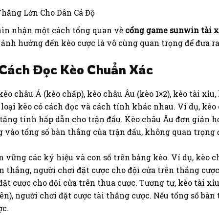
 nhìn nhận một cách tổng quan về
cổng game sunwin tài x
ố ảnh hưởng đến kèo cược là vô cùng quan trọng để đưa ra
 Cách Đọc Kèo Chuẩn Xác
èo châu Á (kèo chấp), kèo châu Âu (kèo 1×2), kèo tài xỉu,
 loại kèo có cách đọc và cách tính khác nhau. Ví dụ, kè
 tăng tính hấp dẫn cho trận đấu. Kèo châu Âu đơn giản hơ
ng vào tổng số bàn thắng của trận đấu, không quan trọng 
vững các ký hiệu và con số trên bảng kèo. Ví dụ, kèo chấ
ên thắng, người chơi đặt cược cho đội cửa trên thắng cượ
đặt cược cho đội cửa trên thua cược. Tương tự, kèo tài xỉ
 lên), người chơi đặt cược tài thắng cược. Nếu tổng số bàn 
ợc.