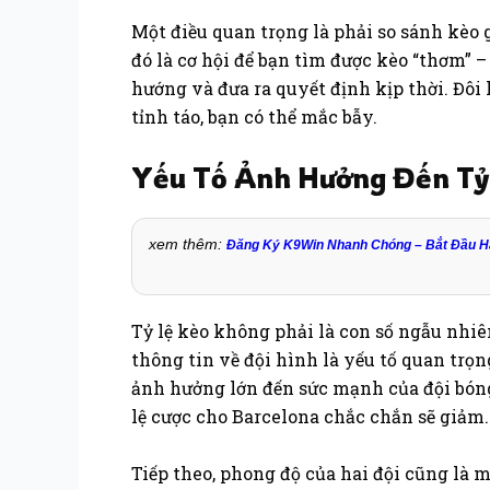
Một điều quan trọng là phải so sánh kèo g
đó là cơ hội để bạn tìm được kèo “thơm” –
hướng và đưa ra quyết định kịp thời. Đôi 
tỉnh táo, bạn có thể mắc bẫy.
Yếu Tố Ảnh Hưởng Đến Tỷ 
xem thêm:
Đăng Ký K9Win Nhanh Chóng – Bắt Đầu H
Tỷ lệ kèo không phải là con số ngẫu nhiê
thông tin về đội hình là yếu tố quan trọ
ảnh hưởng lớn đến sức mạnh của đội bóng 
lệ cược cho Barcelona chắc chắn sẽ giảm.
Tiếp theo, phong độ của hai đội cũng là 