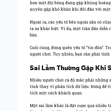
hơn một đội bóng đang gặp khủng hoảng. L
xuyên gặp khó khăn khi đối đầu với một 
Ngoài ra, các yếu tố bên ngoài sân cỏ cũng
ra sự khác biệt. Ví dụ, một trận đấu diễn
bàn.
Cuối cùng, đừng quên yếu tố “tin đồn”. Tr
người chơi. Tuy nhiên, bạn cần phải tỉnh
Sai Lầm Thường Gặp Khi S
Nhiều người chơi cá độ mắc phải những sa
tính thay vì phân tích dữ liệu. Đừng để 
tích một cách khách quan.
Một sai lầm khác là đặt cược quá nhiều 