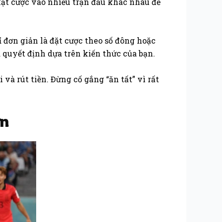
đặt cược vào nhiều trận đấu khác nhau để
ỉ đơn giản là đặt cược theo số đông hoặc
 quyết định dựa trên kiến thức của bạn.
và rút tiền. Đừng cố gắng “ăn tất” vì rất
ớn