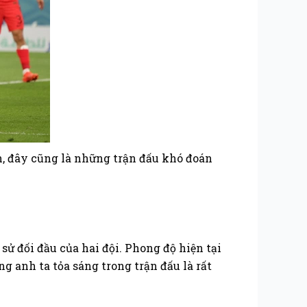
n, đây cũng là những trận đấu khó đoán
sử đối đầu của hai đội. Phong độ hiện tại
g anh ta tỏa sáng trong trận đấu là rất