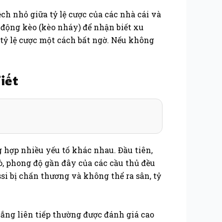
ch nhỏ giữa tỷ lệ cược của các nhà cái và
n động kèo (kèo nháy) để nhận biết xu
 tỷ lệ cược một cách bất ngờ. Nếu không
iết
g hợp nhiều yếu tố khác nhau. Đầu tiên,
iò, phong độ gần đây của các cầu thủ đều
si bị chấn thương và không thể ra sân, tỷ
hắng liên tiếp thường được đánh giá cao