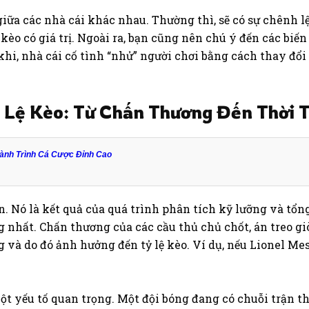
iữa các nhà cái khác nhau. Thường thì, sẽ có sự chênh lệ
 kèo có giá trị. Ngoài ra, bạn cũng nên chú ý đến các biế
khi, nhà cái cố tình “nhử” người chơi bằng cách thay đổi
Lệ Kèo: Từ Chấn Thương Đến Thời T
ành Trình Cá Cược Đỉnh Cao
n. Nó là kết quả của quá trình phân tích kỹ lưỡng và tổn
ng nhất. Chấn thương của các cầu thủ chủ chốt, án treo g
và do đó ảnh hưởng đến tỷ lệ kèo. Ví dụ, nếu Lionel Mes
một yếu tố quan trọng. Một đội bóng đang có chuỗi trận t