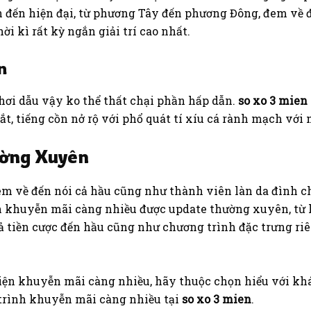
ển đến hiện đại, từ phương Tây đến phương Đông, đem về 
i kì rất kỳ ngắn giải trí cao nhất.
n
 chơi dẫu vậy ko thể thất chại phần hấp dẫn.
so xo 3 mien
, tiếng cồn nở rộ với phổ quát tí xíu cá rành mạch với 
ờng Xuyên
em về đến nói cả hầu cũng như thành viên làn da đình 
h khuyễn mãi càng nhiều được update thường xuyên, từ
ả tiền cược đến hầu cũng như chương trình đặc trưng r
o diện khuyễn mãi càng nhiều, hãy thuộc chọn hiểu với k
 trình khuyễn mãi càng nhiều tại
so xo 3 mien
.