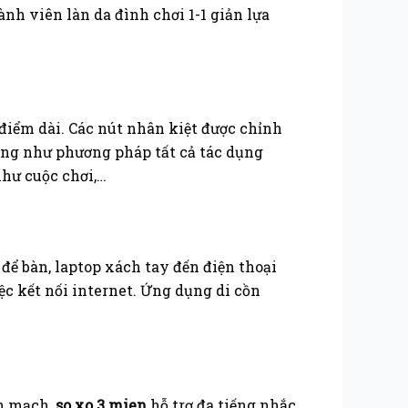
ành viên làn da đình chơi 1-1 giản lựa
điểm dài. Các nút nhân kiệt được chỉnh
cũng như phương pháp tất cả tác dụng
như cuộc chơi,…
để bàn, laptop xách tay đến điện thoại
ệc kết nối internet. Ứng dụng di cồn
nh mạch,
so xo 3 mien
hỗ trợ đa tiếng nhắc,