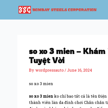
Skip
Post
to
navigation
content
so xo 3 mien – Khám
Tuyệt Vời
By
wordpressauto
/
June 16, 2024
so xo 3 mien
so xo 3 mien
ko chỉ bao tất cả là tên Điệ
thành viên làn da đình chơi Chắn chắn tậ