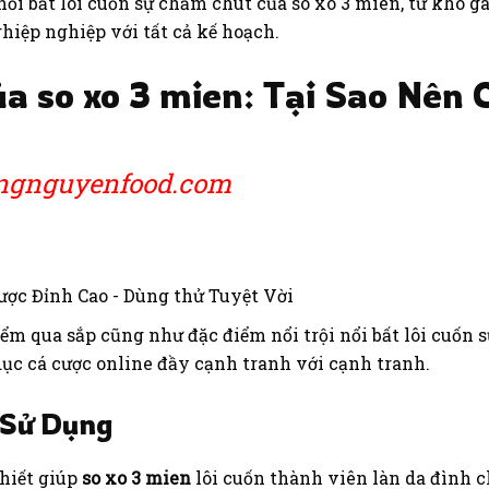
ổi bất lôi cuốn sự chăm chút của so xo 3 mien, từ kho 
hiệp nghiệp với tất cả kế hoạch.
a so xo 3 mien: Tại Sao Nên
ongnguyenfood.com
điểm qua sắp cũng như đặc điểm nổi trội nổi bất lôi cuốn
dục cá cược online đầy cạnh tranh với cạnh tranh.
 Sử Dụng
thiết giúp
so xo 3 mien
lôi cuốn thành viên làn da đình ch