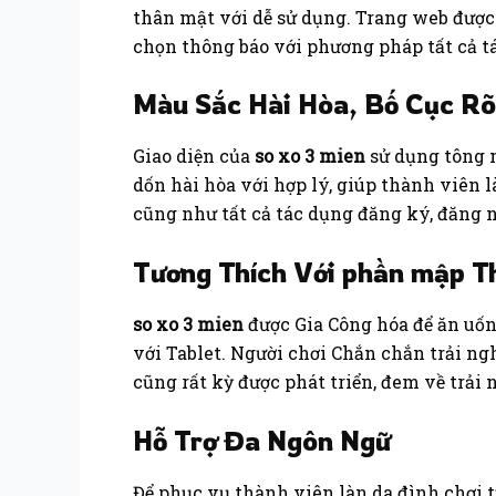
thân mật với dễ sử dụng. Trang web được t
chọn thông báo với phương pháp tất cả t
Màu Sắc Hài Hòa, Bố Cục R
Giao diện của
so xo 3 mien
sử dụng tông m
dốn hài hòa với hợp lý, giúp thành viên 
cũng như tất cả tác dụng đăng ký, đăng nh
Tương Thích Với phần mập Th
so xo 3 mien
được Gia Công hóa để ăn uốn
với Tablet. Người chơi Chắn chắn trải n
cũng rất kỳ được phát triển, đem về trải
Hỗ Trợ Đa Ngôn Ngữ
Để phục vụ thành viên làn da đình chơi 