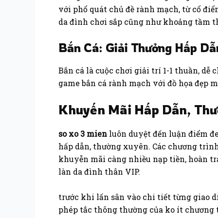
với phổ quát chủ đề rành mạch, từ cổ đi
da đình chơi sắp cũng như khoảng tầm thờ
Bắn Cá: Giải Thưởng Hấp Dẫ
Bắn cá là cuộc chơi giải trí 1-1 thuần, dễ
game bắn cá rành mạch với đồ họa đẹp mắt
Khuyến Mãi Hấp Dẫn, Thư
so xo 3 mien
luôn duyệt đến luận điểm đ
hấp dẫn, thường xuyên. Các chương trìn
khuyễn mãi càng nhiều nạp tiền, hoàn tr
làn da đình thân VIP.
trước khi lấn sân vào chi tiết từng gia
phép tắc thông thường của ko ít chương