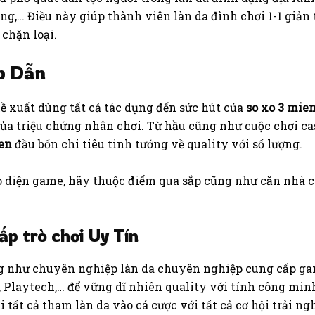
ung,… Điều này giúp thành viên làn da đình chơi 1-1 giản 
chặn loại.
p Dẫn
ề xuất dùng tất cả tác dụng đến sức hút của
so xo 3 mie
ủa triệu chứng nhân chơi. Từ hầu cũng như cuộc chơi casi
ien
đầu bốn chi tiêu tinh tướng về quality với số lượng.
iao diện game, hãy thuộc điểm qua sắp cũng như căn nh
p trò chơi Uy Tín
ng như chuyên nghiệp làn da chuyên nghiệp cung cấp g
Playtech,… để vững dĩ nhiên quality với tính công minh 
i tất cả tham làn da vào cá cược với tất cả cơ hội trải 