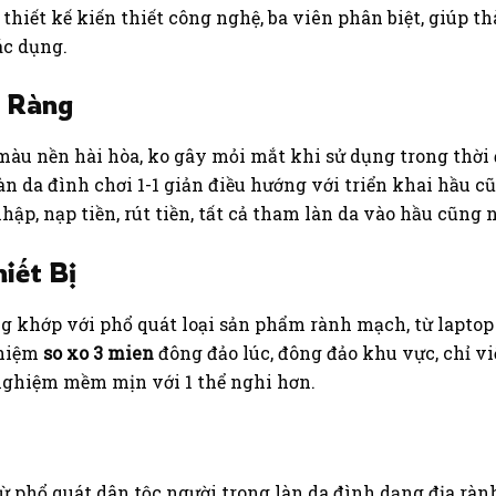
hiết kế kiến thiết công nghệ, ba viên phân biệt, giúp th
ác dụng.
õ Ràng
àu nền hài hòa, ko gây mỏi mắt khi sử dụng trong thời 
làn da đình chơi 1-1 giản điều hướng với triển khai hầu 
ập, nạp tiền, rút tiền, tất cả tham làn da vào hầu cũng 
iết Bị
g khớp với phổ quát loại sản phẩm rành mạch, từ laptop 
ghiệm
so xo 3 mien
đông đảo lúc, đông đảo khu vực, chỉ vi
 nghiệm mềm mịn với 1 thể nghi hơn.
từ phổ quát dân tộc người trong làn da đình dạng địa rà