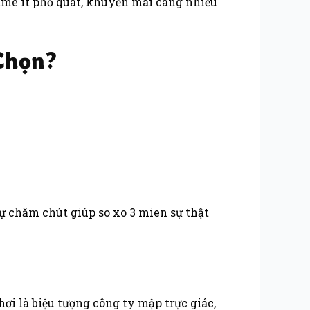
game ít phổ quát, khuyễn mãi càng nhiều
 Chọn?
 sự chăm chút giúp so xo 3 mien sự thật
ơi là biệu tượng công ty mập trực giác,