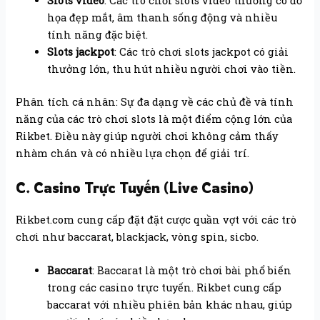
Slots video
: Các trò chơi slots video thường có đồ
họa đẹp mắt, âm thanh sống động và nhiều
tính năng đặc biệt.
Slots jackpot
: Các trò chơi slots jackpot có giải
thưởng lớn, thu hút nhiều người chơi vào tiền.
Phân tích cá nhân: Sự đa dạng về các chủ đề và tính
năng của các trò chơi slots là một điểm cộng lớn của
Rikbet. Điều này giúp người chơi không cảm thấy
nhàm chán và có nhiều lựa chọn để giải trí.
C. Casino Trực Tuyến (Live Casino)
Rikbet.com cung cấp đặt đặt cược quần vợt với các trò
chơi như baccarat, blackjack, vòng spin, sicbo.
Baccarat
: Baccarat là một trò chơi bài phổ biến
trong các casino trực tuyến. Rikbet cung cấp
baccarat với nhiều phiên bản khác nhau, giúp