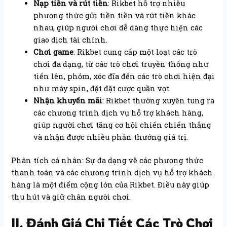
Nạp tiền và rút tiền
: Rikbet hỗ trợ nhiều
phương thức gửi tiền tiền và rút tiền khác
nhau, giúp người chơi dễ dàng thực hiện các
giao dịch tài chính.
Chơi game
: Rikbet cung cấp một loạt các trò
chơi đa dạng, từ các trò chơi truyền thống như
tiến lên, phỏm, xóc đĩa đến các trò chơi hiện đại
như máy spin, đặt đặt cược quần vợt.
Nhận khuyến mãi
: Rikbet thường xuyên tung ra
các chương trình dịch vụ hỗ trợ khách hàng,
giúp người chơi tăng cơ hội chiến chiến thắng
và nhận được nhiều phần thưởng giá trị.
Phân tích cá nhân: Sự đa dạng về các phương thức
thanh toán và các chương trình dịch vụ hỗ trợ khách
hàng là một điểm cộng lớn của Rikbet. Điều này giúp
thu hút và giữ chân người chơi.
II. Đánh Giá Chi Tiết Các Trò Chơi