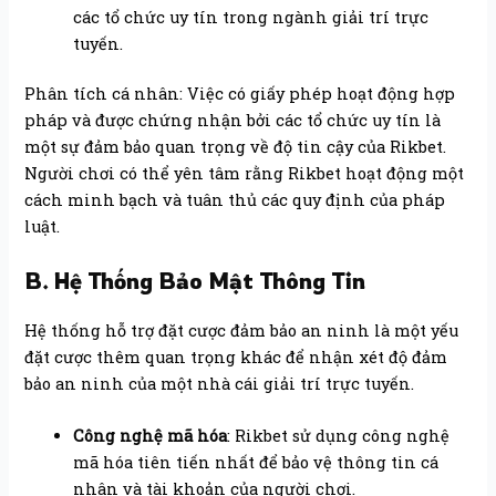
các tổ chức uy tín trong ngành giải trí trực
tuyến.
Phân tích cá nhân: Việc có giấy phép hoạt động hợp
pháp và được chứng nhận bởi các tổ chức uy tín là
một sự đảm bảo quan trọng về độ tin cậy của Rikbet.
Người chơi có thể yên tâm rằng Rikbet hoạt động một
cách minh bạch và tuân thủ các quy định của pháp
luật.
B. Hệ Thống Bảo Mật Thông Tin
Hệ thống hỗ trợ đặt cược đảm bảo an ninh là một yếu
đặt cược thêm quan trọng khác để nhận xét độ đảm
bảo an ninh của một nhà cái giải trí trực tuyến.
Công nghệ mã hóa
: Rikbet sử dụng công nghệ
mã hóa tiên tiến nhất để bảo vệ thông tin cá
nhân và tài khoản của người chơi.