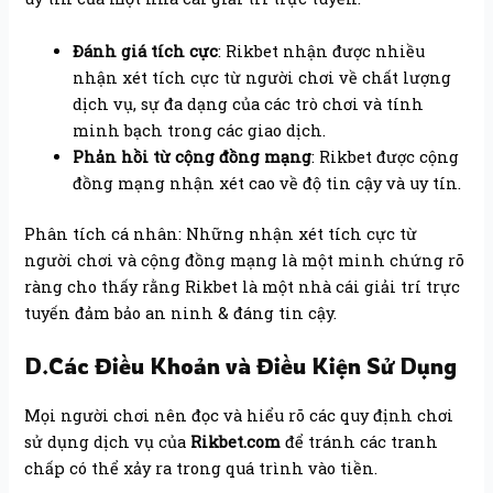
Đánh giá tích cực
: Rikbet nhận được nhiều
nhận xét tích cực từ người chơi về chất lượng
dịch vụ, sự đa dạng của các trò chơi và tính
minh bạch trong các giao dịch.
Phản hồi từ cộng đồng mạng
: Rikbet được cộng
đồng mạng nhận xét cao về độ tin cậy và uy tín.
Phân tích cá nhân: Những nhận xét tích cực từ
người chơi và cộng đồng mạng là một minh chứng rõ
ràng cho thấy rằng Rikbet là một nhà cái giải trí trực
tuyến đảm bảo an ninh & đáng tin cậy.
D.Các Điều Khoản và Điều Kiện Sử Dụng
Mọi người chơi nên đọc và hiểu rõ các quy định chơi
sử dụng dịch vụ của
Rikbet.com
để tránh các tranh
chấp có thể xảy ra trong quá trình vào tiền.