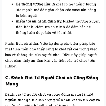
Hệ thống tường lửa
: Rikbet có hệ thống tường
lửa mạnh mẽ để ngăn chặn các cuộc tấn công
từ bên ngoài.
Kiểm tra an ninh định kỳ
: Rikbet thường xuyên
tiến hành kiểm tra an ninh để đảm bảo hệ
thống luôn được bảo vệ tốt nhất.
Phân tích cá nhân: Việc áp dụng các biện pháp bảo
mật tiên tiến cho thấy rằng Rikbet rất coi trọng việc
bảo vệ thông tin của người chơi. Điều này giúp người
chơi cảm thấy an tâm khi vào tiền các trò chơi trên
Rikbet.
C. Đánh Giá Từ Người Chơi và Cộng Đồng
Mạng
Đánh giá từ người chơi và cộng đồng mạng là một
nguồn thông tin quan trọng để nhận xét độ tin cậy và
uy tín của một nhà cái giải trí trực tuyến.