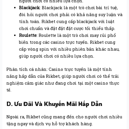
người chơi có nhiều lựa chọn.
Blackjack
: Blackjack là một trò chơi bài trí tuệ,
đòi hỏi người chơi phải có khả năng suy luận và
tính toán. Rikbet cung cấp blackjack với luật
chơi chuẩn và đặt đặt đặt cược tối thiểu thấp.
Roulette
: Roulette là một trò chơi may rủi phổ
biến trong các casino trực tuyến. Rikbet cung
cấp vòng spin với nhiều phiên bản khác nhau,
giúp người chơi có nhiều lựa chọn.
Phân tích cá nhân: Casino trực tuyến là một tính
năng hấp dẫn của Rikbet, giúp người chơi có thể trải
nghiệm cảm giác như đang chơi tại một casino thực
tế.
D. Ưu Đãi Và Khuyến Mãi Hấp Dẫn
Ngoài ra, Rikbet cũng mang đến cho người chơi nhiều
tặng ngay và dịch vụ hỗ trợ khách hàng.