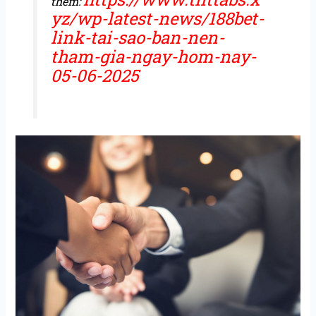
thêm:
yz/wp-latest-news/188bet-
link-tai-sao-ban-nen-
tham-gia-ngay-hom-nay-
05-06-2025