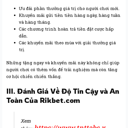
Ưu đãi phần thưởng giá trị cho người chơi mới.
Khuyến mãi gửi tiền tiền hàng ngày, hàng tuần
và hàng tháng.
Các chương trình hoàn trả tiền đặt cược hấp
dẫn.
Các khuyến mãi theo mùa với giải thưởng giá
trị.
Những tặng ngay và khuyến mãi này không chỉ giúp
người chơi có thêm vốn để trải nghiệm mà còn tăng
cơ hội chiến chiến thắng.
III. Đánh Giá Về Độ Tin Cậy và An
Toàn Của Rikbet.com
Xem
https://www.tnttabs.x