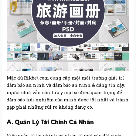
Mặc dù Rikbet.com cung cấp một môi trường giải trí
đảm bảo an ninh và đảm bảo an ninh & đáng tin cậy,
người chơi vẫn cần lưu ý một số điều quan trọng để
đảm bảo trải nghiệm của mình được tốt nhất và tránh
gặp phải những rủi ro không đáng có.
A. Quản Lý Tài Chính Cá Nhân
Việc quản lý tài chính cá nhân là một yếu đặt cược