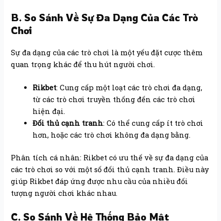
B. So Sánh Về Sự Đa Dạng Của Các Trò
Chơi
Sự đa dạng của các trò chơi là một yếu đặt cược thêm
quan trọng khác để thu hút người chơi.
Rikbet
: Cung cấp một loạt các trò chơi đa dạng,
từ các trò chơi truyền thống đến các trò chơi
hiện đại.
Đối thủ cạnh tranh
: Có thể cung cấp ít trò chơi
hơn, hoặc các trò chơi không đa dạng bằng.
Phân tích cá nhân: Rikbet có ưu thế về sự đa dạng của
các trò chơi so với một số đối thủ cạnh tranh. Điều này
giúp Rikbet đáp ứng được nhu cầu của nhiều đối
tượng người chơi khác nhau.
C. So Sánh Về Hệ Thống Bảo Mật