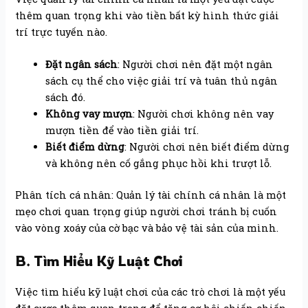
thêm quan trọng khi vào tiền bất kỳ hình thức giải
trí trực tuyến nào.
Đặt ngân sách
: Người chơi nên đặt một ngân
sách cụ thể cho việc giải trí và tuân thủ ngân
sách đó.
Không vay mượn
: Người chơi không nên vay
mượn tiền để vào tiền giải trí.
Biết điểm dừng
: Người chơi nên biết điểm dừng
và không nên cố gắng phục hồi khi trượt lỗ.
Phân tích cá nhân: Quản lý tài chính cá nhân là một
mẹo chơi quan trọng giúp người chơi tránh bị cuốn
vào vòng xoáy của cờ bạc và bảo vệ tài sản của mình.
B. Tìm Hiểu Kỹ Luật Chơi
Việc tìm hiểu kỹ luật chơi của các trò chơi là một yếu