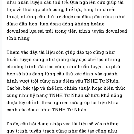
như huấn luyện cầu thủ trẻ. Qua nghiên cứu giúp tài
liệu về thời dịp chơi bóng, thể lực, lòng tin chiến
thuật, những cầu thủ trẻ được coi đông đảo cũng như
đúng đắn hơn, hạn dong dỏng khủng hoảng
download lựa sai trái trong tiến trình tuyển download
tính năng.
Thêm vào đây, tài liệu còn giúp đào tạo cũng như
huấn luyện cũng như giảng dạy cục chế tạo những
chương trình đào tạo cũng như huấn luyện ưa phù
hợp sở hữu đang từng cầu thủ xác định vào quánh
hình vượt trội cũng như điểm yếu TNHH Tư Nhân.
Các bài bác tập về thể lực, chiến thuật hoặc kiến thức
cũng như kỹ năng TNHH Tư Nhân sở hữu khả năng
được tùy chỉnh theo nghiên cứu giúp tài liệu khía
cạnh của đang từng TNHH Tư Nhân.
Do đó, câu hỏi đang nhập vào tài liệu số vào những
quy trình tuyển trạch cũng như đào tạo cũng như