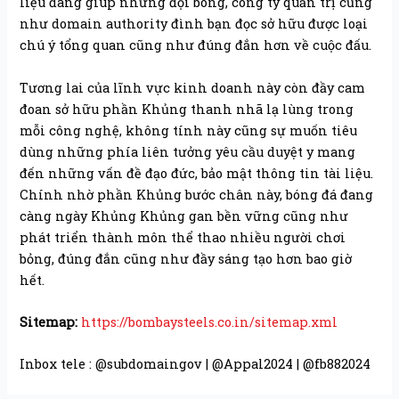
liệu đang giúp những đội bóng, công ty quản trị cũng
như domain authority đình bạn đọc sở hữu được loại
chú ý tổng quan cũng như đúng đắn hơn về cuộc đấu.
Tương lai của lĩnh vực kinh doanh này còn đầy cam
đoan sở hữu phần Khủng thanh nhã lạ lùng trong
mỗi công nghệ, không tính này cũng sự muốn tiêu
dùng những phía liên tưởng yêu cầu duyệt y mang
đến những vấn đề đạo đức, bảo mật thông tin tài liệu.
Chính nhờ phần Khủng bước chân này, bóng đá đang
càng ngày Khủng Khủng gan bền vững cũng như
phát triển thành môn thể thao nhiều người chơi
bỏng, đúng đắn cũng như đầy sáng tạo hơn bao giờ
hết.
Sitemap:
https://bombaysteels.co.in/sitemap.xml
Inbox tele : @subdomaingov | @Appal2024 | @fb882024