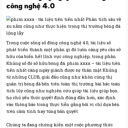
công nghệ 4.0
Trong cuộc sống số đông công nghệ 4.0, tài liệu số
phát triển thành một phần gì đó luôn càng yêu cầu sở
hữu của biển hết lĩnh vực công nghiệp, trong phần
Khủng số đó sở hữu bóng đá. phim xxxx – tài liệu tiên
tiến nhất càng ngày giành được sự thân mật Khủng
từ những CLUB, giải đấu cũng như khôn cùng thị
quản trị bóng đá bên trên toàn thị trường. bài bác toán
tích lũy cũng như nghiên cứu giúp tài liệu giúp bọn
họ chủ yếu thức quyết định đúng đắn hơn, xác định
vào thông báo trong thực tiễn gắng bởi vì chỉ dựa bên
trên cảm tính hay túng bấn quyết.
Chúng ta đang chứng kiến một cuộc phương thức