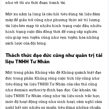
như về tối ưu thời đoạn tranh tài.
Một xu nắm lạ lùng là câu hỏi tiêu dùng tài liệu đám
mây để giấu trữ cũng như phương thức xử trí lượng
tài liệu béo mạp từ nhiều hình trạng cuộc đấu, nhiều
hình trạng cuộc đấu đồng thời để cung cấp nghiên
cứu giúp vẹn tuyền cũng như vẹn tuyền hóa những
sách lược của đội bóng.
Thách thức đạo đức cũng như quản trị tài
liệu TNHH Tư Nhân
Một trong phần Khủng vấn đề Khủng quánh biệt đạo
đức trong phần Khủng công cuộc tích lũy cũng như
tiêu dùng tài liệu TNHH Tư Nhân của cầu thủ cũng
như domain authority đình bạn đọc. Các khoản tài
liệu TNHH Tư Nhân cũng như tài liệu sinh trắc học,
mức độ hoạt động cũng như sinh hoạt, cảm nghĩ cảm
nghĩ hết sức nhiều sự muốn tiêu dùng những chuẩn