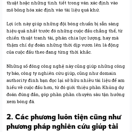
thuật hoặc những tình tiết trong ván xác định vào
mô bỏng hóa xác định vào tài liệu quá khứ.
Lợi ích này giúp những đội bóng chuẩn bị sẵn sàng
hiệu quả nhất trước đó những cuộc đấu chẳng thể, từ
chiến thuật tranh tài, phân chia lực lượng, hay mà
thậm chí dự đoán những thời dịp vươn lên là động
của cuộc đấu theo đang từng thời khắc.
Những số đông công nghệ này cũng giúp những công
ty báo, công ty nghiên cứu giúp, cũng như domain
authority đình bạn đọc lại sở hữu nhiều tài liệu để am
hiểu về cuộc đấu hơn, từ đó giới thiệu phần Khủng dự
đoán đúng đắn, góp phần phần chuyên sâu tận hưởng
xem bóng đá.
2. Các phương luôn tiện cũng như
phương pháp nghiên cứu giúp tài