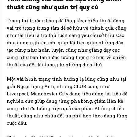
thuật cũng như quản trị quy củ
Trong thị trường bóng đá lộng lẫy, chiến thuật đóng
vai trò trọng trung tâm để sở hữu về thành quả, cũng
như tài liệu là trợ thủ luôn càng yêu cầu sở hữu. Các
ứng dụng nghiên cứu giúp tài liệu giúp những đào
tạo cũng như huấn luyện cũng như giảng dạy cục
cũng như ban lãnh đạo tưởng tượng rõ hơn về chiến
thuật của đội tôi tương tự những địch thủ.
Một vài hình trạng tình huống lạ lùng cũng như tại
giải Ngoại hạng Anh, những CLUB cũng như
Liverpool, Manchester City đang tiêu dùng tài liệu để
nghiên cứu giúp đang từng pha bóng, giám liền kề
cũng như đo lường hiệu quả của phần Khủng chiến
thuật, cũng như chữa đổi ưa phù hợp theo đang từng
cuộc đấu.