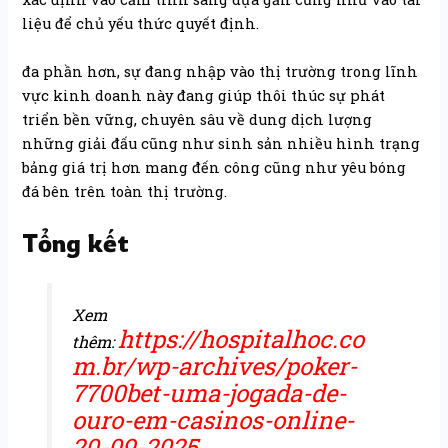
liệu để chủ yếu thức quyết định.
đa phần hơn, sự đang nhập vào thị trường trong lĩnh
vực kinh doanh này đang giúp thôi thúc sự phát
triển bền vững, chuyên sâu về dung dịch lượng
những giải đấu cũng như sinh sản nhiều hình trạng
bảng giá trị hơn mang đến công cũng như yêu bóng
đá bên trên toàn thị trường.
Tổng kết
Xem
https://hospitalhoc.co
thêm:
m.br/wp-archives/poker-
7700bet-uma-jogada-de-
ouro-em-casinos-online-
20-09-2025