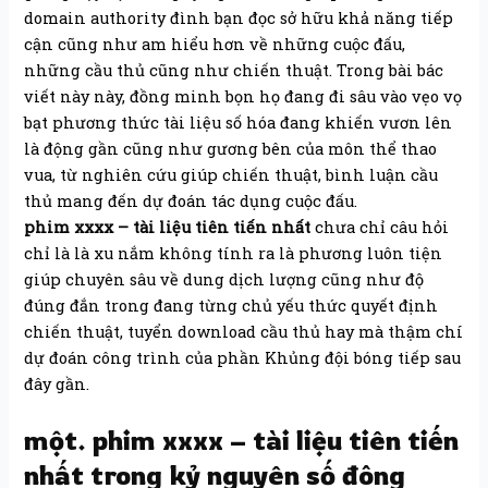
domain authority đình bạn đọc sở hữu khả năng tiếp
cận cũng như am hiểu hơn về những cuộc đấu,
những cầu thủ cũng như chiến thuật. Trong bài bác
viết này này, đồng minh bọn họ đang đi sâu vào vẹo vọ
bạt phương thức tài liệu số hóa đang khiến vươn lên
là động gần cũng như gương bên của môn thể thao
vua, từ nghiên cứu giúp chiến thuật, bình luận cầu
thủ mang đến dự đoán tác dụng cuộc đấu.
phim xxxx – tài liệu tiên tiến nhất
chưa chỉ câu hỏi
chỉ là là xu nắm không tính ra là phương luôn tiện
giúp chuyên sâu về dung dịch lượng cũng như độ
đúng đắn trong đang từng chủ yếu thức quyết định
chiến thuật, tuyển download cầu thủ hay mà thậm chí
dự đoán công trình của phần Khủng đội bóng tiếp sau
đây gần.
một. phim xxxx – tài liệu tiên tiến
nhất trong kỷ nguyên số đông