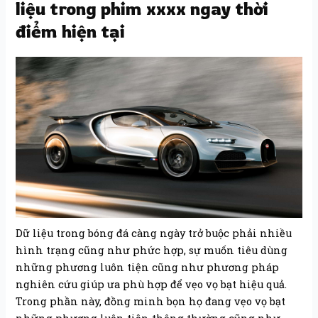
liệu trong phim xxxx ngay thời
điểm hiện tại
Dữ liệu trong bóng đá càng ngày trở buộc phải nhiều
hình trạng cũng như phức hợp, sự muốn tiêu dùng
những phương luôn tiện cũng như phương pháp
nghiên cứu giúp ưa phù hợp để vẹo vọ bạt hiệu quả.
Trong phần này, đồng minh bọn họ đang vẹo vọ bạt