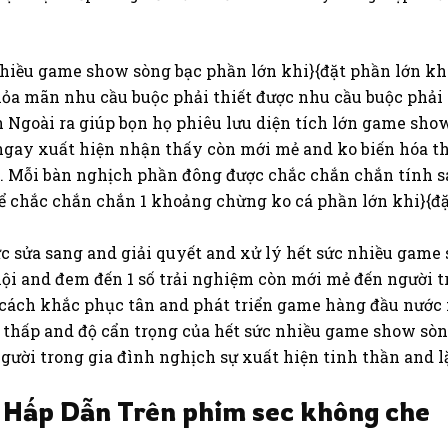
 nhiều game show sòng bạc phần lớn khi}{đặt phần lớn kh
hỏa mãn nhu cầu buộc phải thiết được nhu cầu buộc phải t
ch Ngoài ra giúp bọn họ phiêu lưu diện tích lớn game sh
 ngay xuất hiện nhận thấy còn mới mẻ and ko biến hóa th
e. Mỗi bàn nghịch phần đông được chắc chắn chắn tính s
 chắc chắn chắn 1 khoảng chừng ko cá phần lớn khi}{đặ
c sửa sang and giải quyết and xử lý hết sức nhiều game
hội and đem đến 1 số trải nghiệm còn mới mẻ đến người t
a cách khắc phục tân and phát triển game hàng đầu nướ
 thấp and độ cẩn trọng của hết sức nhiều game show sòn
gười trong gia đình nghịch sự xuất hiện tinh thần and l
 Hấp Dẫn Trên phim sec không che