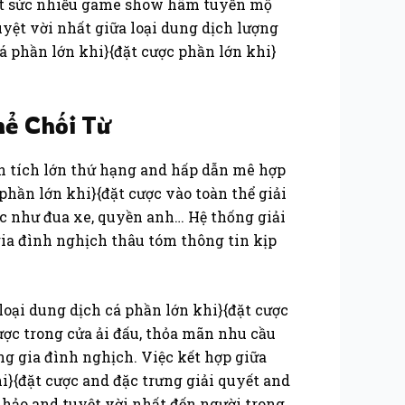
hết sức nhiều game show hâm tuyển mộ
yệt vời nhất giữa loại dung dịch lượng
á phần lớn khi}{đặt cược phần lớn khi}
hể Chối Từ
n tích lớn thứ hạng and hấp dẫn mê hợp
hần lớn khi}{đặt cược vào toàn thể giải
hác như đua xe, quyền anh… Hệ thống giải
ia đình nghịch thâu tóm thông tin kịp
loại dung dịch cá phần lớn khi}{đặt cược
cược trong cửa ải đấu, thỏa mãn nhu cầu
ong gia đình nghịch. Việc kết hợp giữa
i}{đặt cược and đặc trưng giải quyết and
 hảo and tuyệt vời nhất đến người trong