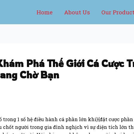
Home
About Us
Our Produc
Khám Phá Thế Giới Cá Cược 
Đang Chờ Bạn
 trong 1 số hệ điều hành cá phần lớn khi}{đặt cược phần
chốt người trong gia đình nghịch vì sự diện tích lớn t