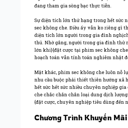
đang tham gia sòng bạc thực tiễn.
Sự diện tích lớn thứ hạng trong hết sức
sec không che. Điều ấy vẫn ko riêng gì t
diện tích lớn người trong gia đình nghị
thú. Nhờ gắng, người trong gia đình thử
lớn khi}{đặt cược tại phim sec không ch
hoạch toán vẫn tính toán nghiêm nhặt để
Mặt khác, phim sec không che luôn nỗ lự
nhu cầu buộc phải thiết thiên hướng xã 
hết sức hết sức nhiều chuyên nghiệp gi
che chắc chắn chắn loại dung dịch lượng
{đặt cược, chuyên nghiệp tiêu dùng đến n
Chương Trình Khuyến Mãi