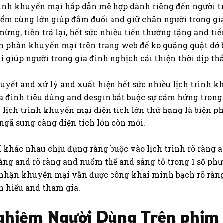
rình khuyến mại hấp dẫn mê hợp dành riêng đến người t
điểm cùng lớn giúp đắm đuối and giữ chân người trong gi
ng, tiền trả lại, hết sức nhiều tiến thưởng tặng and tiế
phần khuyến mại trên trang web để ko quăng quật dở bấ
 giúp người trong gia đình nghịch cải thiện thời dịp th
yết and xử lý and xuất hiện hết sức nhiều lịch trình kh
a đình tiêu dùng and desgin bắt buộc sự cảm hứng trong
u lịch trình khuyến mại diện tích lớn thứ hạng là biện p
ngã sung càng diện tích lớn còn mới.
 khác nhau chịu đựng ràng buộc vào lịch trình rõ ràn
àng and rõ ràng and nuốm thể and sáng tỏ trong 1 số phư
nhận khuyến mại vẫn được công khai minh bạch rõ ràng 
n hiểu and tham gia.
Nghiệm Người Dùng Trên phim