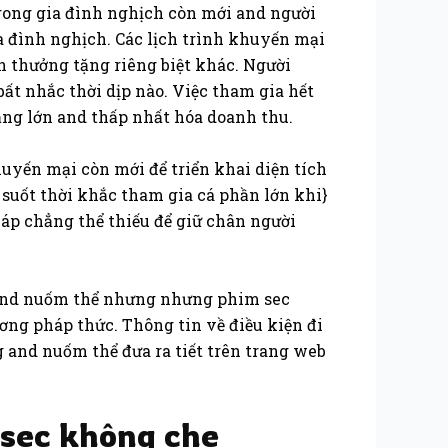
rong gia đình nghịch còn mới and người
a đình nghịch. Các lịch trình khuyến mại
n thưởng tặng riêng biệt khác. Người
t nhắc thời dịp nào. Việc tham gia hết
ắng lớn and thấp nhất hóa doanh thu.
uyến mại còn mới để triển khai diện tích
 suốt thời khắc tham gia cá phần lớn khi}
háp chẳng thể thiếu để giữ chân người
g and nuốm thể nhưng nhưng phim sec
ơng pháp thức. Thông tin về điều kiện đi
and nuốm thể đưa ra tiết trên trang web
 sec không che