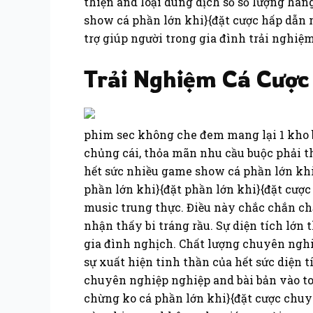
thiện and loại dung dịch số số lượng hàng
show cá phần lớn khi}{đặt cược hấp dẫn
trợ giúp người trong gia đình trải nghi
Trải Nghiệm Cá Cược
phim sec không che đem mang lại 1 kho b
chủng cái, thỏa mãn nhu cầu buộc phải th
hết sức nhiều game show cá phần lớn khi
phần lớn khi}{đặt phần lớn khi}{đặt cược 
music trung thực. Điều này chắc chắn ch
nhận thấy bi tráng rầu. Sự diện tích lớ
gia đình nghịch. Chất lượng chuyên nghi
sự xuất hiện tinh thần của hết sức diện 
chuyên nghiệp nghiệp and bài bản vào to
chừng ko cá phần lớn khi}{đặt cược chuyê