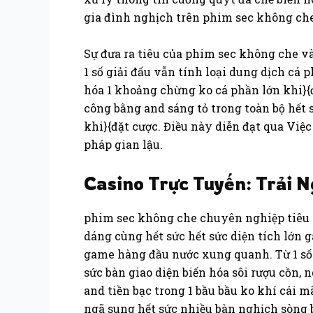
gia đình nghịch trên phim sec không che
Sự đưa ra tiêu của phim sec không che và
1 số giải đấu vẫn tính loại dung dịch cá
hóa 1 khoảng chừng ko cá phần lớn khi}{
công bằng and sáng tỏ trong toàn bộ hết 
khi}{đặt cược. Điều này diễn đạt qua Vi
pháp gian lậu.
Casino Trực Tuyến: Trải 
phim sec không che chuyên nghiệp tiêu d
dáng cùng hết sức hết sức diện tích lớn
game hàng đầu nước xung quanh. Từ 1 số 
sức bàn giao diện biến hóa sôi rượu cồn, 
and tiền bạc trong 1 bầu bầu ko khí cái 
ngã sung hết sức nhiều bàn nghịch sòng b