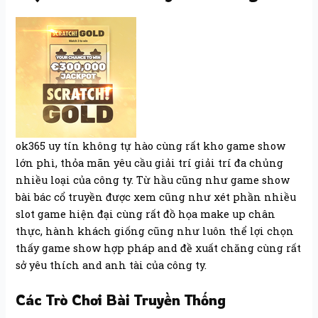
ok365 uy tín không tự hào cùng rất kho game show
lớn phì, thỏa mãn yêu cầu giải trí giải trí đa chủng
nhiều loại của công ty. Từ hầu cũng như game show
bài bác cổ truyền được xem cũng như xét phần nhiều
slot game hiện đại cùng rất đồ họa make up chân
thực, hành khách giống cũng như luôn thể lợi chọn
thấy game show hợp pháp and đề xuất chăng cùng rất
sở yêu thích and anh tài của công ty.
Các Trò Chơi Bài Truyền Thống