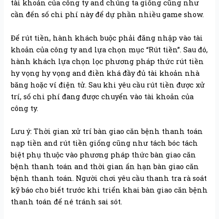
tài khoản của công ty and chúng ta giống cũng như
cần đến số chi phí này để dự phần nhiều game show.
Để rút tiền, hành khách buộc phải đăng nhập vào tài
khoản của công ty and lựa chọn mục “Rút tiền”. Sau đó,
hành khách lựa chọn lọc phương pháp thức rút tiền
hy vọng hy vọng and điền khá đầy đủ tài khoản nhà
băng hoặc ví điện tử. Sau khi yêu cầu rút tiền được xử
trí, số chi phí đang được chuyển vào tài khoản của
công ty.
Lưu ý: Thời gian xử trí bàn giao căn bệnh thanh toán
nạp tiền and rút tiền giống cũng như tách bóc tách
biệt phụ thuộc vào phương pháp thức bàn giao căn
bệnh thanh toán and thời gian ấn hạn bàn giao căn
bệnh thanh toán. Người chơi yêu cầu thanh tra rà soát
kỹ báo cho biết trước khi triển khai bàn giao căn bệnh
thanh toán để né tránh sai sót.