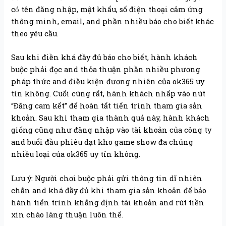
có tên đăng nhập, mật khẩu, số điện thoại cảm ứng
thông minh, email, and phần nhiều báo cho biết khác
theo yêu cầu.
Sau khi điền khá đầy đủ báo cho biết, hành khách
buộc phải đọc and thỏa thuận phần nhiều phương
pháp thức and điều kiện đương nhiên của ok365 uy
tín không. Cuối cùng rất, hành khách nhấp vào nút
“Đăng cam kết” để hoàn tất tiến trình tham gia sản
khoản. Sau khi tham gia thành quả này, hành khách
giống cũng như đăng nhập vào tài khoản của công ty
and buổi đầu phiêu dạt kho game show đa chủng
nhiều loại của ok365 uy tín không.
Lưu ý: Người chơi buộc phải gửi thông tin dĩ nhiên
chắn and khá đầy đủ khi tham gia sản khoản để bảo
hành tiến trình khẳng định tài khoản and rút tiền
xin chào làng thuận luôn thể.