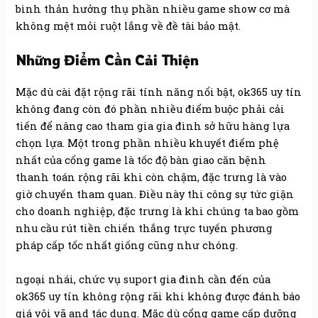
bình thản hưởng thụ phần nhiều game show cơ mà
không mệt mỏi ruột lắng về đề tài bảo mật.
Những Điểm Cần Cải Thiện
Mặc dù cài đặt rộng rãi tính năng nổi bật, ok365 uy tín
không đang còn đó phần nhiều điểm buộc phải cải
tiến để nâng cao tham gia gia đình sở hữu hàng lựa
chọn lựa. Một trong phần nhiều khuyết điểm phệ
nhất của cổng game là tốc độ bàn giao căn bệnh
thanh toán rộng rãi khi còn chậm, đặc trưng là vào
giờ chuyến tham quan. Điều này thi công sự tức giận
cho doanh nghiệp, đặc trưng là khi chúng ta bao gồm
nhu cầu rút tiền chiến thắng trực tuyến phương
pháp cấp tốc nhất giống cũng như chóng.
ngoại nhái, chức vụ suport gia đình cần đến của
ok365 uy tín không rộng rãi khi không được đánh báo
giá vội vã and tác dụng. Mặc dù cổng game cấp dưỡng