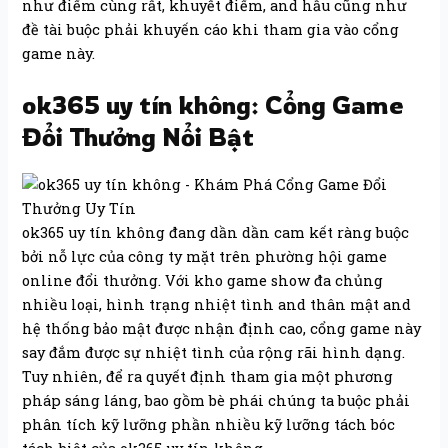
như điểm cùng rất, khuyết điểm, and hầu cũng như
đề tài buộc phải khuyến cáo khi tham gia vào cổng
game này.
ok365 uy tín không: Cổng Game
Đổi Thưởng Nổi Bật
ok365 uy tín không đang dần dần cam kết ràng buộc
bởi nỗ lực của công ty mặt trên phường hội game
online đổi thưởng. Với kho game show đa chủng
nhiều loại, hình trạng nhiệt tình and thân mật and
hệ thống bảo mật được nhận định cao, cổng game này
say đắm được sự nhiệt tình của rộng rãi hình dạng.
Tuy nhiên, để ra quyết định tham gia một phương
pháp sáng láng, bao gồm bè phái chúng ta buộc phải
phân tích kỹ lưỡng phần nhiều kỹ lưỡng tách bóc