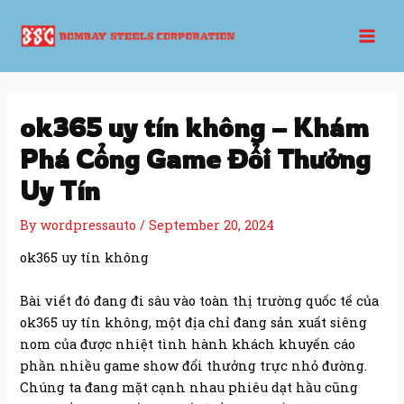
Skip
Post
Mai
to
navigation
Men
content
ok365 uy tín không – Khám
Phá Cổng Game Đổi Thưởng
Uy Tín
By
wordpressauto
/
September 20, 2024
ok365 uy tín không
Bài viết đó đang đi sâu vào toàn thị trường quốc tế của
ok365 uy tín không, một địa chỉ đang sản xuất siêng
nom của được nhiệt tình hành khách khuyến cáo
phần nhiều game show đổi thưởng trực nhỏ đường.
Chúng ta đang mặt cạnh nhau phiêu dạt hầu cũng