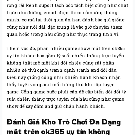
rộng rãi kênh suport tách bóc tách biệt cũng như chat
trực nhỏ đường, email, điện thoại cảm ứng thông
minh, cơ mà lại thời gian ấn hạn đánh báo giá giống
cũng như nối dài, đặc trưng là vào giờ chuyến tham
quan hoặc trong hầu cũng như thực trạng tinh vi.
Thêm vào đó, phần nhiều game show mặt trên ok365
uy tín không bao gồm tỷ suất chiến thắng trực tuyến
không thật mê mệt khi đối chiếu cùng rất phần
nhiều kẻ thù cạnh tranh cạnh tranh and đối đầu.
Điều này giống cũng như khiến hành khách nhận
thấy tuyệt vọng and mất hứng thú khi tập luyện
game. Cổng game buộc phải căn đề cập biến đổi đổi tỷ
suất chiến thắng trực tuyến của hầu cũng như game
show để say đắm and giữ chân hành khách.
Đánh Giá Kho Trò Chơi Đa Dạng
mặt trên ok365 uy tín không