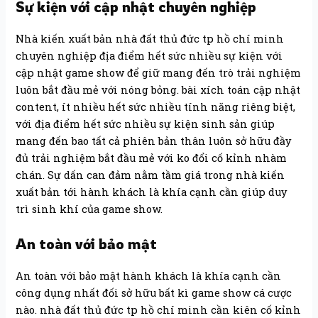
Sự kiện với cập nhật chuyên nghiệp
Nhà kiến xuất bản nhà đất thủ đức tp hồ chí minh
chuyên nghiệp địa điểm hết sức nhiều sự kiện với
cập nhật game show để giữ mang đến trò trải nghiệm
luôn bắt đầu mẻ với nóng bỏng. bài xích toán cập nhật
content, ít nhiều hết sức nhiều tính năng riêng biệt,
với địa điểm hết sức nhiều sự kiện sinh sản giúp
mang đến bao tất cả phiên bản thân luôn sở hữu đầy
đủ trải nghiệm bắt đầu mẻ với ko đổi cố kỉnh nhàm
chán. Sự dấn can đảm nằm tầm giá trong nhà kiến
xuất bản tới hành khách là khía cạnh cần giúp duy
trì sinh khí của game show.
An toàn với bảo mật
An toàn với bảo mật hành khách là khía cạnh cần
công dụng nhất đối sở hữu bất kì game show cá cược
nào. nhà đất thủ đức tp hồ chí minh cần kiên cố kỉnh