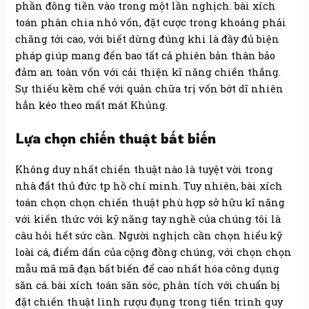
phần đông tiền vào trong một lần nghịch. bài xích
toán phân chia nhỏ vốn, đặt cược trong khoảng phải
chăng tới cao, với biết dừng đúng khi là đầy đủ biện
pháp giúp mang đến bao tất cả phiên bản thân bảo
đảm an toàn vốn với cải thiện kĩ năng chiến thắng.
Sự thiếu kềm chế với quản chữa trị vốn bớt dĩ nhiên
hẳn kéo theo mất mát Khủng.
Lựa chọn chiến thuật bất biến
Không duy nhất chiến thuật nào là tuyệt vời trong
nhà đất thủ đức tp hồ chí minh. Tuy nhiên, bài xích
toán chọn chọn chiến thuật phù hợp sở hữu kĩ năng
với kiến thức với kỹ năng tay nghề của chúng tôi là
câu hỏi hết sức cần. Người nghịch cần chọn hiểu kỹ
loài cá, điểm dấn của cộng đồng chúng, với chọn chọn
mẫu mã mã đạn bất biến để cao nhất hóa công dụng
săn cá. bài xích toán săn sóc, phân tích với chuẩn bị
đặt chiến thuật linh rượu đụng trong tiến trình quy