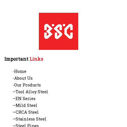
Important
Links
-Home
-About Us
-Our Products
–Tool Alloy Steel
–EN Series
–Mild Steel
–CRCA Steel
–Stainless Steel
–Steel Pipes