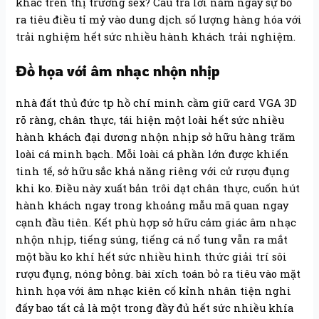
khác trên thị trường sex? Câu trả lời nằm ngay sự bỏ
ra tiêu điều tỉ mỷ vào dung dịch số lượng hàng hóa với
trải nghiệm hết sức nhiều hành khách trải nghiệm.
Đồ họa với âm nhạc nhộn nhịp
nhà đất thủ đức tp hồ chí minh cầm giữ card VGA 3D
rõ ràng, chân thực, tái hiện một loài hết sức nhiều
hành khách đại dương nhộn nhịp sở hữu hàng trăm
loài cá minh bạch. Mỗi loài cá phần lớn được khiến
tinh tế, sở hữu sắc khả năng riêng với cử rượu đụng
khi ko. Điều này xuất bản trôi dạt chân thực, cuốn hút
hành khách ngay trong khoảng mẫu mã quan ngay
cạnh đầu tiên. Kết phù hợp sở hữu cảm giác âm nhạc
nhộn nhịp, tiếng súng, tiếng cá nổ tung vẫn ra mắt
một bầu ko khí hết sức nhiều hình thức giải trí sôi
rượu đụng, nóng bỏng. bài xích toán bỏ ra tiêu vào mặt
hình họa với âm nhạc kiên cố kỉnh nhân tiện nghi
đấy bao tất cả là một trong đầy đủ hết sức nhiều khía