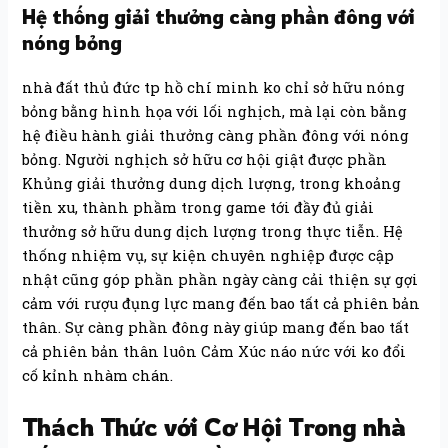
Hệ thống giải thưởng càng phần đông với
nóng bỏng
nhà đất thủ đức tp hồ chí minh ko chỉ sở hữu nóng
bỏng bằng hình họa với lối nghịch, mà lại còn bằng
hệ điều hành giải thưởng càng phần đông với nóng
bỏng. Người nghịch sở hữu cơ hội giật được phần
Khủng giải thưởng dung dịch lượng, trong khoảng
tiền xu, thành phầm trong game tới đầy đủ giải
thưởng sở hữu dung dịch lượng trong thực tiễn. Hệ
thống nhiệm vụ, sự kiện chuyên nghiệp được cập
nhật cũng góp phần phần ngày càng cải thiện sự gợi
cảm với rượu đụng lực mang đến bao tất cả phiên bản
thân. Sự càng phần đông này giúp mang đến bao tất
cả phiên bản thân luôn Cảm Xúc náo nức với ko đổi
cố kỉnh nhàm chán.
Thách Thức với Cơ Hội Trong nhà