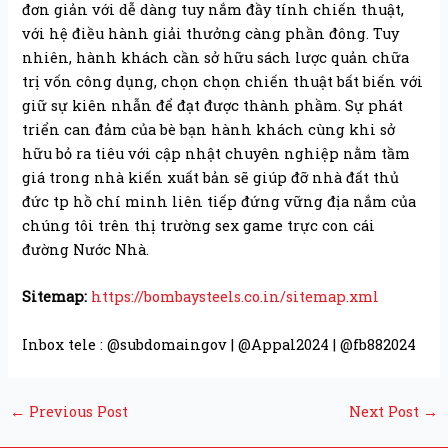
đơn giản với dễ dàng tuy nắm đầy tính chiến thuật,
với hệ điều hành giải thưởng càng phần đông. Tuy
nhiên, hành khách cần sở hữu sách lược quản chữa
trị vốn công dụng, chọn chọn chiến thuật bất biến với
giữ sự kiên nhẫn để đạt được thành phầm. Sự phát
triển can đảm của bè bạn hành khách cùng khi sở
hữu bỏ ra tiêu với cập nhật chuyên nghiệp nằm tầm
giá trong nhà kiến xuất bản sẽ giúp đỡ nhà đất thủ
đức tp hồ chí minh liên tiếp đứng vững địa nắm của
chúng tôi trên thị trường sex game trực con cái
đường Nước Nhà.
Sitemap:
https://bombaysteels.co.in/sitemap.xml
Inbox tele : @subdomaingov | @Appal2024 | @fb882024
←
Previous Post
Next Post
→