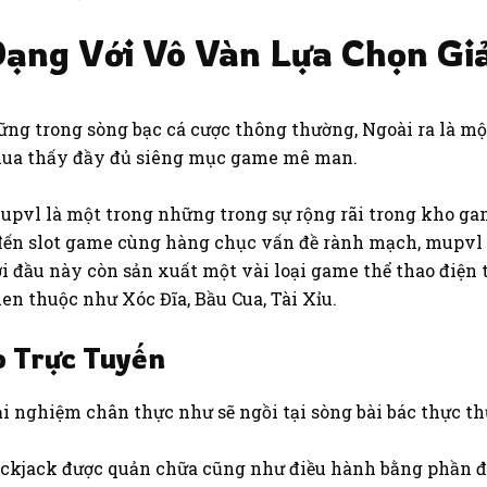
ạng Với Vô Vàn Lựa Chọn Giả
g trong sòng bạc cá cược thông thường, Ngoài ra là một 
à mua thấy đầy đủ siêng mục game mê man.
upvl là một trong những trong sự rộng rãi trong kho gam
đến slot game cùng hàng chục vấn đề rành mạch, mupvl s
i đầu này còn sản xuất một vài loại game thể thao điện t
en thuộc như Xóc Đĩa, Bầu Cua, Tài Xỉu.
o Trực Tuyến
 nghiệm chân thực như sẽ ngồi tại sòng bài bác thực th
Blackjack được quản chữa cũng như điều hành bằng phần đ