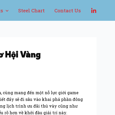
ts
Steel Chart
Contact Us
ơ Hội Vàng
à, cùng mang đến một nỗ lực giới game
ết đấy sẽ đi sâu vào khai phá phần đông
ng lịch trình ưu đãi thú vày cũng như
 rõ hơn về khởi đầu giải trí này.