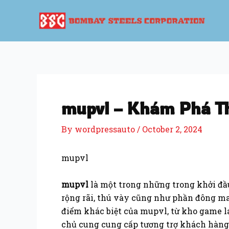
Skip
Post
to
navigation
content
mupvl – Khám Phá Thế
By
wordpressauto
/
October 2, 2024
mupvl
mupvl
là một trong những trong khởi đầu
rộng rãi, thú vày cũng như phần đông ma
điểm khác biệt của mupvl, từ kho game l
chủ cung cung cấp tương trợ khách hàng m