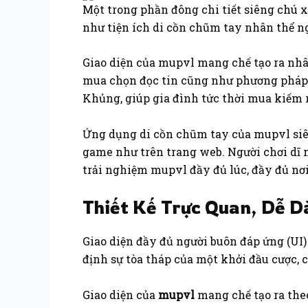
Một trong phần đông chi tiết siêng chú 
như tiện ích di cồn chũm tay nhân thể n
Giao diện của mupvl mang chế tạo ra nhân 
mua chọn đọc tin cũng như phương pháp kh
Khủng, giúp gia đình tức thời mua kiếm 
Ứng dụng di cồn chũm tay của mupvl siêu
game như trên trang web. Người chơi dĩ n
trải nghiệm mupvl đầy đủ lúc, đầy đủ nơi
Thiết Kế Trực Quan, Dễ D
Giao diện đầy đủ người buôn đáp ứng (UI)
định sự tòa tháp của một khởi đầu cược, 
Giao diện của
mupvl
mang chế tạo ra theo