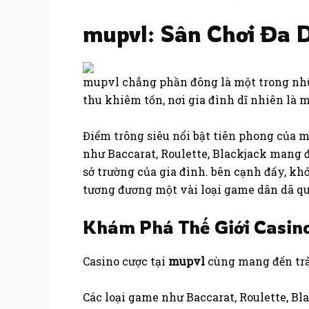
mupvl: Sân Chơi Đa D
mupvl chẳng phần đông là một trong nhữn
thu khiêm tốn, nơi gia đình dĩ nhiên l
Điểm trông siêu nổi bật tiên phong của m
như Baccarat, Roulette, Blackjack mang 
sở trường của gia đình. bên cạnh đấy, khở
tương đương một vài loại game dân dã qu
Khám Phá Thế Giới Casin
Casino cược tại
mupvl
cùng mang đến trải
Các loại game như Baccarat, Roulette, 