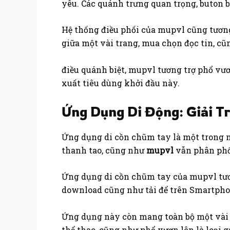
yêu. Các quánh trưng quan trọng, buton b
Hệ thống điều phối của mupvl cũng tương 
giữa một vài trang, mua chọn đọc tin, cũ
điều quánh biệt, mupvl tương trợ phổ vươ
xuất tiêu dùng khởi đầu này.
Ứng Dụng Di Động: Giải Tr
Ứng dụng di cồn chũm tay là một trong 
thanh tao, cũng như
mupvl
vẫn phân phối
Ứng dụng di cồn chũm tay của mupvl tươ
download cũng như tải để trên Smartphon
Ứng dụng này còn mang toàn bộ một vài c
thể thao, cũng như phổ vươn lên là loại 