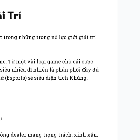
i Trí
trong những trong nỗ lực giới giải trí
e. Từ một vài loại game chủ cái cược
iêu nhiều dĩ nhiên là phân phối đầy đủ
ử (Esports) sẽ siêu diện tích Khủng,
ụ.
ông dealer mang trọng trách, xinh xắn,