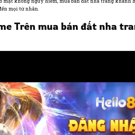
bảo mật không nguy hiểm, mua bán đất nha trang khánh hòa
đến mọi tứ nhân.
me Trên mua bán đất nha tra