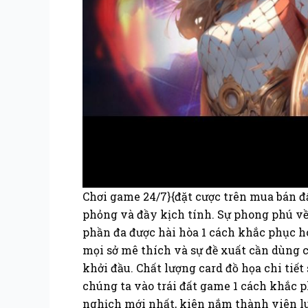
Chơi game 24/7}{đặt cược trên mua bán đất
phỏng và đầy kịch tính. Sự phong phú về đ
phần đa được hài hòa 1 cách khắc phục ho
mọi sở mê thích và sự đề xuất cần dùng
khởi đầu. Chất lượng card đồ họa chi tiết
chúng ta vào trái đất game 1 cách khắc 
nghịch mới nhất, kiên nắm thành viên l