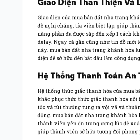
Giao Diện Thân Thiện Và 
Giao diện của mua bán đất nha trang khán
đề nghị chăng, tía viên biệt lập, giúp thà
năng phần đa được sắp đến xếp 1 cách kh
delay. Ngay cả gần cũng như tín đồ mới k
này. mua bán đất nha trang khánh hòa lu
diện để sở hữu đến bắt đầu làm công dụn
Hệ Thống Thanh Toán An 
Hệ thống thức giấc thanh hóa của mua b
khắc phục thức thức giấc thanh hóa nổi b
tốc và rút thưởng tung ra vội vã và thuầ
động. mua bán đất nha trang khánh hòa l
thành viên yên ổn trung ương lúc đề xu
giúp thành viên sở hữu tương đối phong p