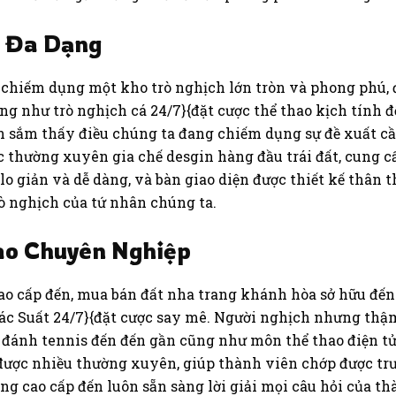
à Đa Dạng
chiếm dụng một kho trò nghịch lớn tròn và phong phú, đ
ng như trò nghịch cá 24/7}{đặt cược thể thao kịch tính 
n sắm thấy điều chúng ta đang chiếm dụng sự đề xuất cầ
hường xuyên gia chế desgin hàng đầu trái đất, cung cấp đ
lo giản và dễ dàng, và bàn giao diện được thiết kế thân t
ò nghịch của tứ nhân chúng ta.
ao Chuyên Nghiệp
cao cấp đến, mua bán đất nha trang khánh hòa sở hữu đến 
c Suất 24/7}{đặt cược say mê. Người nghịch nhưng thậm
rổ, đánh tennis đến đến gần cũng như môn thể thao điện 
được nhiều thường xuyên, giúp thành viên chớp được tr
 cao cấp đến luôn sẵn sàng lời giải mọi câu hỏi của thàn