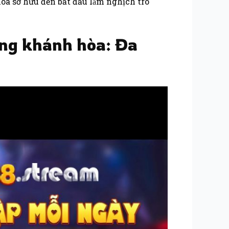
 sở hữu đến bắt đầu làm nghịch trò
ng khánh hòa: Đa