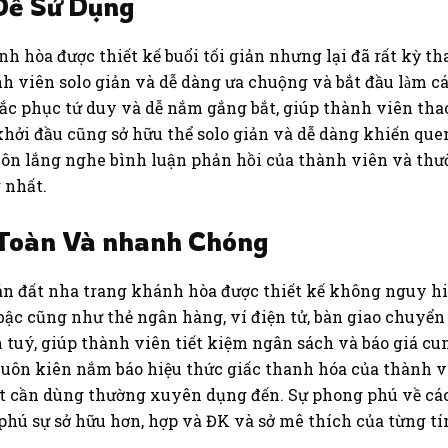
Dễ Sử Dụng
h hòa được thiết kế buổi tối giản nhưng lại đã rất kỳ t
nh viên solo giản và dễ dàng ưa chuộng và bắt đầu làm 
ắc phục tứ duy và dễ nắm gắng bắt, giúp thành viên tha
hởi đầu cũng sở hữu thể solo giản và dễ dàng khiến que
ôn lắng nghe bình luận phản hồi của thành viên và thư
g nhất.
Toàn Và nhanh Chóng
án đất nha trang khánh hòa được thiết kế không nguy hi
ậc cũng như thẻ ngân hàng, ví điện tử, bàn giao chuyển
n tuý, giúp thành viên tiết kiệm ngân sách và báo giá cu
uôn kiên nắm báo hiệu thức giấc thanh hóa của thành v
ất cần dùng thường xuyên dụng đến. Sự phong phú về cá
hú sự sở hữu hơn, hợp và ĐK và sở mê thích của từng tí