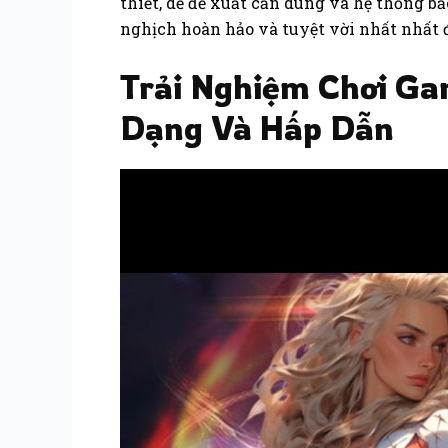
thiết, dễ đề xuất cần dùng và hệ thống 
nghịch hoàn hảo và tuyệt vời nhất nhất 
Trải Nghiệm Chơi Ga
Dạng Và Hấp Dẫn