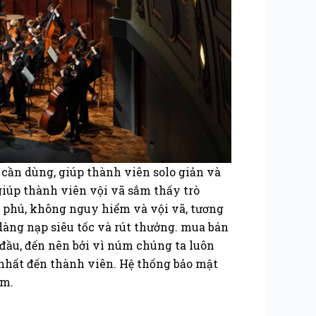
cần dùng, giúp thành viên solo giản và
giúp thành viên vội vã sắm thấy trò
 phú, không nguy hiểm và vội vã, tương
dàng nạp siêu tốc và rút thưởng. mua bán
 đầu, đến nên bởi vì núm chúng ta luôn
 nhất đến thành viên. Hệ thống bảo mật
ểm.