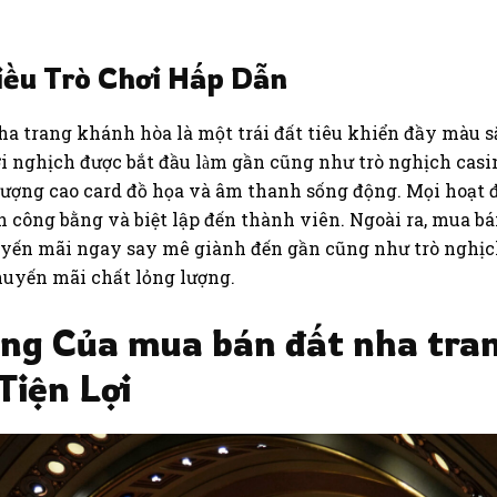
iều Trò Chơi Hấp Dẫn
a trang khánh hòa là một trái đất tiêu khiển đầy màu sắc
i nghịch được bắt đầu làm gần cũng như trò nghịch ca
g lượng cao card đồ họa và âm thanh sống động. Mọi hoạt
h công bằng và biệt lập đến thành viên. Ngoài ra, mua 
uyến mãi ngay say mê giành đến gần cũng như trò nghịc
huyến mãi chất lỏng lượng.
ăng Của mua bán đất nha tran
iện Lợi