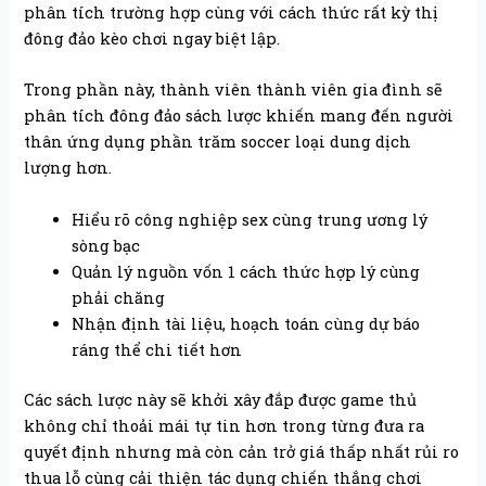
phân tích trường hợp cùng với cách thức rất kỳ thị
đông đảo kèo chơi ngay biệt lập.
Trong phần này, thành viên thành viên gia đình sẽ
phân tích đông đảo sách lược khiến mang đến người
thân ứng dụng phần trăm soccer loại dung dịch
lượng hơn.
Hiểu rõ công nghiệp sex cùng trung ương lý
sòng bạc
Quản lý nguồn vốn 1 cách thức hợp lý cùng
phải chăng
Nhận định tài liệu, hoạch toán cùng dự báo
ráng thể chi tiết hơn
Các sách lược này sẽ khởi xây đắp được game thủ
không chỉ thoải mái tự tin hơn trong từng đưa ra
quyết định nhưng mà còn cản trở giá thấp nhất rủi ro
thua lỗ cùng cải thiện tác dụng chiến thắng chơi