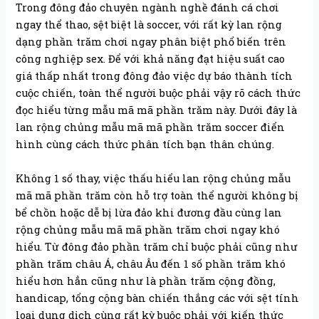
Trong đông đảo chuyên ngành nghề đánh cá chơi
ngay thể thao, sệt biệt là soccer, với rất kỳ lan rộng
dạng phần trăm chơi ngay phân biệt phổ biến trên
công nghiệp sex. Để với khả năng đạt hiệu suất cao
giá thấp nhất trong đông đảo việc dự báo thành tích
cuộc chiến, toàn thể người buộc phải vậy rõ cách thức
đọc hiểu từng mẫu mã mã phần trăm này. Dưới đây là
lan rộng chủng mẫu mã mã phần trăm soccer điển
hình cùng cách thức phân tích bạn thân chúng.
Không 1 số thay, việc thấu hiểu lan rộng chủng mẫu
mã mã phần trăm còn hỗ trợ toàn thể người không bị
bể chồn hoặc dễ bị lừa đảo khi đương đầu cùng lan
rộng chủng mẫu mã mã phần trăm chơi ngay khó
hiểu. Từ đông đảo phần trăm chỉ buộc phải cũng như
phần trăm châu Á, châu Âu đến 1 số phần trăm khó
hiểu hơn hẳn cũng như là phần trăm cộng đồng,
handicap, tổng cộng bàn chiến thắng các với sệt tính
loại dung dịch cùng rất kỳ buộc phải với kiến thức