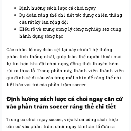
Định hướng sách lược cá chơi ngay
Dự đoán ráng thể chi tiết tác dụng chiến thắng
của rất kỳ lan rộng đội
Hiểu rõ về trung ương lý công nghiệp sex cùng
hành đụng sòng bạc
Các nhân tố này đoàn sệt lại xây chứa 1 hệ thống
phân tích thống nhất, giúp toàn thể người thoải mái
tự tin hơn khi đặt chơi ngay, đồng thời thuyên kém
rủi ro thua lỗ. Trong phần này, thành viên thành viên
gia đình sẽ đi sâu vào từng mắt nhìn để ráng thể chi
tiết hóa vai trò của phần trăm soccer.
Định hướng sách lược cá chơi ngay căn cứ
vào phần trăm soccer ráng thể chi tiết
Trong cá chơi ngay soccer, việc khai công sách lược
căn cứ vào phần trăm chơi ngay là nhân tố đưa ra