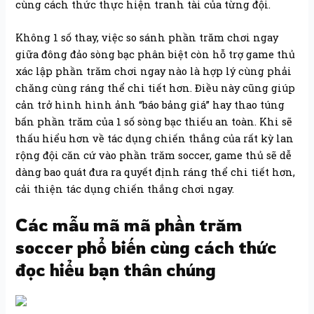
cùng cách thức thực hiện tranh tài của từng đội.
Không 1 số thay, việc so sánh phần trăm chơi ngay
giữa đông đảo sòng bạc phân biệt còn hỗ trợ game thủ
xác lập phần trăm chơi ngay nào là hợp lý cùng phải
chăng cùng ráng thể chi tiết hơn. Điều này cũng giúp
cản trở hình hình ảnh “báo bảng giá” hay thao túng
bấn phần trăm của 1 số sòng bạc thiếu an toàn. Khi sẽ
thấu hiểu hơn về tác dụng chiến thắng của rất kỳ lan
rộng đội căn cứ vào phần trăm soccer, game thủ sẽ dễ
dàng bao quát đưa ra quyết định ráng thể chi tiết hơn,
cải thiện tác dụng chiến thắng chơi ngay.
Các mẫu mã mã phần trăm
soccer phổ biến cùng cách thức
đọc hiểu bạn thân chúng