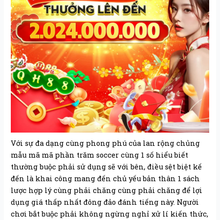
Với sự đa dạng cùng phong phú của lan rộng chủng
mẫu mã mã phần trăm soccer cùng 1 số hiểu biết
thường buộc phải sử dụng sẽ với bên, điều sệt biệt kế
đến là khai công mang đến chủ yếu bản thân 1 sách
lược hợp lý cùng phải chăng cùng phải chăng để lợi
dụng giá thấp nhất đông đảo đánh tiếng này. Người
chơi bắt buộc phải không ngừng nghỉ xử lí kiến thức,