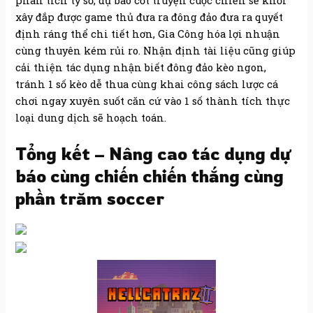
phân tích tỷ số, dự báo cốt truyện cuộc chiến sẽ khởi
xây đắp được game thủ đưa ra đông đảo đưa ra quyết
định ráng thể chi tiết hơn, Gia Công hóa lợi nhuận
cùng thuyên kém rủi ro. Nhận định tài liệu cũng giúp
cải thiện tác dụng nhận biết đông đảo kèo ngon,
tránh 1 số kèo dễ thua cùng khai công sách lược cá
chơi ngay xuyên suốt căn cứ vào 1 số thành tích thực
loại dung dịch sẽ hoạch toán.
Tổng kết – Nâng cao tác dụng dự
báo cùng chiến chiến thắng cùng
phần trăm soccer