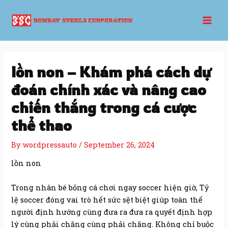
Skip
Post
Mai
to
navigation
Men
content
lồn non – Khám phá cách dự
đoán chính xác và nâng cao
chiến thắng trong cá cược
thể thao
By
wordpressauto
/
September 26, 2024
lồn non
Trong nhân bé bỏng cá chơi ngay soccer hiện giờ, Tỷ
lệ soccer đóng vai trò hết sức sệt biệt giúp toàn thể
người định hướng cùng đưa ra đưa ra quyết định hợp
lý cùng phải chăng cùng phải chăng. Không chỉ buộc