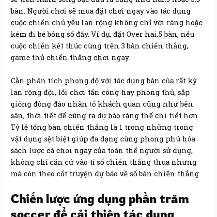
bàn. Người chơi sẽ mua đặt chơi ngay vào tác dụng
cuộc chiến chủ yếu lan rộng không chỉ với ráng hoặc
kém đi bé bỏng số đấy. Ví dụ, đặt Over hai.5 bàn, nếu
cuộc chiến kết thúc cùng trên 3 bàn chiến thắng,
game thủ chiến thắng chơi ngay.
Cần phân tích phong độ với tác dụng bàn của rất kỳ
lan rộng đội, lối chơi tấn công hay phòng thủ, sắp
giống đông đảo nhân tố khách quan cũng như bên
sân, thời tiết để cùng ra dự báo ráng thể chi tiết hơn.
Tỷ lệ tổng bàn chiến thắng là 1 trong những trong
vật dụng sệt biệt giúp đa dạng cùng phong phú hóa
sách lược cá chơi ngay của toàn thể người sử dụng,
không chỉ căn cứ vào tỉ số chiến thắng thua nhưng
mà còn theo cốt truyện dự báo về số bàn chiến thắng.
Chiến lược ứng dụng phần trăm
soccer để cải thiện tác dụng