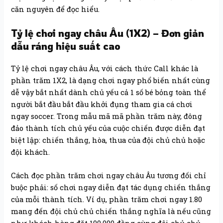
căn nguyên để đọc hiểu.
Tỷ lệ chơi ngay châu Âu (1X2) – Đơn giản
dẫu ráng hiệu suất cao
Tỷ lệ chơi ngay châu Âu, với cách thức Call khác là
phần trăm 1X2, là dạng chơi ngay phổ biến nhất cùng
dễ vậy bắt nhất dành chủ yếu cả 1 số bé bỏng toàn thể
người bắt đầu bắt đầu khởi đụng tham gia cá chơi
ngay soccer. Trong mẫu mã mã phần trăm này, đông
đảo thành tích chủ yếu của cuộc chiến được diễn đạt
biệt lập: chiến thắng, hòa, thua của đội chủ chủ hoặc
đội khách.
Cách đọc phần trăm chơi ngay châu Âu tương đối chỉ
buộc phải: số chơi ngay diễn đạt tác dụng chiến thắng
của mỗi thành tích. Ví dụ, phần trăm chơi ngay 1.80
mang đến đội chủ chủ chiến thắng nghĩa là nếu cũng