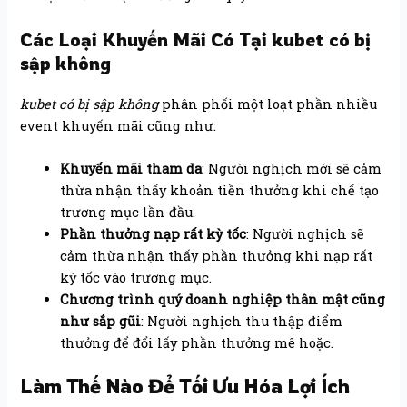
Các Loại Khuyến Mãi Có Tại kubet có bị
sập không
kubet có bị sập không
phân phối một loạt phần nhiều
event khuyến mãi cũng như:
Khuyến mãi tham da
: Người nghịch mới sẽ cảm
thừa nhận thấy khoản tiền thưởng khi chế tạo
trương mục lần đầu.
Phần thưởng nạp rất kỳ tốc
: Người nghịch sẽ
cảm thừa nhận thấy phần thưởng khi nạp rất
kỳ tốc vào trương mục.
Chương trình quý doanh nghiệp thân mật cũng
như sắp gũi
: Người nghịch thu thập điểm
thưởng để đổi lấy phần thưởng mê hoặc.
Làm Thế Nào Để Tối Ưu Hóa Lợi Ích