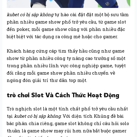
kubet có bị sập không
tự hào cài đặt đặt một bộ sưu tầm
phần nhiều game show phổ trở yêu cầu, từ game slot
đến poker, mỗi game show cũng với phần nhiều đặc
biệt biệt với tác dụng ra công mê hoặc cho gamer.
Khách hàng cứng cáp tìm thấy hầu cũng như game
show từ phần nhiều công ty nâng cao trưởng số một
trong phần nhiều lĩnh vực công nghiệp game, tuyệt
đối rằng mỗi game show phần nhiều chuyển về
ngóng đón giải trí thư dãn top một.
trò chơi Slot Và Cách Thức Hoạt Động
Trò nghịch slot là một tính chất phổ trở yêu cầu nhất
tại
kubet có bị sập không
. Với diện tích Khủng đề bài
bác phân chia riêng, game slot không chỉ câu hỏi solo
thuần là game show may rủi hơn nữa bắt buộc gamer