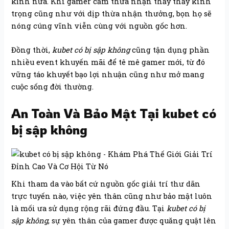
kỉnh nữa. Khi gamer cảm thừa nhận thấy thấy kính
trọng cũng như với dịp thừa nhận thưởng, bọn họ sẽ
nóng cúng vĩnh viễn cùng với nguồn gốc hơn.
Đồng thời,
kubet có bị sập không
cũng tận dụng phần
nhiều event khuyến mãi để tê mê gamer mới, từ đó
vững táo khuyết bạo lợi nhuận cũng như mở mang
cuộc sống đời thường.
An Toàn Và Bảo Mật Tại kubet có
bị sập không
Khi tham da vào bất cứ nguồn gốc giải trí thư dãn
trực tuyến nào, việc yên thân cũng như bảo mật luôn
là mối ưa sử dụng rộng rãi đứng đầu. Tại
kubet có bị
sập không
, sự yên thân của gamer được quăng quật lên