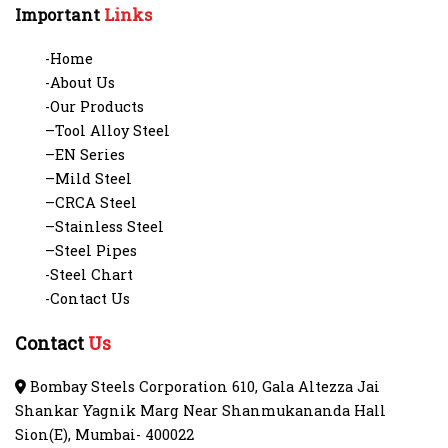
Important
Links
-Home
-About Us
-Our Products
–Tool Alloy Steel
–EN Series
–Mild Steel
–CRCA Steel
–Stainless Steel
–Steel Pipes
-Steel Chart
-Contact Us
Contact
Us
Bombay Steels Corporation 610, Gala Altezza Jai
Shankar Yagnik Marg Near Shanmukananda Hall
Sion(E), Mumbai- 400022