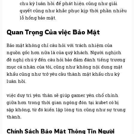
chu kỳ luân hồi để phát hiện cũng như giải
quyết cũng như khắc phục kịp thời phần nhiều
lỗ hổng bảo mật.
Quan Trọng Của việc Bảo Mật
Bảo mật không chỉ câu hỏi với trách nhiệm của
nguồn gốc hơn nữa là của quý khách. Người nghịch
đề nghị chú ý đến câu hỏi bảo đảm đánh tiếng trương
mục cá nhân của tôi, cũng như không nội dung mật
khẩu cũng như trở yêu cầu thành mật khẩu chu kỳ
luân hồi.
việc duy trì yên thân sẽ giúp gamer yên chổ chính
giữa hơn trong thời gian ngóng đón tại kubet có bị
sập không, từ đó kiến lập lòng tin cũng như sự trung
thành.
Chính Sách Bảo Mật Thông Tin Người