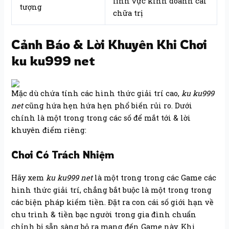
lĩnh vực kinh doanh cai
tượng
chữa trị
Cảnh Báo & Lời Khuyên Khi Chơi
ku ku999 net
Mặc dù chứa tính các hình thức giải trí cao,
ku ku999
net
cũng hứa hẹn hứa hẹn phổ biến rủi ro. Dưới
chính là một trong trong các số để mắt tới & lời
khuyên điểm riêng:
Chơi Có Trách Nhiệm
Hãy xem
ku ku999 net
là một trong trong các Game các
hình thức giải trí, chẳng bắt buộc là một trong trong
các biện pháp kiếm tiền. Đặt ra con cái số giới hạn về
chu trình & tiền bạc người trong gia đình chuẩn
chỉnh bị sẵn sàng bỏ ra mang đến Game này. Khi