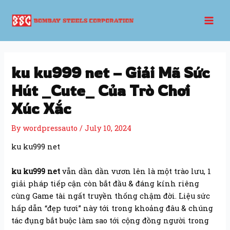
Skip
Post
Mai
to
navigation
Men
content
ku ku999 net – Giải Mã Sức
Hút _Cute_ Của Trò Chơi
Xúc Xắc
By
wordpressauto
/
July 10, 2024
ku ku999 net
ku ku999 net
vẫn dần dần vươn lên là một trào lưu, 1
giải pháp tiếp cận còn bắt đầu & đáng kính riêng
cùng Game tài ngất truyền thống chậm đời. Liệu sức
hấp dẫn “đẹp tươi” này tới trong khoảng đâu & chúng
tác đụng bắt buộc làm sao tới cộng đồng người trong