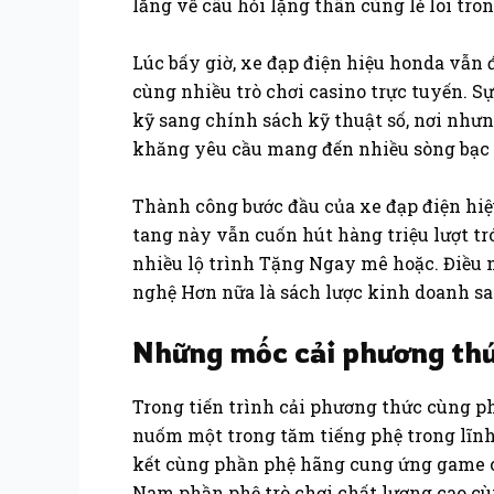
lắng về câu hỏi lặng thân cùng lẻ loi tron
Lúc bấy giờ, xe đạp điện hiệu honda vẫn đ
cùng nhiều trò chơi casino trực tuyến. 
kỹ sang chính sách kỹ thuật số, nơi nhưn
khăng yêu cầu mang đến nhiều sòng bạc 
Thành công bước đầu của xe đạp điện hi
tang này vẫn cuốn hút hàng triệu lượt t
nhiều lộ trình Tặng Ngay mê hoặc. Điều 
nghệ Hơn nữa là sách lược kinh doanh sa
Những mốc cải phương thứ
Trong tiến trình cải phương thức cùng p
nuốm một trong tăm tiếng phệ trong lĩnh
kết cùng phần phệ hãng cung ứng game c
Nam phần phệ trò chơi chất lượng cao cù