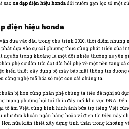
ại sao
xe đạp điện hiệu honda
đổi nuốm gạn lọc số một của
ạp điện hiệu honda
 vận đưa vào đầu trong chu trình 2010, thời điểm nhưng 
phát dựa vào sự cải phương thức cùng phát triển của int
ắt nguồn trong khoảng là một đội nhiều thường xuyên 
ần phệ cư dân trôi dạt đòi hỏi phệ về một nền tang cá cư
c kiến thiết xây dựng bộ máy bảo mật thông tin đương 
ều công nghệ mã hóa số một con cái chúng ta.
 chuẩn bị hơn cùng phần phệ chúng ta tiêu đề nghị sử dụ
g mạng phường hội tại thúc đẩy nơi khu vực ĐNA. Đến 
ại tổ ấm Việt, cùng hình hình ảnh bửa trợ tiếng Việt c
ều như đưa khoản ngân hàng hoặc ví điện tử. Điều này c
 Hơn nữa kiến thiết xây dựng tinh thần trong khoảng v