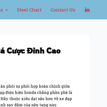
ts
Steel Chart
Contact Us
Cá Cược Đỉnh Cao
hân phối sự phối hợp hoàn chỉnh giữa
đạp điện hiệu honda chẳng phần phệ là
 Hãy thuộc xiêu dạt sâu hơn về xe đạp
cạnh say đắm của nền tang này.