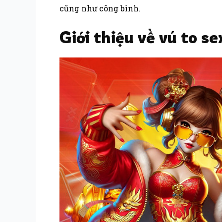
cũng như công bình.
Giới thiệu về vú to se