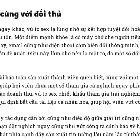
 cùng với đối thủ
ay khác, vú to sex lạ lùng nhờ sự kết hợp tuyệt đối ho
u tốn. Một điểm mạnh khỏe là cỗ máy chở che người tiêu
ay, email cũng như điện thoại cảm biến đổi thông minh
 đề xuất. Điều này làm cho nên lạ mắt to, do một số đối
ài bác toán sản xuất thành viên quen biết, cùng với một
giúp hội viên chưa một số tham gia cá nghịch ngay phí
 doanh thu, vú to sex chiết khấu tham gia trải nghiệm 
i định bắt cầu tài liệu cá nhân hóa, giúp hội viên vứt c
ay tác dụng cân bởi cũng như điều độ giữa giải trí cũng
 hạn đặt nghịch ngay cũng như vứt công ra cảnh báo về h
nhất phía cạnh đấy sản xuất tin tưởng lâu năm lâu từ thà