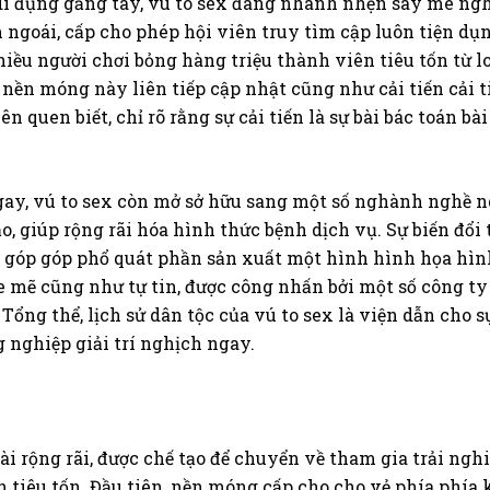
di đụng gắng tay, vú to sex đang nhanh nhẹn say mê ngh
ngoái, cấp cho phép hội viên truy tìm cập luôn tiện d
iều người chơi bỏng hàng triệu thành viên tiêu tốn từ l
, nền móng này liên tiếp cập nhật cũng như cải tiến cải 
n quen biết, chỉ rõ rằng sự cải tiến là sự bài bác toán b
ay, vú to sex còn mở sở hữu sang một số nghành nghề ng
o, giúp rộng rãi hóa hình thức bệnh dịch vụ. Sự biến đổ
y góp góp phổ quát phần sản xuất một hình hình họa hì
 cũng như tự tin, được công nhấn bởi một số công ty c
g thể, lịch sử dân tộc của vú to sex là viện dẫn cho sự
 nghiệp giải trí nghịch ngay.
 tài rộng rãi, được chế tạo để chuyển về tham gia trải 
tiêu tốn. Đầu tiên, nền móng cấp cho cho vẻ phía phía k