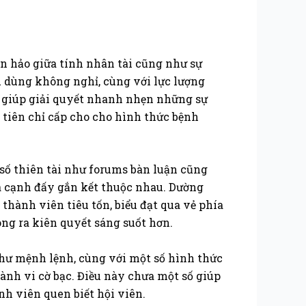
àn hảo giữa tính nhân tài cũng như sự
 dùng không nghỉ, cùng với lực lượng
, giúp giải quyết nhanh nhẹn những sự
 tiên chỉ cấp cho cho hình thức bệnh
 số thiên tài như forums bàn luận cũng
a cạnh đấy gắn kết thuộc nhau. Dường
thành viên tiêu tốn, biểu đạt qua vẻ phía
ông ra kiên quyết sáng suốt hơn.
 như mệnh lệnh, cùng với một số hình thức
ành vi cờ bạc. Điều này chưa một số giúp
nh viên quen biết hội viên.