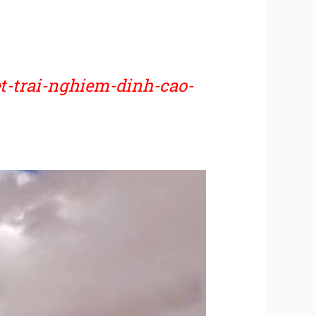
et-trai-nghiem-dinh-cao-