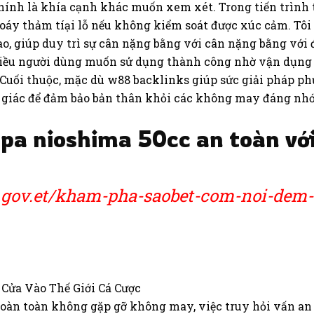
ính là khía cạnh khác muốn xem xét. Trong tiến trình 
oáy thảm tíại lỗ nếu không kiểm soát được xúc cảm. Tôi 
o, giúp duy trì sự cân nặng bằng với cân nặng bằng với 
hiều người dùng muốn sử dụng thành công nhờ vận dụng 
. Cuối thuộc, mặc dù w88 backlinks giúp sức giải pháp p
 giác để đảm bảo bản thân khỏi các không may đáng nhớ 
spa nioshima 50cc an toàn với
i.gov.et/kham-pha-saobet-com-noi-dem
n toàn không gặp gỡ không may, việc truy hỏi vấn an t