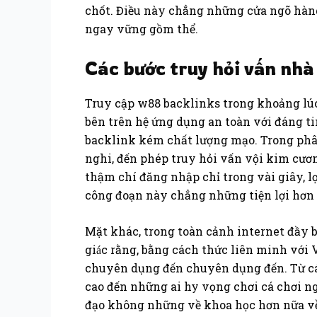
chốt. Điều này chẳng những cửa ngõ hàn
ngay vững gồm thể.
Các bước truy hỏi vấn nhà
Truy cập w88 backlinks trong khoảng lúc
bên trên hệ ứng dụng an toàn với đáng t
backlink kém chất lượng mạo. Trong phân
nghi, đến phép truy hỏi vấn vội kim cươ
thậm chí đăng nhập chỉ trong vài giây, lợ
công đoạn này chẳng những tiện lợi hơn
Mặt khác, trong toàn cảnh internet đầy 
giác rằng, bằng cách thức liên minh vớ
chuyên dụng đến chuyên dụng đến. Từ cá
cao đến những ai hy vọng chơi cá chơi n
đạo không những về khoa học hơn nữa về