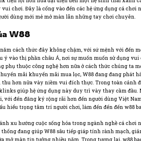
tiện lợi hơn nữa đại diện đến một hệ sinh thái xanh c
vui chơi. Đây là cổng vào đến các hệ ứng dụng cá chơi n
gười dùng mới mẻ mở màn lẫn những tay chơi chuyên.
của W88
năm cách thức đây không chậm, với sứ mệnh với đến mộ
 ý vào thị phần châu Á, nơi sự muốn muốn sử dụng vui c
g phụ thuộc công nghệ hơn nữa ở cách thức chúng ta mở
 khuyến mãi khuyến mãi mua lọc, W88 đang đang phát hà
h thu hơn nữa vày niềm vui đích thực. Trong toàn cảnh đ
cklinks giúp hệ ứng dụng này duy trì vày thay cầm đầu. M
với đến đăng ký rộng rãi hơn đến người dùng Việt Nam.
ấu hiểu trọng tâm trí người chơi, làm đến đến đến w88 
h xu hướng cuộc sống hóa trong ngành nghề cá chơi ng
 thống đang giúp W88 sâu tiếp giáp tính rành mạch, gi
 mở màn tin tưởng nhiều năm. Trong tương lai, w88 ba