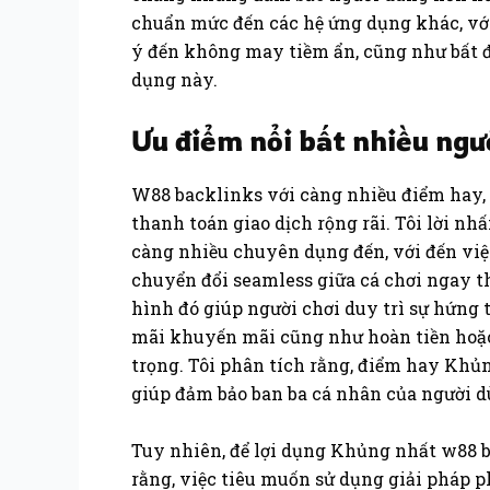
chuẩn mức đến các hệ ứng dụng khác, với 
ý đến không may tiềm ẩn, cũng như bất đ
dụng này.
Ưu điểm nổi bất nhiều ngư
W88 backlinks với càng nhiều điểm hay,
thanh toán giao dịch rộng rãi. Tôi lời n
càng nhiều chuyên dụng đến, với đến việ
chuyển đổi seamless giữa cá chơi ngay th
hình đó giúp người chơi duy trì sự hứn
mãi khuyến mãi cũng như hoàn tiền hoặ
trọng. Tôi phân tích rằng, điểm hay Khủn
giúp đảm bảo ban ba cá nhân của người d
Tuy nhiên, để lợi dụng Khủng nhất w88 b
rằng, việc tiêu muốn sử dụng giải pháp 