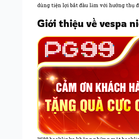
dùng tiện lợi bắt đầu làm với hưởng thụ
Giới thiệu về vespa 