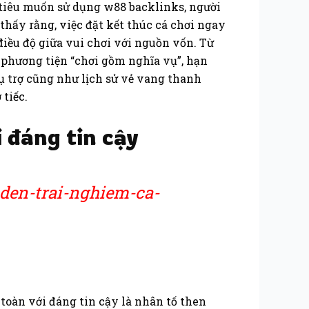
tiêu muốn sử dụng w88 backlinks, người
thấy rằng, việc đặt kết thúc cá chơi ngay
điều độ giữa vui chơi với nguồn vốn. Từ
phương tiện “chơi gồm nghĩa vụ”, hạn
hụ trợ cũng như lịch sử vẻ vang thanh
tiếc.
 đáng tin cậy
-den-trai-nghiem-ca-
oàn với đáng tin cậy là nhân tố then