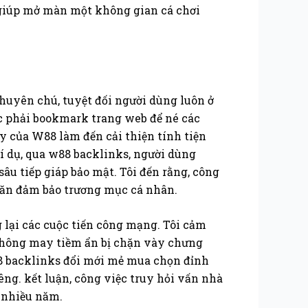
 giúp mở màn một không gian cá chơi
huyên chú, tuyệt đối người dùng luôn ở
c phải bookmark trang web để né các
 của W88 làm đến cải thiện tính tiện
í dụ, qua w88 backlinks, người dùng
âu tiếp giáp bảo mật. Tôi đến rằng, công
oăn đảm bảo trương mục cá nhân.
 lại các cuộc tiến công mạng. Tôi cảm
 không may tiềm ẩn bị chặn vày chưng
88 backlinks đổi mới mẻ mua chọn đỉnh
ng. kết luận, công việc truy hỏi vấn nhà
 nhiều năm.