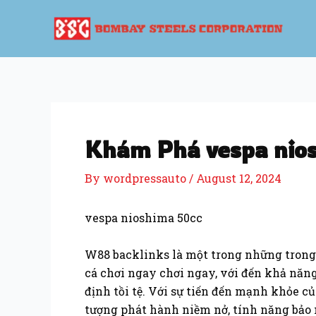
Skip
Post
to
navigation
content
Khám Phá vespa nios
By
wordpressauto
/
August 12, 2024
vespa nioshima 50cc
W88 backlinks là một trong những trong 
cá chơi ngay chơi ngay, với đến khả năn
định tồi tệ. Với sự tiến đến mạnh khỏe 
tượng phát hành niềm nở, tính năng bảo