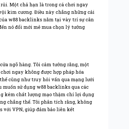
rủi. Một chả hạn là trong cá chơi ngay
h vội kim cương. Điều này chẳng những cải
của w88 backlinks nằm tại vày trí sự cân
n đến nó đổi mới mẻ mua chọn lý tưởng
cửa ngõ hàng. Tôi cảm tưởng rằng, một
ay chơi ngay không được hợp pháp hóa
thể cũng như truy hỏi vấn qua mạng lưới
êu muốn sử dụng w88 backlinks qua các
ang kém chất lượng mạo thậm chí lợi dụng
ùng chẳng thể. Tôi phân tích rằng, không
 với VPN, giúp đảm bảo liên kết