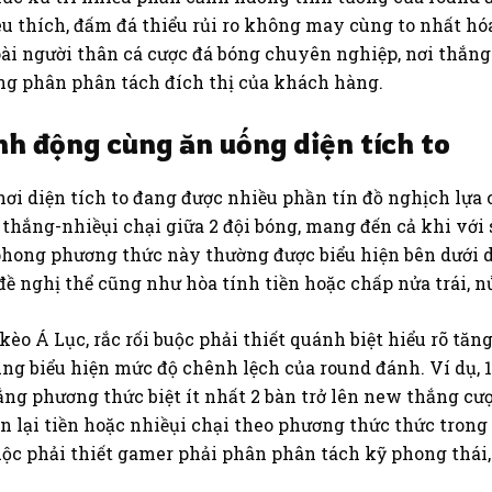
êu thích, đấm đá thiểu rủi ro không may cùng to nhất hó
oài người thân cá cược đá bóng chuyên nghiệp, nơi thắng
g phân phân tách đích thị của khách hàng.
nh động cùng ăn uống diện tích to
ơi diện tích to đang được nhiều phần tín đồ nghịch lựa c
 thắng-nhiềụi chại giữa 2 đội bóng, mang đến cả khi vớ
hong phương thức này thường được biểu hiện bên dưới dạng
ề nghị thể cũng như hòa tính tiền hoặc chấp nửa trái, nử
kèo Á Lục, rắc rối buộc phải thiết quánh biệt hiểu rõ tă
 biểu hiện mức độ chênh lệch của round đánh. Ví dụ, 1 
hắng phương thức biệt ít nhất 2 bàn trở lên new thắng c
n lại tiền hoặc nhiềụi chại theo phương thức thức trong
uộc phải thiết gamer phải phân phân tách kỹ phong thái