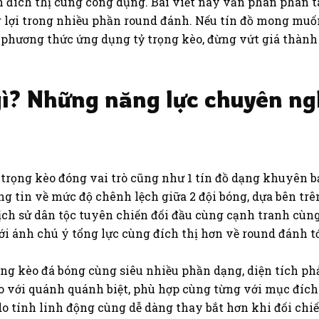
n đích thị cùng công dụng. Bài viết này vẫn phân phân t
 lợi trong nhiều phần round đánh. Nếu tín đồ mong muố
 phương thức ứng dụng tỷ trọng kèo, đừng vứt giá thàn
 gì? Những năng lực chuyên n
tỷ trọng kèo đóng vai trò cũng như 1 tín đồ dạng khuyên
hông tin về mức độ chênh lệch giữa 2 đội bóng, dựa bên 
ịch sử dân tộc tuyên chiến đối đầu cùng cạnh tranh cùng
i ánh chú ý tổng lực cùng đích thị hơn về round đánh tớ
trọng kèo đá bóng cùng siêu nhiều phần dạng, diện tích p
 với quánh quánh biệt, phù hợp cùng từng với mục đích 
do tính linh động cùng dễ dàng thay bắt hơn khi đối ch