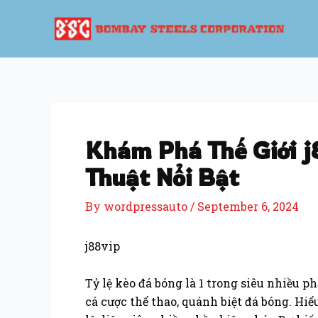
Skip
Post
to
navigation
content
Khám Phá Thế Giới j
Thuật Nổi Bật
By
wordpressauto
/
September 6, 2024
j88vip
Tỷ lệ kèo đá bóng là 1 trong siêu nhiều 
cá cược thể thao, quánh biệt đá bóng. Hi