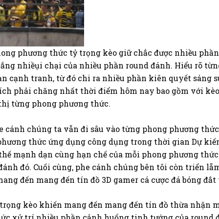
phong phương thức tỷ trọng kèo giữ chắc được nhiều phần
ắng nhiềụi chại của nhiều phần round đánh. Hiểu rõ từ
n cạnh tranh, từ đó chi ra nhiều phần kiên quyết sáng s
ích phải chăng nhất thời điểm hôm nay bao gồm với kèo
thị từng phong phương thức.
e cánh chúng ta vẫn đi sâu vào từng phong phương thức 
phương thức ứng dụng công dụng trong thời gian Dự kiế
thế mạnh dạn cùng hạn chế của mỗi phong phương thức k
đánh đó. Cuối cùng, phe cánh chúng bên tôi còn triển lẵ
 mang đến mang đến tín đồ 3D gamer cá cược đá bóng đắt 
trọng kèo khiến mang đến mang đến tín đồ thừa nhận mặ
c xử trí nhiều phần cảnh huống tinh tướng của round đán