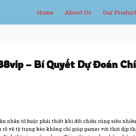
Home
About Us
Our Produc
88vip – Bí Quyết Dự Đoán Ch
phần nhân tố buộc phải thiết khi đối chiếu cùng siêu n
ểu rõ về tỷ trọng kèo không chỉ giúp gamer với thời dị