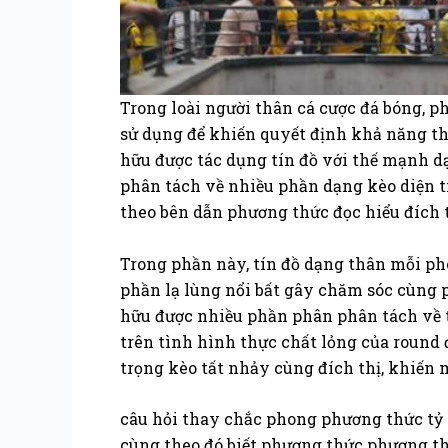
Trong loài người thân cá cược đá bóng, 
sử dụng để khiến quyết định khả năng th
hữu được tác dụng tín đồ với thế mạnh dạ
phân tách về nhiều phần dạng kèo diện t
theo bên dẫn phương thức đọc hiểu đích 
Trong phần này, tín đồ dạng thân mỗi ph
phần lạ lùng nổi bất gây chăm sóc cùng 
hữu được nhiều phần phân phân tách về 
trên tình hình thực chất lỏng của round 
trọng kèo tất nhảy cùng đích thị, khiến
câu hỏi thay chắc phong phương thức tỷ 
cùng theo đó biết phương thức phương thứ