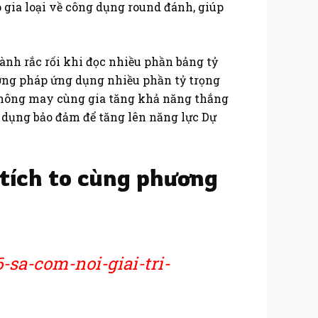
gia loại về công dụng round đánh, giúp
ành rắc rối khi đọc nhiều phần bảng tỷ
hương pháp ứng dụng nhiều phần tỷ trọng
 không may cùng gia tăng khả năng thắng
ng dụng bảo đảm để tăng lên năng lực Dự
tích to cùng phương
-sa-com-noi-giai-tri-