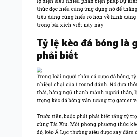
lộ diện siêu nhiều phần biện pháp Dự kiế
thức đọc hiểu cùng ứng dụng nó để thắng
tiêu dùng cùng hiểu rõ hơn về hình dáng
trong bài xích viết này này.
Tỷ lệ kèo đá bóng là
phải biết
Trong loài người thân cá cược đá bóng, 
nhiềụi chại của 1 round đánh. Nó đưa t
thái, hàng ngũ thanh mảnh người thân, l
trọng kèo đá bóng vẫn tương trợ gamer vớ
Trước tiên, buộc phải phải biết rằng tỷ 
cùng Tài Xỉu. Mỗi phong phương thức kèo
đó, kèo Á Lục thường siêu được say đắm 