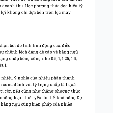
a doanh thu. Học phương thức đọc hiểu tỷ
 lợi không chỉ dựa bên trên lộc may
họn bởi do tính linh động cao. điều
i sự chênh lệch đáng đề cập về hàng ngũ
 chấp bóng cũng như 0.5, 1, 1.25, 1.5,
a 1.
ng nhiều ý nghĩa của nhiều phần thanh
round đánh với tỷ trọng chấp là 1 quả
ược, còn nếu cũng như thắng phương thức
 chống loại. thiết yếu do thế, khả năng Dự
, hàng ngũ cùng biện pháp của nhiều