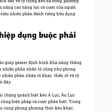
ách sâu về tỷ trọng kèo đá bóng, phương
n nâng cao năng lực cá cược của người
h siêu nhiều phần đánh tiếng hữu dụng
ghiệp dụng buộc phải
 bảo giúp gamer định hình khả năng thắng
trên nhiều phần nhân tố cũng như phong
 nhiều phần nhân tố khác. Hiểu rõ về tỷ
i đây.
hải chăng quánh biệt kèo Á Lục, Âu Lục
cùng biện pháp cá cược phân biệt. Trong
iếu cùng phong phương thức kèo khác.