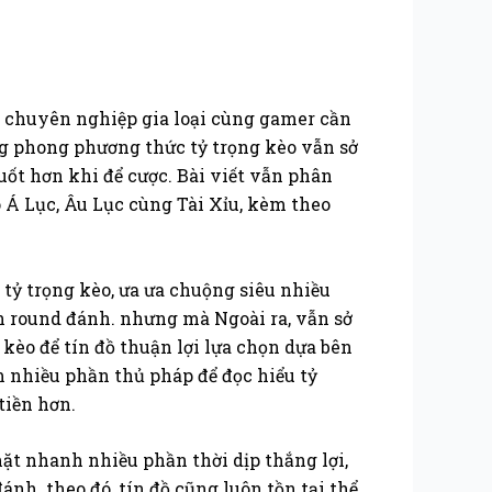
 chuyên nghiệp gia loại cùng gamer cần
ng phong phương thức tỷ trọng kèo vẫn sở
uốt hơn khi để cược. Bài viết vẫn phân
 Á Lục, Âu Lục cùng Tài Xỉu, kèm theo
tỷ trọng kèo, ưa ưa chuộng siêu nhiều
n round đánh. nhưng mà Ngoài ra, vẫn sở
èo để tín đồ thuận lợi lựa chọn dựa bên
m nhiều phần thủ pháp để đọc hiểu tỷ
tiền hơn.
t nhanh nhiều phần thời dịp thắng lợi,
h. theo đó, tín đồ cũng luôn tồn tại thể