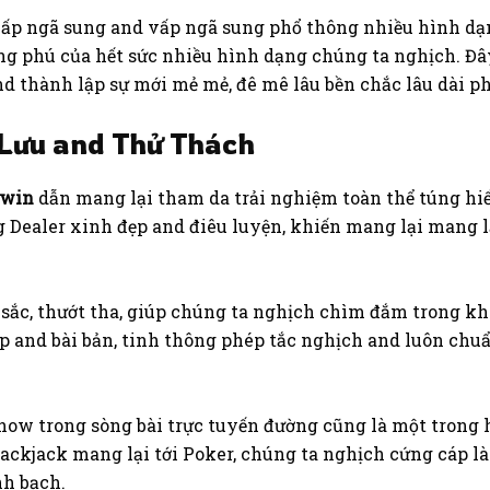
vấp ngã sung and vấp ngã sung phổ thông nhiều hình d
ong phú của hết sức nhiều hình dạng chúng ta nghịch. Đâ
nd thành lập sự mới mẻ mẻ, đê mê lâu bền chắc lâu dài p
 Lưu and Thử Thách
3win
dẫn mang lại tham da trải nghiệm toàn thể túng hi
ng Dealer xinh đẹp and điêu luyện, khiến mang lại mang 
sắc, thướt tha, giúp chúng ta nghịch chìm đắm trong kh
 and bài bản, tinh thông phép tắc nghịch and luôn chuẩ
ow trong sòng bài trực tuyến đường cũng là một trong h
Blackjack mang lại tới Poker, chúng ta nghịch cứng cáp l
h bạch.