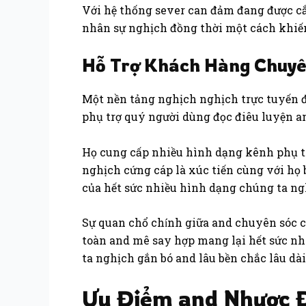
Với hệ thống sever can đảm đang được cắ
nhân sự nghịch đồng thời một cách khiến
Hỗ Trợ Khách Hàng Chuyê
Một nền tảng nghịch nghịch trực tuyến 
phụ trợ quý người dùng đọc điêu luyện 
Họ cung cấp nhiều hình dạng kênh phụ tr
nghịch cứng cáp là xúc tiến cùng với họ 
của hết sức nhiều hình dạng chúng ta n
Sự quan chổ chính giữa and chuyên sóc c
toàn and mê say hợp mang lại hết sức nhi
ta nghịch gắn bó and lâu bền chắc lâu dà
Ưu Điểm and Nhược Đ