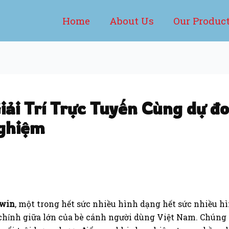
Home
About Us
Our Produc
ải Trí Trực Tuyến Cùng dự đ
ghiệm
3win
, một trong hết sức nhiều hình dạng hết sức nhiều 
hính giữa lớn của bè cánh người dùng Việt Nam. Chúng