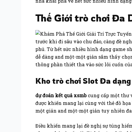
nhà khai phá về hết sức nhiều hình dạng
Thế Giới trò chơi Đa
trước khi đi sâu vào chu đáo, càng đề ng
phú. Từ hết sức nhiều hình dạng game sh
dễ dàng and một-một giản sắm thấy chọn 
thông phần thiết tha vào sức lôi cuốn củ
Kho trò chơi Slot Đa dạn
dự đoán kết quả xsmb
cung cấp một thư 
được khiến mang lại cùng với thẻ đồ họa
một giản and một-một giản tuy nhiên đa
Điều khiến mang lại đề nghị sự túng hiể