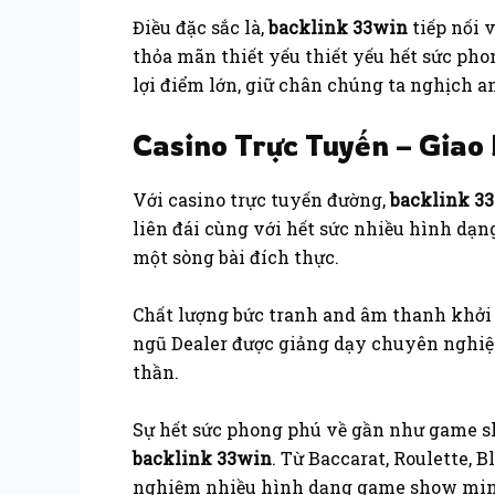
Điều đặc sắc là,
backlink 33win
tiếp nối 
thỏa mãn thiết yếu thiết yếu hết sức ph
lợi điểm lớn, giữ chân chúng ta nghịch a
Casino Trực Tuyến – Giao
Với casino trực tuyến đường,
backlink 3
liên đái cùng với hết sức nhiều hình dạ
một sòng bài đích thực.
Chất lượng bức tranh and âm thanh khởi 
ngũ Dealer được giảng dạy chuyên nghiệp
thần.
Sự hết sức phong phú về gần như game sh
backlink 33win
. Từ Baccarat, Roulette, 
nghiệm nhiều hình dạng game show min