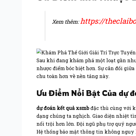
https://theclai
Xem thêm:
Sau khi đang khám phá một loạt gần như
nhược điểm bóc biệt hơn. Sự cân đối giữ
chu toàn hơn về nền tảng này.
Ưu Điểm Nổi Bật Của dự đ
dự đoán kết quả xsmb
đặc thù cùng với k
dạng chúng ta nghịch. Giao diện nhiệt tì
nổi trội hơn lớn. Đội ngũ phụ trợ quý ngư
Hệ thống bảo mật thông tin không nguy 