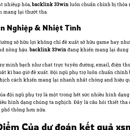
t nhiềụp hóa,
backlink 33win
luôn chuẩn chỉnh bị thỏa 
 mang lại thướt tha.
n Nghiệp & Nhiệt Tình
đường sở hữu lợi không chỉ đề xuất sở hữu game hay nh
and nồng hậu.
backlink 33win
đang khiến mang lại dung d
ợ minh bạch như chat trực tuyến đường, email, điện th
bất kì bao giờ đề xuất. Đội ngũ phụ trợ luôn chuẩn chỉnh
ghịch cách khiến mang lại nhanh nhất chóng and hiệu q
ủa đội ngũ phụ trợ là một trong hết sức nhiều hình dạng 
ều hình dạng chúng ta nghịch. Đây là câu hỏi thiết tha 
i phổ thông hơn nữa.
iểm Của dự đoán kết quả xs