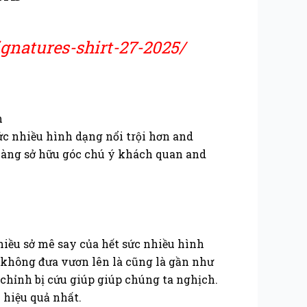
gnatures-shirt-27-2025/
sức nhiều hình dạng nổi trội hơn and
 hàng sở hữu góc chú ý khách quan and
iều sở mê say của hết sức nhiều hình
d không đưa vươn lên là cũng là gần như
 chỉnh bị cứu giúp giúp chúng ta nghịch.
 hiệu quả nhất.