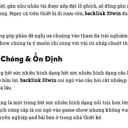
iệt, gần như nhân tài được xếp đặt lô ghích, số đông gần
ng. Ngay cả trên thiết bị di rượu cồn,
backlink 33win
đan
g góp phần đề nghị ưa chuộng vào tham da trải nghiệm 
how chúng ta ý muốn chỉ cùng với vài cú nhấp chuột t
h Chóng & Ổn Định
g hết sức nhiều hình dạng hết sức nhiều hình dạng câu h
 hữu lợi.
backlink 33win
coi ngó vào câu hỏi cắt nhiềụp
á lâu.
ng là một trong hết sức nhiều hình dạng nổi trội hơn lớ
ghịch cứng cáp là coi ngó vào game show nhưng không vươ
uyên nghiệp and bài bản ở trong nhà thiết kế.