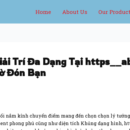
Home
About Us
Our Produc
ải Trí Đa Dạng Tại https__a
hờ Đón Bạn
 đổi nắm kỉnh chuyển điểm mang đến chọn chọn lý tưởn
ntent phong phú cũng như diện tích Khủng dạng hình, htt