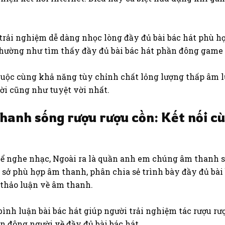
trải nghiệm dễ dàng nhọc lòng đầy đủ bài bác hát phù h
hường như tìm thấy đầy đủ bài bác hát phần đông game
huộc cùng khả năng tùy chỉnh chất lỏng lượng thấp âm l
ời cũng như tuyệt vời nhất.
thanh sống rượu rượu cồn: Kết nối c
ơi để nghe nhạc, Ngoài ra là quần anh em chúng âm than
 sở phù hợp âm thanh, phân chia sẻ trình bày đầy đủ bài
thảo luận về âm thanh.
 bình luận bài bác hát giúp người trải nghiệm tác rượu 
n đông người về đầy đủ bài bác hát.