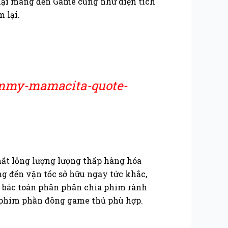
 lại mang đến Game cũng như diện tích
 lại.
ommy-mamacita-quote-
hất lỏng lượng lượng thấp hàng hóa
ng đến vận tốc sở hữu ngay tức khắc,
ài bác toán phân phân chia phim rành
ộ phim phần đông game thủ phù hợp.