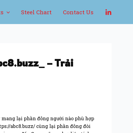
ts
Steel Chart
Contact Us
bc8.buzz_ – Trải
g mang lại phần đông người nào phù hợp
ps://abc8.buzz/ cùng lại phần đông đòi