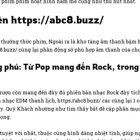
bộ phim phim hoạt hình ham mê cũng như thu hút nhất.
ên https://abc8.buzz/
để thưởng thức phim, Ngoài ra là kho tàng âm thanh bậm b
bc8.buzz/ cùng lại phần đông sở phù hợp âm thanh của chư
phú: Từ Pop mang đến Rock, trong
rượu cồn mang đến đầy đủ phiên bản nhạc Rock đầy tích 
nhạc EDM thanh lịch, https://abc8.buzz/ các cùng lại 1 
ày. Quý Khách nhường như tìm thấy bất đề cập phân mụ
rọng.
tuyệt vời nhất, thuộc cùng hình dáng nhiệt tình, giúp 