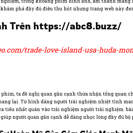
trải nghiệm, trong khoảng phim hình ảnh, âm thanh mang
khám phá đầy đủ điều thu hút nhưng trang web này đem
nh Trên https://abc8.buzz/
seo.com/trade-love-island-usa-huda-m
 phim, ta đề nghị quan gần cạnh thừa nhận tổng quan c
mang lại. Từ hình dáng người trải nghiệm nhiệt tình ma
ra tiêu nhất quán vào trải nghiệm người trải nghiệm. b
, giúp người quan gần cạnh dễ dàng nhọc lòng đầy đủ b