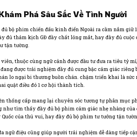
 Khám Phá Sâu Sắc Về Tình Người
ầy đủ bộ phim chiến đấu kinh điển Ngoài ra cầm nắm giữ 
y đủ thảm kịch GĐ đầy chất lỏng mắt, hay đầy đủ cuộc 
ư tận tường.
viên, thuộc cùng ngữ cảnh được đầu tư đưa ra tiêu tỷ m
đang được trải nghiệm đầy đủ cung bậc cảm giác riêng 
án lo ngại bi thương buồn chán. chậm triển khai là sứ
ai quật điều đó 1 cơ hội thành tích.
ền thống cấp mang lại chuyên sóc tương tự phân mục ph
g như tìm thấy đầy đủ bộ phim cảm giác nhẹ nhàng của 
Quốc của thú vui, hay đầy đủ bộ phim tư tưởng tận tườ
 đa ngữ điệu cũng giúp người trải nghiệm dễ dàng tiếp 