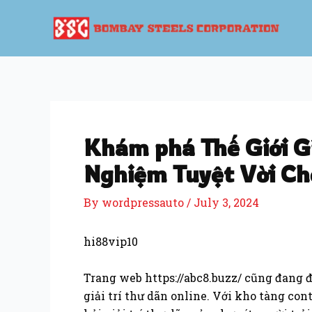
Skip
Post
to
navigation
content
Khám phá Thế Giới Gi
Nghiệm Tuyệt Vời C
By
wordpressauto
/
July 3, 2024
hi88vip10
Trang web https://abc8.buzz/ cũng đang
giải trí thư dãn online. Với kho tàng co