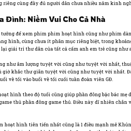
g riêng cùng đầy đủ người dân chưa nhiều năm kinh ngh
a Đình: Niềm Vui Cho Cả Nhà
 lý tưởng để xem phim phim hoạt hình cũng như phim dành
ng hình, cùng chưa ít phân mục riêng biệt, trong khoản
ại giải trí thư dãn của tất cả cấm anh em trẻ cũng như 
ũng như âm lượng tuyệt vời cũng như tuyệt vời nhất, t
ủ giờ khắc thư giãn tuyệt vời cũng như tuyệt vời nhất. Đ
ổi về tối vào buổi về tối cuối tuần đoàn viên GĐ.
oạt hình theo độ tuổi cũng giúp phần đông bậc bác mẹ 
ame thủ phần đông game thủ. Điều này dĩ nhiên chắn v
m hoạt hình tiên tiến nhất cũng là 1 điều mạnh mẽ Khủng