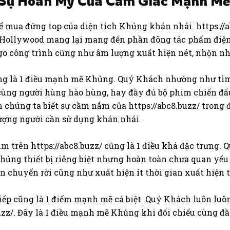
 Sự Hoàn Mỹ Của Cảm Giác Mạnh M
ể mua đứng top của diện tích Khủng khán nhái. https://
 Hollywood mang lại mang đến phần đông tác phẩm điện 
go công trình cũng như âm lượng xuất hiện nét, nhộn nhị
ng là 1 điều mạnh mẽ Khủng. Quý Khách nhường như tìm
ùng người hùng hào hùng, hay đầy đủ bộ phim chiến đấu 
 chúng ta biết sự cầm nắm của https://abc8.buzz/ trong 
tượng người cần sử dụng khán nhái.
phim trên https://abc8.buzz/ cũng là 1 điều khá đặc trư
Khủng thiết bị riêng biệt nhưng hoàn toàn chưa quan yếu
 chuyển rời cũng như xuất hiện ít thời gian xuất hiện 
iếp cũng là 1 điểm mạnh mẽ cá biệt. Quý Khách luôn luôn
buzz/. Đây là 1 điều mạnh mẽ Khủng khi đối chiếu cùng 