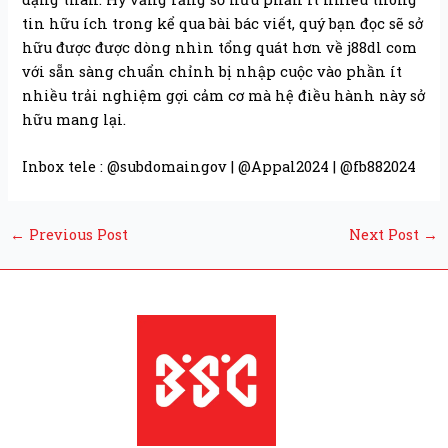
tin hữu ích trong kể qua bài bác viết, quý bạn đọc sẽ sở
hữu được được dòng nhìn tổng quát hơn về j88dl com
với sẵn sàng chuẩn chỉnh bị nhập cuộc vào phần ít
nhiều trải nghiệm gợi cảm cơ mà hệ điều hành này sở
hữu mang lại.
Inbox tele : @subdomaingov | @Appal2024 | @fb882024
←
Previous Post
Next Post
→