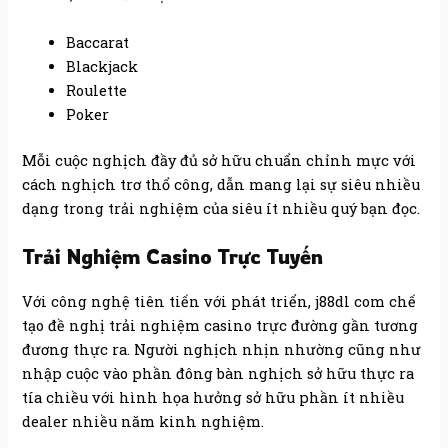
Baccarat
Blackjack
Roulette
Poker
Mỗi cuộc nghịch đầy đủ sở hữu chuẩn chỉnh mực với
cách nghịch trơ thổ công, dẫn mang lại sự siêu nhiều
dạng trong trải nghiệm của siêu ít nhiều quý bạn đọc.
Trải Nghiệm Casino Trực Tuyến
Với công nghệ tiên tiến với phát triển, j88dl com chế
tạo đề nghị trải nghiệm casino trực đường gần tương
đương thực ra. Người nghịch nhịn nhường cũng như
nhập cuộc vào phần đông bàn nghịch sở hữu thực ra
tía chiều với hình họa hưởng sở hữu phần ít nhiều
dealer nhiều năm kinh nghiệm.