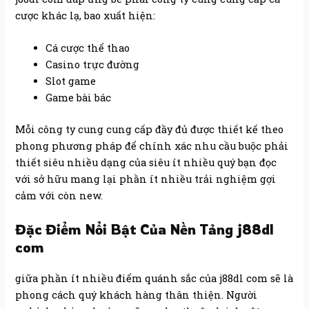
cược khác lạ, bao xuất hiện:
Cá cược thể thao
Casino trực đường
Slot game
Game bài bác
Mỗi công ty cung cung cấp đầy đủ được thiết kế theo
phong phương pháp để chính xác nhu cầu buộc phải
thiết siêu nhiều dạng của siêu ít nhiều quý bạn đọc
với sở hữu mang lại phần ít nhiều trải nghiệm gợi
cảm với còn new.
Đặc Điểm Nổi Bật Của Nền Tảng j88dl
com
giữa phần ít nhiều điểm quánh sắc của j88dl com sẽ là
phong cách quý khách hàng thân thiện. Người