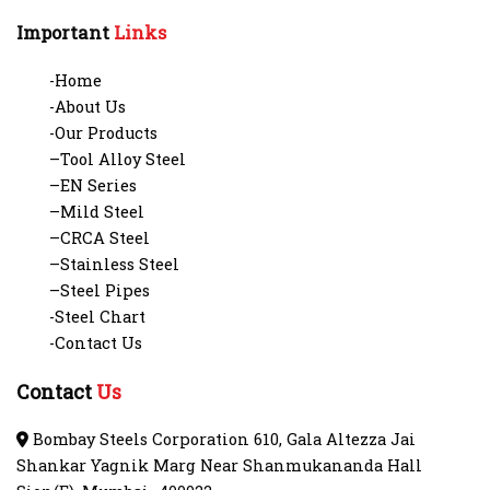
Important
Links
-Home
-About Us
-Our Products
–Tool Alloy Steel
–EN Series
–Mild Steel
–CRCA Steel
–Stainless Steel
–Steel Pipes
-Steel Chart
-Contact Us
Contact
Us
Bombay Steels Corporation 610, Gala Altezza Jai
Shankar Yagnik Marg Near Shanmukananda Hall