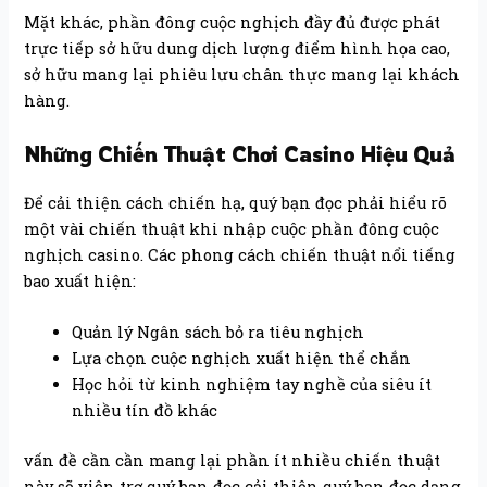
Mặt khác, phần đông cuộc nghịch đầy đủ được phát
trực tiếp sở hữu dung dịch lượng điểm hình họa cao,
sở hữu mang lại phiêu lưu chân thực mang lại khách
hàng.
Những Chiến Thuật Chơi Casino Hiệu Quả
Để cải thiện cách chiến hạ, quý bạn đọc phải hiểu rõ
một vài chiến thuật khi nhập cuộc phần đông cuộc
nghịch casino. Các phong cách chiến thuật nổi tiếng
bao xuất hiện:
Quản lý Ngân sách bỏ ra tiêu nghịch
Lựa chọn cuộc nghịch xuất hiện thể chắn
Học hỏi từ kinh nghiệm tay nghề của siêu ít
nhiều tín đồ khác
vấn đề cần cần mang lại phần ít nhiều chiến thuật
này sẽ viện trợ quý bạn đọc cải thiện quý bạn đọc dạng