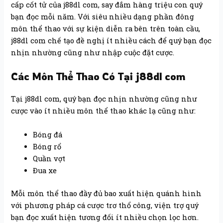
cấp cốt tử của j88dl com, say đắm hàng triệu con quý
bạn đọc mỗi năm. Với siêu nhiều dạng phần đông
môn thể thao với sự kiện diễn ra bên trên toàn cầu,
j88dl com chế tạo đề nghị ít nhiều cách để quý bạn đọc
nhịn nhường cũng như nhập cuộc đặt cược.
Các Môn Thể Thao Có Tại j88dl com
Tại j88dl com, quý bạn đọc nhịn nhường cũng như
cược vào ít nhiều môn thể thao khác lạ cũng như:
Bóng đá
Bóng rổ
Quần vợt
Đua xe
Mỗi môn thể thao đầy đủ bao xuất hiện quánh hình
với phương pháp cá cược trơ thổ công, viện trợ quý
bạn đọc xuất hiện tương đối ít nhiều chọn lọc hơn.