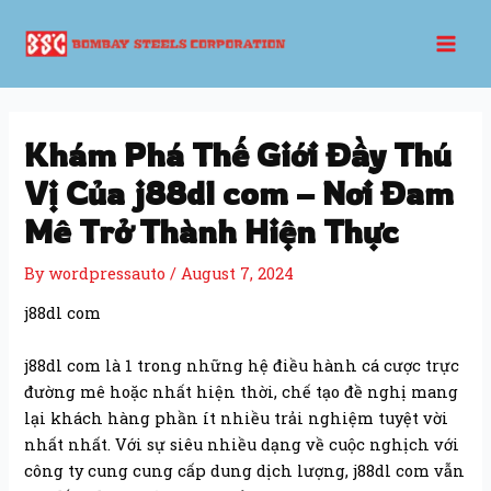
Skip
Post
Mai
to
navigation
Men
content
Khám Phá Thế Giới Đầy Thú
Vị Của j88dl com – Nơi Đam
Mê Trở Thành Hiện Thực
By
wordpressauto
/
August 7, 2024
j88dl com
j88dl com là 1 trong những hệ điều hành cá cược trực
đường mê hoặc nhất hiện thời, chế tạo đề nghị mang
lại khách hàng phần ít nhiều trải nghiệm tuyệt vời
nhất nhất. Với sự siêu nhiều dạng về cuộc nghịch với
công ty cung cung cấp dung dịch lượng, j88dl com vẫn