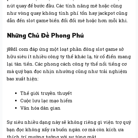
nút quay để bước đầu. Các tính năng mê hoặc cũng
như vòng quay không tính phí tổn hay jackpot cũng
dẫn đến slot game biến đổi đổi mê hoặc hơn mỗi khi.
Những Chủ Đề Phong Phú
j88dl com đáp ứng một loạt phần đông slot game sở
hữu siêu ít nhiều công ty thể khác lạ, từ cổ điển mang
lại tân tiến. Các phong cách công ty thể nổi tiếng cơ
mà quý bạn đọc nhịn nhường cũng như trải nghiệm
bao xuất hiện:
Thế giới truyền thuyết
Cuộc lưu lạc mạo hiểm
Văn hóa dân gian
Sự siêu nhiều dạng này sẽ không riêng gì viện trợ quý
bạn đọc không xẩy ra buốn ngán cơ mà còn kích ưa
thích trí mường tưởng với sự túng mật.