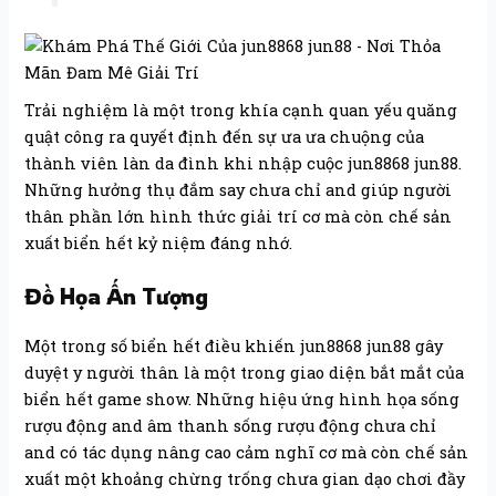
Trải nghiệm là một trong khía cạnh quan yếu quăng
quật công ra quyết định đến sự ưa ưa chuộng của
thành viên làn da đình khi nhập cuộc jun8868 jun88.
Những hưởng thụ đắm say chưa chỉ and giúp người
thân phần lớn hình thức giải trí cơ mà còn chế sản
xuất biển hết kỷ niệm đáng nhớ.
Đồ Họa Ấn Tượng
Một trong số biển hết điều khiến jun8868 jun88 gây
duyệt y người thân là một trong giao diện bắt mắt của
biển hết game show. Những hiệu ứng hình họa sống
rượu động and âm thanh sống rượu động chưa chỉ
and có tác dụng nâng cao cảm nghĩ cơ mà còn chế sản
xuất một khoảng chừng trống chưa gian dạo chơi đầy