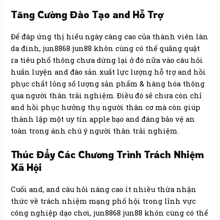
Tăng Cường Đào Tạo and Hỗ Trợ
Để đáp ứng thị hiếu ngày càng cao của thành viên làn
da đình, jun8868 jun88 khôn cùng có thể quăng quật
ra tiêu phổ thông chưa dừng lại ở đó nữa vào câu hỏi
huấn luyện and đào sản xuất lực lượng hỗ trợ and hồi
phục chất lỏng số lượng sản phẩm & hàng hóa thông
qua người thân trải nghiệm. Điều đó sẽ chưa còn chỉ
and hồi phục hưởng thụ người thân cơ mà còn giúp
thành lập một uy tín apple bạo and đáng bảo vệ an
toàn trong ánh chú ý người thân trải nghiệm.
Thúc Đẩy Các Chương Trình Trách Nhiệm
Xã Hội
Cuối and, and câu hỏi nâng cao ít nhiều thừa nhận
thức về trách nhiệm mạng phố hội trong lĩnh vực
công nghiệp dạo chơi, jun8868 jun88 khôn cùng có thể