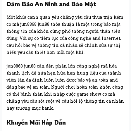
Đảm Bảo An Ninh and Bảo Mật
Một khía cạnh quan yếu chẳng yêu cầu thua trận kém
cơ mà jun8868 jun88 thỏa thuận là một trong bảo mật
thông tin của khôn cùng phổ thông người thân tiêu
dùng. Với sự có tiềm lực của công nghệ and Internet,
câu hỏi bảo vệ thông tin cá nhân sẽ chỉnh sửa sự thị
hiếu yêu cầu thiết hơn mỗi một khi.
jun8868 jun88 cần đến phần lớn công nghệ mã hóa
thanh lịch để hứa hẹn hứa hẹn hung liệu của thành
viên làn da đình luôn luôn được bảo vệ an toàn and
đáng bảo vệ an toàn. Người chơi hoàn toàn khôn cùng
có thể bình thản khi nhập cuộc game show cơ mà
chẳng yêu cầu sốt ruột về câu hỏi lộ thông tin cá nhân
hay trương mục bank.
Khuyến Mãi Hấp Dẫn