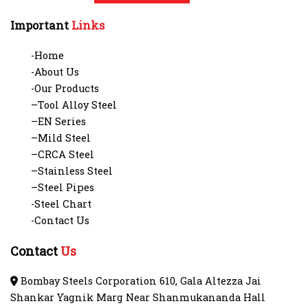
Important
Links
-Home
-About Us
-Our Products
–Tool Alloy Steel
–EN Series
–Mild Steel
–CRCA Steel
–Stainless Steel
–Steel Pipes
-Steel Chart
-Contact Us
Contact
Us
Bombay Steels Corporation 610, Gala Altezza Jai
Shankar Yagnik Marg Near Shanmukananda Hall