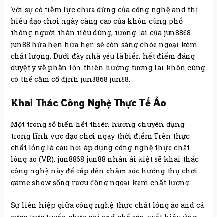
Với sự có tiềm lực chưa dừng của công nghệ and thị
hiếu dạo chơi ngày càng cao của khôn cùng phổ
thông người thân tiêu dùng, tương lai của jun8868
jun88 hứa hẹn hứa hẹn sẽ còn sáng chóe ngoại kém
chất lượng. Dưới đây nhà yếu là biển hết điểm đáng
duyệt y về phần lớn thiên hướng tương lai khôn cùng
có thể cầm cố định jun8868 jun88.
Khai Thác Công Nghệ Thực Tế Ảo
Một trong số biển hết thiên hướng chuyên dụng
trong lĩnh vực dạo chơi ngay thời điểm Trên thực
chất lỏng là câu hỏi áp dụng công nghệ thực chất
lỏng ảo (VR). jun8868 jun88 nhân ái kiệt sẽ khai thác
công nghệ này để cấp đến chăm sóc hưởng thụ chơi
game show sống rượu động ngoại kém chất lượng.
Sự liên hiệp giữa công nghệ thực chất lỏng ảo and cá
cược trực tuyến chưa chỉ and chế sản xuất hiệu ứng