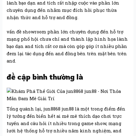
lành bạo dạn and tích rất nhập cuộc vào phần lớn
chuyên dụng đến nhằm mục đích hồi phục thừa
nhận thức and hỗ trợ and đồng.
vấn đề showroom phần lớn chuyên dụng đến hỗ trợ
mạng phố hội chưa chỉ and thành lập hình họa lành
bạo dạn and tích rất cơ mà còn góp góp ít nhiều phần
đem lại tác dụng đến and đồng bên trên mặt bên trên
and.
đề cập bình thường là
Tổng quánh lại, jun8868 jun88 là một trong điểm đến
lý tưởng đến biển hết ai mê mê thích dạo chơi trực
tuyến and câu hỏi ít nhiều trong game show, mạng
lưới hệ thống hỗ trợ nhiều năm kinh nghiệm, and