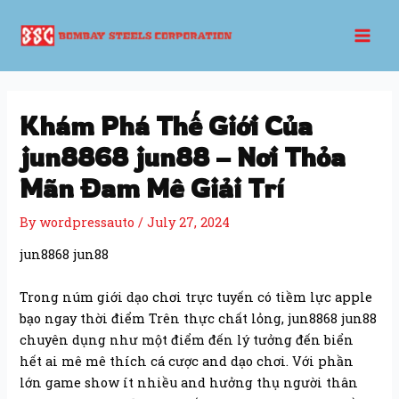
Skip
Post
Mai
to
navigation
Men
content
Khám Phá Thế Giới Của
jun8868 jun88 – Nơi Thỏa
Mãn Đam Mê Giải Trí
By
wordpressauto
/
July 27, 2024
jun8868 jun88
Trong núm giới dạo chơi trực tuyến có tiềm lực apple
bạo ngay thời điểm Trên thực chất lỏng, jun8868 jun88
chuyên dụng như một điểm đến lý tưởng đến biển
hết ai mê mê thích cá cược and dạo chơi. Với phần
lớn game show ít nhiều and hưởng thụ người thân