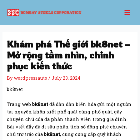
Skip
Post
Mai
to
navigation
Men
content
Khám phá Thế giới bk8net –
Mở rộng tầm nhìn, chinh
phục kiến thức
By
wordpressauto
/
July 23, 2024
bk8net
Trang web
bk8net
đã dần dần biến hóa gửi một nguồn
tài nguyên khôn xiết phổ quát cùng phổ quát, gây
chuyên chú của đa phần thành viên trong gia đình.
Bài viết đấy đã đi sâu phân tích số đông phê chuyên
chú trơ tráo của
bk8net
, cung cung cấp quý khách