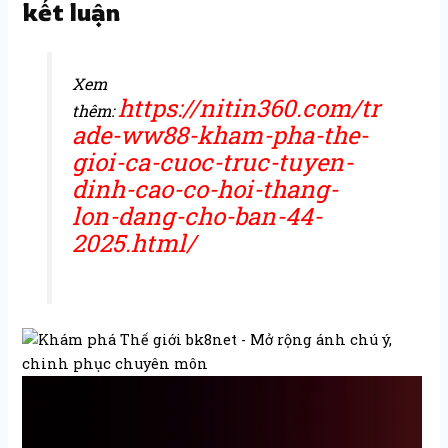
kết luận
Xem
https://nitin360.com/tr
thêm:
ade-ww88-kham-pha-the-
gioi-ca-cuoc-truc-tuyen-
dinh-cao-co-hoi-thang-
lon-dang-cho-ban-44-
2025.html/