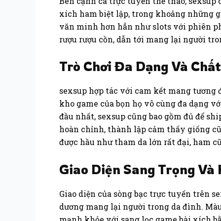
Bên cạnh cá trực tuyến thể thao, sexsup
xích ham biệt lập, trong khoảng những g
văn minh hơn hẳn như slots với phiên p
rượu rượu cồn, dẫn tới mang lại người tr
Trò Chơi Đa Dạng Và Chấ
sexsup hợp tác với cam kết mang tương đ
kho game của bọn họ vô cùng đa dạng với
đầu nhất, sexsup cũng bao gồm đủ để shi
hoàn chỉnh, thành lập cảm thấy giống cũn
được hầu như tham da lớn rất đại, ham c
Giao Diện Sang Trọng Và 
Giao diện của sòng bạc trực tuyến trên s
dương mang lại người trong da đình. Màu 
mạnh khỏe với sang lọc game bài xích bằ