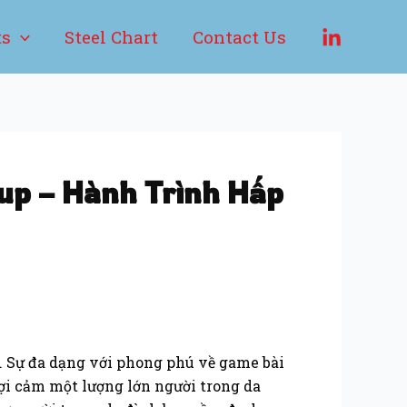
ts
Steel Chart
Contact Us
up – Hành Trình Hấp
n. Sự đa dạng với phong phú về game bài
gợi cảm một lượng lớn người trong da