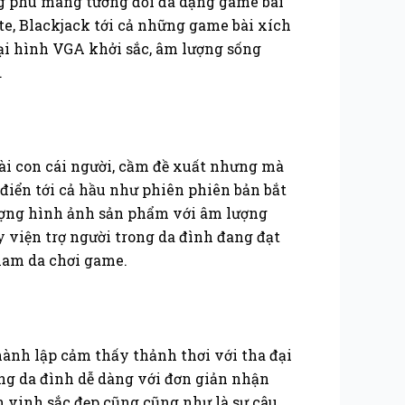
ng phú mang tương đối đa dạng game bài
te, Blackjack tới cả những game bài xích
ại hình VGA khởi sắc, âm lượng sống
.
ài con cái người, cầm đề xuất nhưng mà
iển tới cả hầu như phiên phiên bản bắt
lượng hình ảnh sản phẩm với âm lượng
 viện trợ người trong da đình đang đạt
ham da chơi game.
hành lập cảm thấy thảnh thơi với tha đại
ong da đình dễ dàng với đơn giản nhận
 vinh sắc đẹp cũng cũng như là sự câu