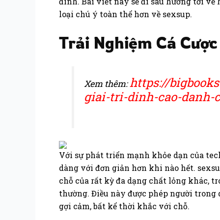
đình. Bài viết này sẽ đi sâu hướng tới v
loại chú ý toàn thể hơn về sexsup.
Trải Nghiệm Cá Cược 
https://bigbook
Xem thêm:
giai-tri-dinh-cao-danh
Với sự phát triển mạnh khỏe dạn của tech
dàng với đơn giản hơn khi nào hết. sexs
chỗ của rất kỳ đa dạng chất lỏng khác, t
thường. Điều này được phép người trong 
gợi cảm, bất kể thời khắc với chỗ.