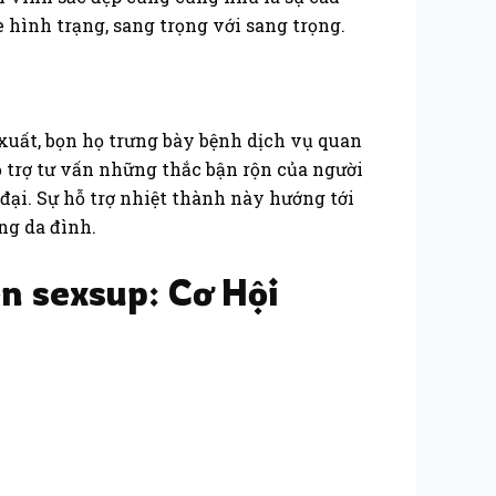
 hình trạng, sang trọng với sang trọng.
xuất, bọn họ trưng bày bệnh dịch vụ quan
 trợ tư vấn những thắc bận rộn của người
 đại. Sự hỗ trợ nhiệt thành này hướng tới
ng da đình.
n sexsup: Cơ Hội