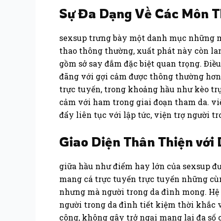
Sự Đa Dạng Về Các Môn Th
sexsup trưng bày một danh mục những m
thao thông thường, xuất phát này còn la
gồm sở say đắm đặc biệt quan trọng. Điề
đãng với gợi cảm được thông thường hơn.
trực tuyến, trong khoảng hầu như kèo trự
cảm với ham trong giai đoạn tham da. vi
đẩy liên tục với lập tức, viện trợ người 
Giao Diện Thân Thiện với
giữa hầu như điểm hay lớn của sexsup đượ
mang cá trực tuyến trực tuyến những cù
nhưng mà người trong da đình mong. Hệ 
người trong da đình tiết kiệm thời khắ
công, không gây trở ngại mang lại đa số 