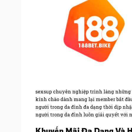
sexsup chuyên nghiệp trình làng những
kính chào dành mang lại member bắt đầu 
người trong da đình đa dạng thời dịp nh
người trong da đình luôn giải quyết với 
Khuyến Mãi Đa Dạng Và 