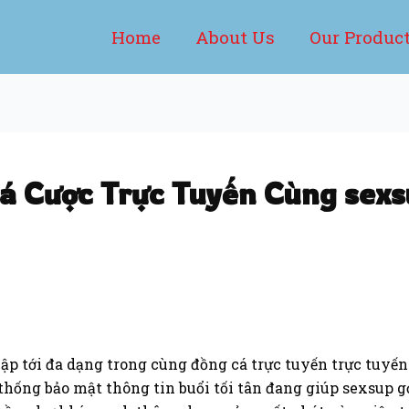
Home
About Us
Our Produc
á Cược Trực Tuyến Cùng sexs
ập tới đa dạng trong cùng đồng cá trực tuyến trực tuyế
ệ thống bảo mật thông tin buổi tối tân đang giúp sexsup 