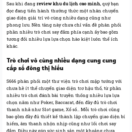
Sau khi đang
review khu du lịch cao minh
, quý bạn
đọc đang tiến hành thưởng thức một nhân chuyển
giao diện giải trí vô cùng nhiều dạng cũng như
phong lưu. Nền tảng này chưa chỉ vấn đề phân phối
phần nhiều trò chơi say đắm phía cạnh ấy bao gồm
tương đối nhiều lựa lựa chọn hào kiệt luôn thể ích
khác.
Trò chơi vô cùng nhiều dạng cung cung
cấp số đông thị hiếu
S666 phân phối một thư viện trò chơi mập tướng với
chưa hề ít thể chuyển giao diện trơ hậu thổ, từ phần
nhiều trò chơi đánh bài truyền thống nhiều lựa lựa
chọn năm như Poker, Baccarat, đến đầy đủ trò chơi
thanh nhã như Slot game, Xổ số… Mỗi trò chơi cũng
bao gồm đầy đủ thiết kế thành lập chuyển giao diện bí
hiểm, âm thanh nhộn nhịp cũng như lối chơi say
đắm. Điều này góp sức sinh sản một khoảng chưa