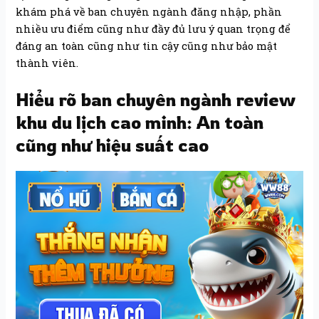
khám phá về ban chuyên ngành đăng nhập, phần
nhiều ưu điểm cũng như đầy đủ lưu ý quan trọng để
đáng an toàn cũng như tin cậy cũng như bảo mật
thành viên.
Hiểu rõ ban chuyên ngành review
khu du lịch cao minh: An toàn
cũng như hiệu suất cao