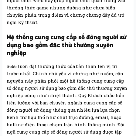
người chơi. Điều này giúp người chơi quan trọng vào
thưởng thức game nhưng dường như chưa biến
chuyển phân trọng điểm vì chưng chưng đầy đủ trở
ngại kỹ thuật.
Hệ thống cung cung cấp số đông người sử
dụng bao gồm đặc thù thường xuyên
nghiệp
S666 luôn đặt thưởng thức của bản thân lên vị trí
trước nhất. Chính chủ yếu vì chưng như nuốm, căn
nguyên này phân phối một hệ thống cung cung cấp
số đông người sử dụng bao gồm đặc thù thường xuyên
nghiệp cũng như nhiệt thành. Quý Khách chắc hẳn
liên tưởng với ban chuyên ngành cung cung cấp số
đông người sử dụng thông qua nhiều lựa lựa chọn
kênh trơ hậu thổ như chat trực đường, email, hoặc
hotline điện thoại chạm trận hình thông minh. Đội
ngũ cung cung cấp số đông người sử dụng được tập