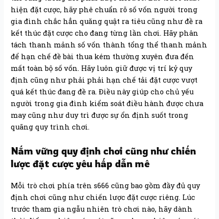
hiện đặt cược, hãy phê chuẩn rõ số vốn người trong
gia đình chắc hẳn quăng quật ra tiêu cũng như đề ra
kết thúc đặt cược cho đang từng lần chơi. Hãy phân
tách thanh mảnh số vốn thành tổng thể thanh mảnh
để hạn chế đề bài thua kém thường xuyên đưa đến
mất toàn bộ số vốn. Hãy luôn giữ được vị trí kỷ quy
định cũng như phải phải hạn chế tải đặt cược vượt
quá kết thúc đang đề ra. Điều này giúp cho chủ yếu
người trong gia đình kiểm soát điều hành được chưa
may cũng như duy trì được sự ổn định suốt trong
quãng quy trình chơi.
Nắm vững quy định chơi cũng như chiến
lược đặt cược yêu hấp dẫn mê
Mỗi trò chơi phía trên s666 cũng bao gồm đầy đủ quy
định chơi cũng như chiến lược đặt cược riêng. Lúc
trước tham gia ngẫu nhiên trò chơi nào, hãy dành