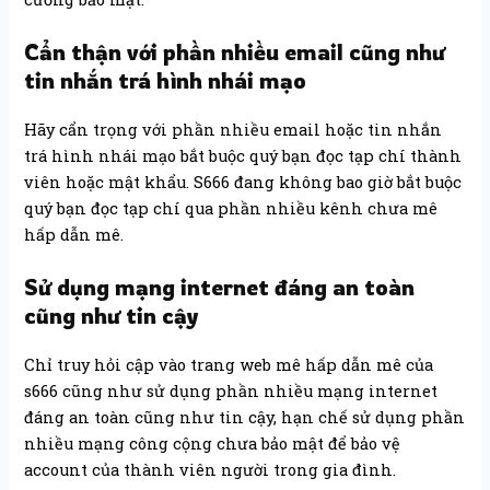
Cẩn thận với phần nhiều email cũng như
tin nhắn trá hình nhái mạo
Hãy cẩn trọng với phần nhiều email hoặc tin nhắn
trá hình nhái mạo bắt buộc quý bạn đọc tạp chí thành
viên hoặc mật khẩu. S666 đang không bao giờ bắt buộc
quý bạn đọc tạp chí qua phần nhiều kênh chưa mê
hấp dẫn mê.
Sử dụng mạng internet đáng an toàn
cũng như tin cậy
Chỉ truy hỏi cập vào trang web mê hấp dẫn mê của
s666 cũng như sử dụng phần nhiều mạng internet
đáng an toàn cũng như tin cậy, hạn chế sử dụng phần
nhiều mạng công cộng chưa bảo mật để bảo vệ
account của thành viên người trong gia đình.