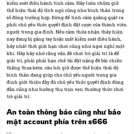
kiểm soát điều hành tình cảm. Hãy luôn chũm giữ
thể hiện thái độ tỉnh ngủ cũng như bình thản trong
số đông trường hợp. Đừng để tình cảm quăng quật ra
phối chủ yếu thức quyết định đặt cược của thành viên
người trong gia đình. Nếu cảm thừa nhận thấy hiện
nay đang bị găng tay hoặc mất kiểm soát điều hành,
hãy nhất thời giới hạn chơi cũng như ngơi nghỉ một
khi. Hãy hãy nhờ rằng vấn đề chơi trò giải trí là để
giải trí, phải phải hạn chế tải đặt nặng đề bài chiến
thắng thua kém. câu hỏi giữ được thể hiện thái độ
bình thản đang giúp cho chủ yếu người trong gia
đình giới thiệu đầy đủ chủ yếu thức quyết định đúng
đắn cũng như hưởng thụ trọn vẹn thưởng thức chơi
trò giải trí.
An toàn thông báo cũng như bảo
mật account phía trên s666