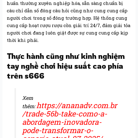
huấn thường xuyên nghiệp hóa, sẵn sàng chuẩn bị
câu chỉ dẫn số đông câu hỏi cũng như cung cung cấp
người chơi trong số đông trường hợp. Hệ thống cung
cung cấp hoạt rượu rượu cồn giải trí 24/7, đảm giải tỏa
người chơi đang luôn giật được sự cung cung cấp kịp
thời khi phải.
Thực hành cũng như kinh nghiệm
tay nghề chơi hiệu suất cao phía
trên s666
Xem
https://ananadv.com.br
thêm:
/trade-56b-take-como-a-
abordagem-inovadora-
pode-transformar-o-