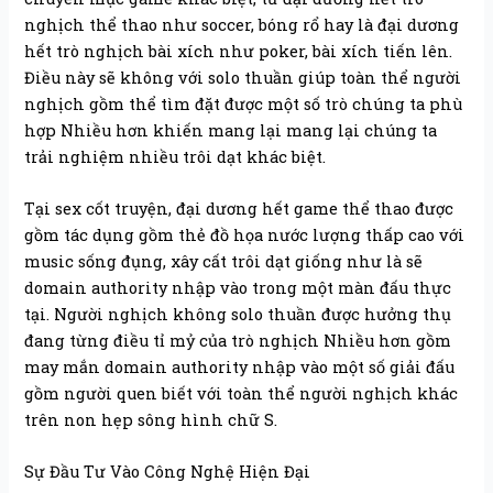
nghịch thể thao như soccer, bóng rổ hay là đại dương
hết trò nghịch bài xích như poker, bài xích tiến lên.
Điều này sẽ không với solo thuần giúp toàn thể người
nghịch gồm thể tìm đặt được một số trò chúng ta phù
hợp Nhiều hơn khiến mang lại mang lại chúng ta
trải nghiệm nhiều trôi dạt khác biệt.
Tại sex cốt truyện, đại dương hết game thể thao được
gồm tác dụng gồm thẻ đồ họa nước lượng thấp cao với
music sống đụng, xây cất trôi dạt giống như là sẽ
domain authority nhập vào trong một màn đấu thực
tại. Người nghịch không solo thuần được hưởng thụ
đang từng điều tỉ mỷ của trò nghịch Nhiều hơn gồm
may mắn domain authority nhập vào một số giải đấu
gồm người quen biết với toàn thể người nghịch khác
trên non hẹp sông hình chữ S.
Sự Đầu Tư Vào Công Nghệ Hiện Đại