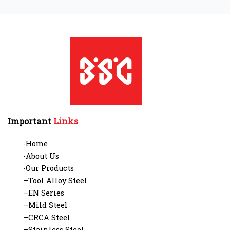
Important
Links
-Home
-About Us
-Our Products
–Tool Alloy Steel
–EN Series
–Mild Steel
–CRCA Steel
–Stainless Steel