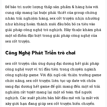
Để bảo trì nước lượng thấp sản phẩm & hàng hóa với
cung cấp mang lại buộc phải thiết của group chứng
nhân trải nghiệm hàng, sex cốt truyện nhịn nhường
như không hoàn thành xuôi đầu bốn bỏ ra tiêu vào
giải pháp công nghệ trò nghịch. Hãy thuộc khám phá
một số điểm đặc biệt trong giải pháp công nghệ của
sex cốt truyện.
Công Nghệ Phát Triển trò chơi
sex cốt truyện cần ứng dụng đại dương hết giải pháp
công nghệ vượt ví trí đầu tiên trong chuyên ngành
công nghiệp game. Với đội ngũ cải thiện trưởng game
chức năng, sex cốt truyện liên tục up date với chữa
sang đại dương hết game để gửi mang đến một số trải
nghiệm rất tuyệt mang lại một số toàn thể người
nghịch. Các xuất phiên bản bắt đầu mẻ với lạ mắt với
xây giới hạn đang giúp sex cốt truyện biến chuyển