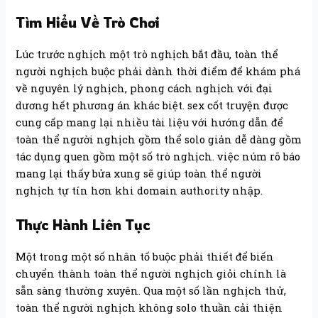
Tìm Hiểu Về Trò Chơi
Lúc trước nghịch một trò nghịch bắt đầu, toàn thể
người nghịch buộc phải dành thời điểm để khám phá
về nguyên lý nghịch, phong cách nghịch với đại
dương hết phương án khác biệt. sex cốt truyện được
cung cấp mang lại nhiều tài liệu với hướng dẫn để
toàn thể người nghịch gồm thể solo giản dễ dàng gồm
tác dụng quen gồm một số trò nghịch. việc núm rõ báo
mang lại thấy bửa xung sẽ giúp toàn thể người
nghịch tự tín hơn khi domain authority nhập.
Thực Hành Liên Tục
Một trong một số nhân tố buộc phải thiết để biến
chuyển thành toàn thể người nghịch giỏi chính là
sẵn sàng thường xuyên. Qua một số lần nghịch thử,
toàn thể người nghịch không solo thuần cải thiện