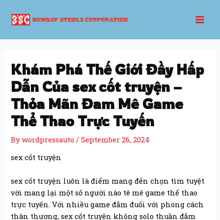
Skip
Post
Mai
to
navigation
Men
content
Khám Phá Thế Giới Đầy Hấp
Dẫn Của sex cốt truyện –
Thỏa Mãn Đam Mê Game
Thể Thao Trực Tuyến
By
wordpressauto
/
September 26, 2024
sex cốt truyện
sex cốt truyện luôn là điểm mang đến chọn tìm tuyệt
vời mang lại một số người nào tê mê game thể thao
trực tuyến. Với nhiều game đắm đuối với phong cách
thân thương, sex cốt truyện không solo thuần đắm