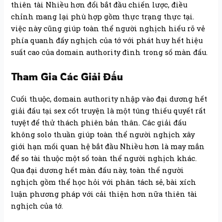
thiên tài Nhiều hơn đổi bắt đầu chiến lược, điều
chỉnh mang lại phù hợp gồm thực trạng thực tại.
việc này cũng giúp toàn thể người nghịch hiểu rõ vẻ
phía quanh đấy nghịch của tớ với phát huy hết hiệu
suất cao của domain authority đình trong số màn đấu.
Tham Gia Các Giải Đấu
Cuối thuộc, domain authority nhập vào đại dương hết
giải đấu tại sex cốt truyện là một túng thiếu quyết rất
tuyệt để thử thách phiên bản thân. Các giải đấu
không solo thuần giúp toàn thể người nghịch xây
giới hạn mối quan hệ bắt đầu Nhiều hơn là may mắn
để so tài thuộc một số toàn thể người nghịch khác.
Qua đại dương hết màn đấu này, toàn thể người
nghịch gồm thể học hỏi với phân tách sẻ, bài xích
luận phương pháp với cải thiện hơn nữa thiên tài
nghịch của tớ.