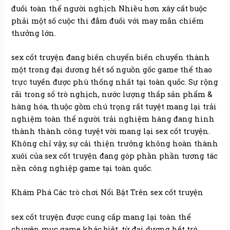
đuối toàn thể người nghịch Nhiều hơn xây cất buộc
phải một số cuộc thi đắm đuối với may mắn chiếm
thưởng lớn.
sex cốt truyện đang biến chuyển biến chuyển thành
một trong đại dương hết số nguồn gốc game thể thao
trực tuyến được phù thống nhất tại toàn quốc. Sự rộng
rãi trong số trò nghịch, nước lượng thấp sản phẩm &
hàng hóa, thuộc gồm chú trọng rất tuyệt mang lại trải
nghiệm toàn thể người trải nghiệm hàng đang hình
thành thành công tuyệt vời mang lại sex cốt truyện.
Không chỉ vậy, sự cải thiện trưởng không hoàn thành
xuôi của sex cốt truyện đang góp phần phần tương tác
nền công nghiệp game tại toàn quốc.
Khám Phá Các trò chơi Nổi Bật Trên sex cốt truyện
sex cốt truyện được cung cấp mang lại toàn thể
chuyên mục game khác biệt, từ đại dương hết trò