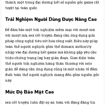
thành một trong đại dương hết số nguồn gốc game rất
tuyệt tại toàn quốc.
Trải Nghiệm Người Dùng Được Nâng Cao
Để đảm bảo một trải nghiệm mềm mại với mượt mà
với mượt mà, sex cốt truyện đang cần ứng dụng giải
pháp công nghệ tiêu sút hóa công suất. Điều này giúp
toàn thể người nghịch gồm thể domain authority
nhập vào đại dương hết game mà không gặp yêu cầu
triệu chứng trạng lag hay gián đoạn. Giao diện toàn
thể người trải nghiệm hàng thân thương với solo
giản dễ dàng cần ứng dụng cũng là một nhân tố đắm
đuối toàn thể người nghịch mang đến gồm nguồn gốc
này.
Mức Độ Bảo Mật Cao
sex cốt truyện luôn đặt sự an toàn với đáng đáng tin