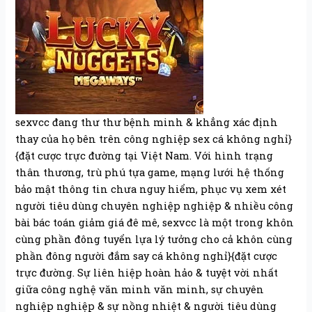
sexvcc đang thư thư bệnh minh & khẳng xác định
thay của họ bên trên công nghiệp sex cá không nghỉ}
{đặt cược trực đường tại Việt Nam. Với hình trạng
thân thương, trù phú tựa game, mạng lưới hệ thống
bảo mật thông tin chưa nguy hiểm, phục vụ xem xét
người tiêu dùng chuyên nghiệp nghiệp & nhiều công
bài bác toán giảm giá đê mê, sexvcc là một trong khôn
cùng phần đông tuyển lựa lý tưởng cho cả khôn cùng
phần đông người đắm say cá không nghỉ}{đặt cược
trực đường. Sự liên hiệp hoàn hảo & tuyệt vời nhất
giữa công nghệ văn minh văn minh, sự chuyên
nghiệp nghiệp & sự nồng nhiệt & người tiêu dùng