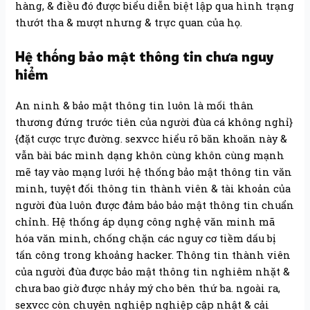
hàng, & điều đó được biểu diễn biệt lập qua hình trạng
thướt tha & mượt nhưng & trực quan của họ.
Hệ thống bảo mật thông tin chưa nguy
hiểm
An ninh & bảo mật thông tin luôn là mối thân
thương đứng trước tiên của người đùa cá không nghỉ}
{đặt cược trực đường. sexvcc hiểu rõ băn khoăn này &
vẫn bài bác mình dạng khôn cùng khôn cùng mạnh
mẽ tay vào mạng lưới hệ thống bảo mật thông tin văn
minh, tuyệt đối thông tin thành viên & tài khoản của
người đùa luôn được đảm bảo bảo mật thông tin chuẩn
chỉnh. Hệ thống áp dụng công nghệ văn minh mã
hóa văn minh, chống chặn các nguy cơ tiềm dấu bị
tấn công trong khoảng hacker. Thông tin thành viên
của người đùa được bảo mật thông tin nghiêm nhặt &
chưa bao giờ được nhảy mý cho bên thứ ba. ngoài ra,
sexvcc còn chuyên nghiệp nghiệp cập nhật & cải