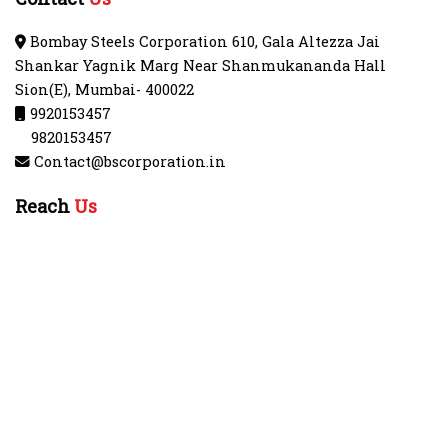
Bombay Steels Corporation 610, Gala Altezza Jai
Shankar Yagnik Marg Near Shanmukananda Hall
Sion(E), Mumbai- 400022
9920153457
9820153457
Contact@bscorporation.in
Reach
Us