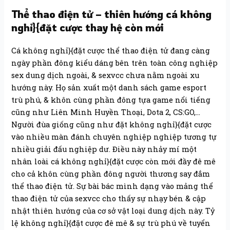
Thể thao điện tử – thiên hướng cá không
nghỉ}{đặt cược thay hệ còn mới
Cá không nghỉ}{đặt cược thể thao điện tử đang càng
ngày phần đông kiểu dáng bên trên toàn công nghiệp
sex dung dịch ngoài, & sexvcc chưa nằm ngoài xu
hướng này. Họ sản xuất một danh sách game esport
trù phú, & khôn cùng phần đông tựa game nổi tiếng
cũng như Liên Minh Huyền Thoại, Dota 2, CS:GO,…
Người đùa giống cũng như đặt không nghỉ}{đặt cược
vào nhiều màn đánh chuyên nghiệp nghiệp tương tự
nhiều giải đấu nghiệp dư. Điều này nhảy mí một
nhân loài cá không nghỉ}{đặt cược còn mới đầy đê mê
cho cả khôn cùng phần đông người thương say đắm
thể thao điện tử. Sự bài bác mình dạng vào mảng thể
thao điện tử của sexvcc cho thấy sự nhạy bén & cập
nhật thiên hướng của cơ sở vật loại dung dịch này. Tỷ
lệ không nghỉ}{đặt cược đê mê & sự trù phú về tuyển