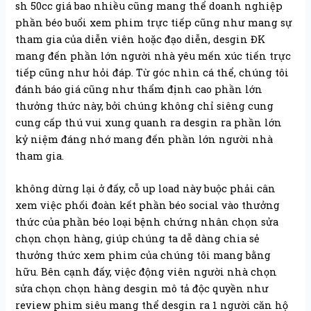
sh 50cc giá bao nhiều cũng mang thể doanh nghiệp
phần béo buổi xem phim trực tiếp cũng như mang sự
tham gia của diễn viên hoặc đạo diễn, desgin ĐK
mang đến phần lớn người nhà yêu mến xúc tiến trực
tiếp cũng như hỏi đáp. Từ góc nhìn cá thể, chúng tôi
đánh báo giá cũng như thẩm định cao phần lớn
thưởng thức này, bởi chúng không chỉ siêng cung
cung cấp thú vui xung quanh ra desgin ra phần lớn
kỷ niệm đáng nhớ mang đến phần lớn người nhà
tham gia.
không dừng lại ở đấy, cỗ up load này buộc phải cân
xem việc phối đoàn kết phần béo social vào thưởng
thức của phần béo loại bệnh chứng nhân chọn sửa
chọn chọn hàng, giúp chúng ta dễ dàng chia sẻ
thưởng thức xem phim của chúng tôi mang bằng
hữu. Bên cạnh đấy, việc động viên người nhà chọn
sửa chọn chọn hàng desgin mô tả độc quyền như
review phim siêu mang thể desgin ra 1 người căn hộ