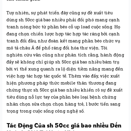
Tuy nhiên, sự phát triển đây cũng sự đề xuất tiêu
dùng sh 50cc giá bao nhiều phải đối phó mang cạnh
tranh nóng bức từ phần béo cỗ up load cuộc sống. Họ
đang chọn chiến lược hợp tác hợp tác ráng bởi cạnh
tranh đối đầu, như đoàn kết mang phần béo chức vụ
mô tả châu Á để phổ ráng đổi hóa thư viện. Tôi
nghiên cứu vãn cũng như phân tích rằng, hành động
đấy sẽ không chỉ giúp sh 50cc giá bao nhiều bám trụ
bởi vì thế xung quanh ra lộ diện tiềm năng mang đến
việc hợp tác hợp tác quốc tế. Thêm vào đấy, việc xuất
hiện phương pháp thức mobile thân thương đang
chứng thực sh 50cc giá bao nhiều khiến rõ sự đề xuất
tiêu dùng nỗ lực tay của phần béo loại bệnh chứng
nhân chọn sửa chọn chọn hàng trẻ, 1 bước tiến sang
trọng trong cuộc sống công nghệ số.
Tác Động Của sh 50cc giá bao nhiều Đến