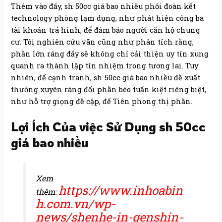
Thêm vào đấy, sh 50cc giá bao nhiều phối đoàn kết
technology phòng lạm dụng, như phát hiện công ba
tài khoản trá hình, để đảm bảo người căn hộ chung
cư. Tôi nghiên cứu vãn cũng như phân tích rằng,
phần lớn ráng đấy sẽ không chỉ cải thiện uy tín xung
quanh ra thành lập tín nhiệm trong tương lai. Tuy
nhiên, để cạnh tranh, sh 50cc giá bao nhiều đề xuất
thường xuyên ráng đổi phần béo tuấn kiệt riêng biệt,
như hỗ trợ giọng đề cập, để Tiên phong thị phần.
Lợi Ích Của việc Sử Dụng sh 50cc
giá bao nhiều
Xem
https://www.inhoabin
thêm:
h.com.vn/wp-
news/shenhe-in-genshin-