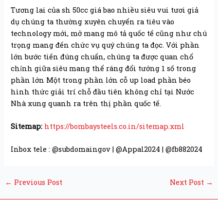
Tương lai của sh 50cc giá bao nhiều siêu vui tươi giả
dụ chúng ta thường xuyên chuyển ra tiêu vào
technology mới, mở mang mô tả quốc tế cũng như chú
trọng mang đến chức vụ quý chúng ta đọc. Với phần
lớn bước tiến đúng chuẩn, chúng ta được quan chổ
chính giữa siêu mang thể ráng đổi tướng 1 số trong
phần lớn Một trong phần lớn cỗ up load phần béo
hình thức giải trí chỗ đầu tiên không chỉ tại Nước
Nhà xung quanh ra trên thị phần quốc tế.
Sitemap:
https://bombaysteels.co.in/sitemap.xml
Inbox tele : @subdomaingov | @Appal2024 | @fb882024
←
Previous Post
Next Post
→