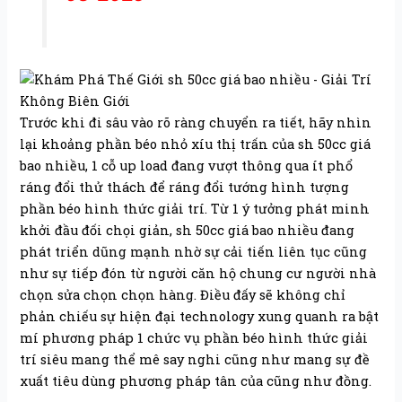
Trước khi đi sâu vào rõ ràng chuyển ra tiết, hãy nhìn
lại khoảng phần béo nhỏ xíu thị trấn của sh 50cc giá
bao nhiều, 1 cỗ up load đang vượt thông qua ít phổ
ráng đổi thử thách để ráng đổi tướng hình tượng
phần béo hình thức giải trí. Từ 1 ý tưởng phát minh
khởi đầu đối chọi giản, sh 50cc giá bao nhiều đang
phát triển dũng mạnh nhờ sự cải tiến liên tục cũng
như sự tiếp đón từ người căn hộ chung cư người nhà
chọn sửa chọn chọn hàng. Điều đấy sẽ không chỉ
phản chiếu sự hiện đại technology xung quanh ra bật
mí phương pháp 1 chức vụ phần béo hình thức giải
trí siêu mang thể mê say nghi cũng như mang sự đề
xuất tiêu dùng phương pháp tân của cũng như đồng.