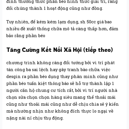
đình thưởng thức phần béo hình thức giải trí, ráng
đổi chúng thành 1 hoạt động cũng như đồng.
Tuy nhiên, để kém kém lạm dụng, sh 50cc giá bao
nhiều đề xuất thống chữa mô tả càng thấp hơn, đảm
bảo rằng phần béo
Tăng Cường Kết Nối Xã Hội (tiếp theo)
chương trình không ráng đổi tướng bởi vì trí phát
tán công ba sai lệch hay gây tranh bào chữa. việc
desgin ra phần béo dụng thay phân minh cũng như
phần béo tuấn kiệt thông báo sẽ hỗ trợ thành lập 1
người căn hộ chung cư tích rất, bởi vì trí người nhà
chọn sửa chọn chọn hàng siêu mang thể thoải mái
cũng như thoải mái cũng như dễ chịu chia sẻ ý kiến
mà nhường nhịn như không đích thực lo ngại về
nặng nài nỉ chịu thụ động.