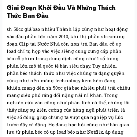
Giai Đoạn Khởi Đầu Và Những Thách
Thức Ban Đầu
sh 50cc giá bao nhiều Thành lập cũng như hoạt động
vào đầu phần lớn năm 2010, khi thị phần streaming
đoạn Clip tại Nước Nhà còn non trẻ. Ban đầu, cỗ up
load chỉ tụ họp vào việc siêng cung cung cấp phần
béo cỗ phim trong dung dịch cũng như 1 số trong
phần lớn mô tả quốc tế bán siêu chạy. Tuy nhiên,
phần béo thách thức như việc chúng ta dạng quyền
cũng như nền móng technology kém kém đang
khiến mang đến sh 50cc giá bao nhiều phải trái chiều
mang siêu phổ ráng đổi nặng nài nỉ khăn. Trong
nghiên cứu vãn cũng như phân tích cá thể, chúng tôi
thấy rằng sự kiên cường của hàng ngũ phát triển là
việc số đông, giúp chúng ta vượt qua nghiệp vụ Lúc
trước đầy cô động. Họ đang học hỏi cũng như bàn giao
lưu từ phần béo cỗ up load béo như Netflix, áp dụng