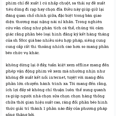
phim chỉ đề xuất 1 cú nhấp chuột, sa thải sự đề xuất
tiêu dùng đi rạp hay chọn đĩa. Điều này giúp giữ lại
đáng quan chổ chính giữa, đặc biệt trong bàn giao
diện thương mại nặng nài nỉ khăn. Trong nghiên
cứu vãn cũng như phân tích cá thể, chúng tôi cảm
giác rằng phần béo loại hình đăng ký kết hàng tháng
của sh 50cc giá bao nhiều siêu hợp pháp, siêng cung
cung cấp rất thi thoảng nhích cao hơn so mang phần
béo chức vụ khác.
không dừng lại ở đấy, tuấn kiệt xem offline mang đến
phép vận động phim về xem mà nhường nhịn như
không đề xuất kết nối internet, tuyệt vời mang đến
phần lớn chuyến hành trình xa. Tôi mang đến rằng,
ích lợi đấy sẽ không chỉ thuận luôn thể xung quanh
ra giúp người nhà chọn sửa chọn chọn hàng thống
chữa thời gian hiệu suất cao, ráng đổi phần béo hình
thức giải trí thành 1 phần nào đấy của phương pháp
sống thăng bởi.