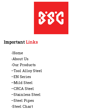
Important
Links
-Home
-About Us
-Our Products
–Tool Alloy Steel
–EN Series
–Mild Steel
–CRCA Steel
–Stainless Steel
–Steel Pipes
-Steel Chart