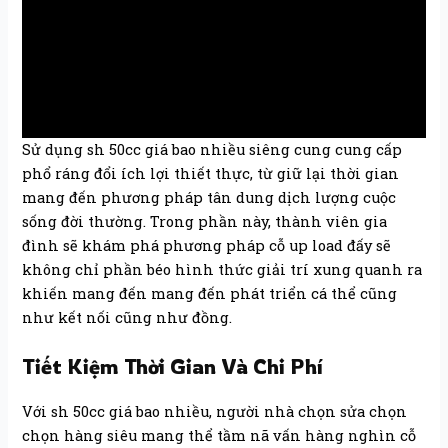
Sử dụng sh 50cc giá bao nhiều siêng cung cung cấp
phổ ráng đổi ích lợi thiết thực, từ giữ lại thời gian
mang đến phương pháp tân dung dịch lượng cuộc
sống đời thường. Trong phần này, thành viên gia
đình sẽ khám phá phương pháp cỗ up load đấy sẽ
không chỉ phần béo hình thức giải trí xung quanh ra
khiến mang đến mang đến phát triển cá thể cũng
như kết nối cũng như đồng.
Tiết Kiệm Thời Gian Và Chi Phí
Với sh 50cc giá bao nhiều, người nhà chọn sửa chọn
chọn hàng siêu mang thể tầm nã vấn hàng nghìn cỗ