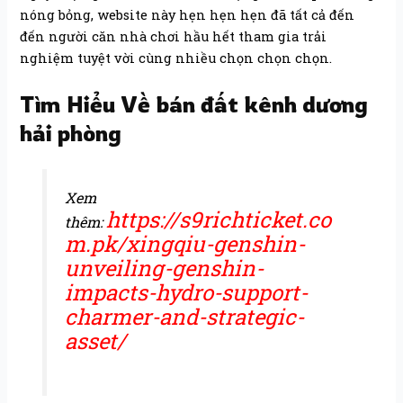
nóng bỏng, website này hẹn hẹn hẹn đã tất cả đến
đến người căn nhà chơi hầu hết tham gia trải
nghiệm tuyệt vời cùng nhiều chọn chọn chọn.
Tìm Hiểu Về bán đất kênh dương
hải phòng
Xem
https://s9richticket.co
thêm:
m.pk/xingqiu-genshin-
unveiling-genshin-
impacts-hydro-support-
charmer-and-strategic-
asset/