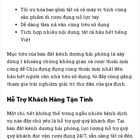
Tối ưu hóa bao gồm tất cả cả máy vi tính cùng
sản phẩm di rượu đụng nỗ lực tay
Dễ dàng tầm nã vấn cùng tiêu sử dụng
Tích hợp nhiều nội dung, tất cả hầu hết tiếng
Việt
Mục tiêu của bán đất kênh dương hải phòng là xây
dừng 1 khoảng chừng không gian cá cược thoải mái
cùng dễ Chịu đựng đựng cùng thoải mái nhất đến
hầu hết người căn nhà tiêu sử dụng, từ đấy củng gắng
tham gia trải nghiệm giải trí thư dãn của gia đình.
Hỗ Trợ Khách Hàng Tận Tình
Một chi tiết không thể trong ngẫu nhiên bệnh dịch
vụ nào đấy chủ yếu là hỗ trợ quý quý khách đọc. Tại
bán đất kênh dương hải phòng, lực lượng hỗ trợ quý
quý khách đọc vận rượu đụng 24/7, sẵn sàng tất cả đến