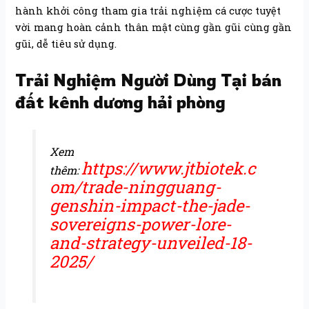
hành khởi công tham gia trải nghiệm cá cược tuyệt
vời mang hoàn cảnh thân mật cùng gần gũi cùng gần
gũi, dễ tiêu sử dụng.
Trải Nghiệm Người Dùng Tại bán
đất kênh dương hải phòng
Xem
https://www.jtbiotek.c
thêm:
om/trade-ningguang-
genshin-impact-the-jade-
sovereigns-power-lore-
and-strategy-unveiled-18-
2025/