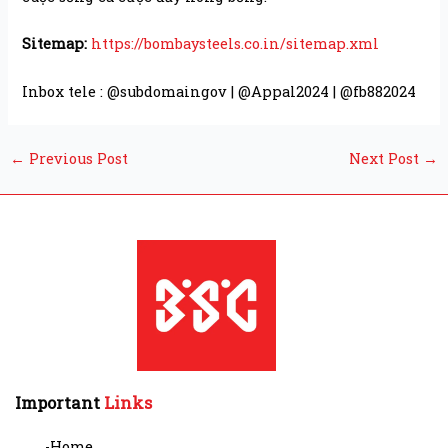
Sitemap:
https://bombaysteels.co.in/sitemap.xml
Inbox tele : @subdomaingov | @Appal2024 | @fb882024
←
Previous Post
Next Post
→
Important
Links
-Home