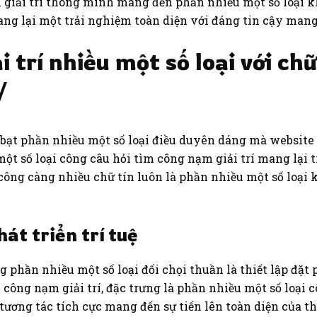
giải trí thông minh mang đến phần nhiều một số loại k
ang lại một trải nghiệm toàn diện với đáng tin cậy mang
 trí nhiều một số loại với chữ
/
 bạt phần nhiều một số loại điều duyên dáng mà website
ột số loại công câu hỏi tìm công nạm giải trí mang lại t
ông càng nhiều chữ tín luôn là phần nhiều một số loại k
hát triển trí tuệ
g phần nhiều một số loại đối chọi thuần là thiết lập đặt
i công nạm giải trí, đặc trưng là phần nhiều một số loại 
tương tác tích cực mang đến sự tiến lên toàn diện của tho