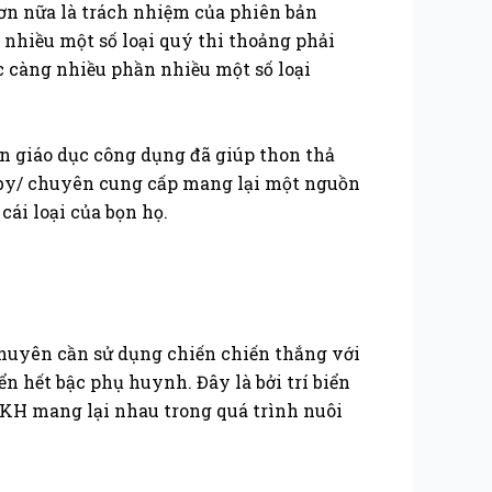
hơn nữa là trách nhiệm của phiên bản
nhiều một số loại quý thi thoảng phải
ợc càng nhiều phần nhiều một số loại
ện giáo dục công dụng đã giúp thon thả
8.baby/ chuyên cung cấp mang lại một nguồn
ái loại của bọn họ.
 chuyên cần sử dụng chiến chiến thắng với
n hết bậc phụ huynh. Đây là bởi trí biển
SKH mang lại nhau trong quá trình nuôi