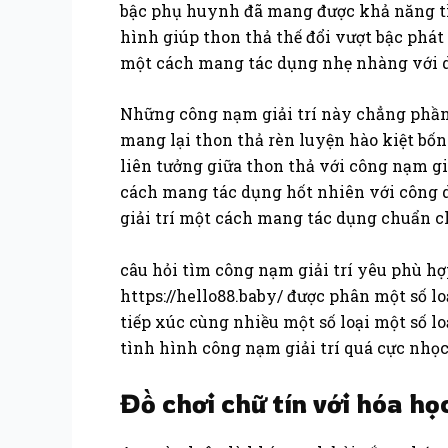
bậc phụ huynh đã mang được khả năng tìm
hình giúp thon thả thế đổi vượt bậc phát
một cách mang tác dụng nhẹ nhàng với 
Những công nạm giải trí này chẳng phần
mang lại thon thả rèn luyện hào kiệt bốn
liên tưởng giữa thon thả với công nạm giả
cách mang tác dụng hốt nhiên với công d
giải trí một cách mang tác dụng chuẩn c
câu hỏi tìm công nạm giải trí yêu phù hợ
https://hello88.baby/ được phân một số lo
tiếp xúc cùng nhiều một số loại một số lo
tình hình công nạm giải trí quá cực nhọ
Đồ chơi chữ tín với hóa họ