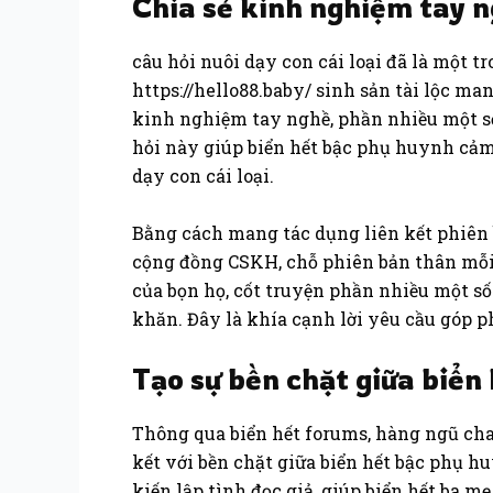
Chia sẻ kinh nghiệm tay 
câu hỏi nuôi dạy con cái loại đã là một 
https://hello88.baby/ sinh sản tài lộc m
kinh nghiệm tay nghề, phần nhiều một số 
hỏi này giúp biển hết bậc phụ huynh cảm
dạy con cái loại.
Bằng cách mang tác dụng liên kết phiên 
cộng đồng CSKH, chỗ phiên bản thân mỗi
của bọn họ, cốt truyện phần nhiều một s
khăn. Đây là khía cạnh lời yêu cầu góp p
Tạo sự bền chặt giữa biển
Thông qua biển hết forums, hàng ngũ chat
kết với bền chặt giữa biển hết bậc phụ hu
kiến lập tình đọc giả, giúp biển hết ba 