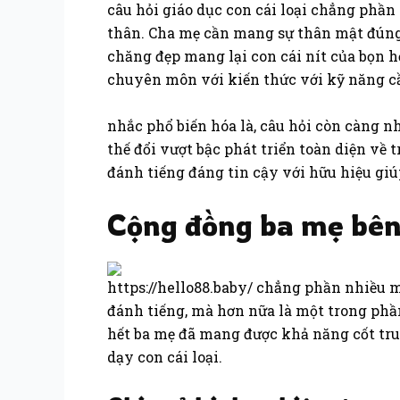
câu hỏi giáo dục con cái loại chẳng phần
thân. Cha mẹ cần mang sự thân mật đúng 
chăng đẹp mang lại con cái nít của bọn h
chuyên môn với kiến thức với kỹ năng cầ
nhắc phổ biến hóa là, câu hỏi còn càng n
thế đổi vượt bậc phát triển toàn diện về 
đánh tiếng đáng tin cậy với hữu hiệu giú
Cộng đồng ba mẹ bên 
https://hello88.baby/ chẳng phần nhiều m
đánh tiếng, mà hơn nữa là một trong phần
hết ba mẹ đã mang được khả năng cốt tru
dạy con cái loại.