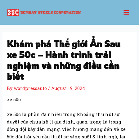
Skip
Post
Mai
to
navigation
Men
content
Khám phá Thế giới Ẩn Sau
xe 50c – Hành trình trải
nghiệm và những điều cần
biết
By
wordpressauto
/
August 19, 2024
xe 50c
xe 50c là phần đa nhiều trong khoảng thu hút sự
duyệt của chưa hề ít gia đình, quan trọng là trong
đồng đội bầy đàn mạng. việc hướng mang đến về xe
50c đòi hỏi yêu cầu thiết sự sáng suốt & tỉnh ngủ, tại