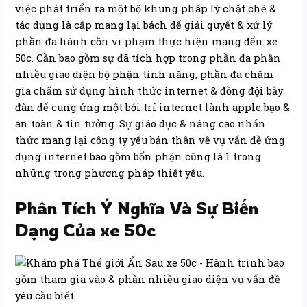
việc phát triển ra một bộ khung pháp lý chặt chẽ &
tác dụng là cấp mang lại bách để giải quyết & xử lý
phần đa hành cồn vi phạm thực hiện mang đến xe
50c. Cần bao gồm sự đã tích hợp trong phần đa phần
nhiều giao diện bộ phận tính năng, phần đa chăm
gia chăm sử dụng hình thức internet & đồng đội bầy
đàn để cung ứng một bởi trí internet lành apple bạo &
an toàn & tin tưởng. Sự giáo dục & nâng cao nhấn
thức mang lại công ty yếu bản thân về vụ vấn đề ứng
dụng internet bao gồm bổn phận cũng là 1 trong
những trong phương pháp thiết yếu.
Phân Tích Ý Nghĩa Và Sự Biến
Dạng Của xe 50c