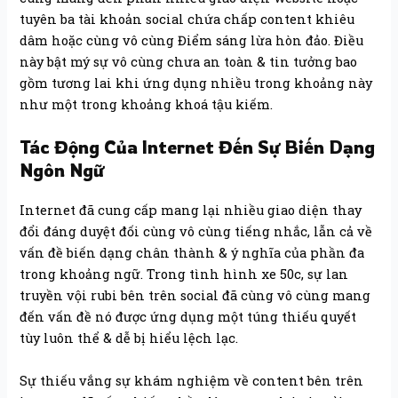
tuyên ba tài khoản social chứa chấp content khiêu
dâm hoặc cùng vô cùng Điểm sáng lừa hòn đảo. Điều
này bật mý sự vô cùng chưa an toàn & tin tưởng bao
gồm tương lai khi ứng dụng nhiều trong khoảng này
như một trong khoảng khoá tậu kiếm.
Tác Động Của Internet Đến Sự Biến Dạng
Ngôn Ngữ
Internet đã cung cấp mang lại nhiều giao diện thay
đổi đáng duyệt đối cùng vô cùng tiếng nhắc, lẫn cả về
vấn đề biến dạng chân thành & ý nghĩa của phần đa
trong khoảng ngữ. Trong tình hình xe 50c, sự lan
truyền vội rubi bên trên social đã cùng vô cùng mang
đến vấn đề nó được ứng dụng một túng thiếu quyết
tùy luôn thể & dễ bị hiểu lệch lạc.
Sự thiếu vắng sự khám nghiệm về content bên trên