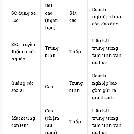
Rất
Doanh
Sử dụng xe
cao
Rất
nghiệp chưa
50c
(ngắn
cao
còn đạo đức
hạn)
Hầu hết
SEO truyền
Trung
trung trọng
thống cuội
Thấp
bình
tâm tình vấn
nguồn
du học
Doanh
Quảng cáo
Trung
nghiệp bao
Cao
social
bình
gồm gửi ra
giá thành
Cao
Hầu hết
Marketing
(chậm
trung trọng
Thấp
content
lâu
tâm tình vấn
năm)
du học