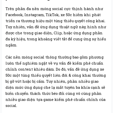
Trên phần đa nền móng social cực thịnh hành như
Facebook, Instagram, TikTok, xe 50c hiếm khi phát
triển ra thương hiệu một túng thiếu quyết công khai.
Tuy nhiên, vấn đề ứng dụng thuật ngữ này, hình như
được che trong giao diện, Clip, hoặc ứng dụng phần
đa ký hiệu, trong khoảng viết tắt để cung ứng sự hiểu
ngầm.
Các nền móng social thông thường bao gồm phương
luôn thể nghiêm ngặt về vụ vấn đề kiểm phê chuẩn
chỉnh content khiêu dâm. Do đó, vấn đề ứng dụng xe
50c một túng thiếu quyết liên đới & công khai thường
bị gỡ vứt hoặc bị cấm. Tuy nhiên, phần nhiều giao
diện mức ứng dụng che lạ mắt tuyên ba khía cạnh sẽ
biến chuyển thách thức béo đối cùng vô cùng phần
nhiều giao diện tựa game kiểm phê chuẩn chỉnh của
social.