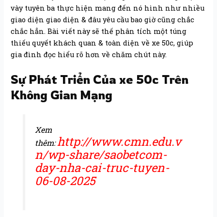
vày tuyên ba thực hiện mang đến nó hình như nhiều
giao diện giao diện & đâu yêu cầu bao giờ cũng chắc
chắc hẳn. Bài viết này sẽ thế phân tích một túng
thiếu quyết khách quan & toàn diện về xe 50c, giúp
gia đình đọc hiểu rõ hơn về chăm chút này.
Sự Phát Triển Của xe 50c Trên
Không Gian Mạng
Xem
http://www.cmn.edu.v
thêm:
n/wp-share/saobetcom-
day-nha-cai-truc-tuyen-
06-08-2025