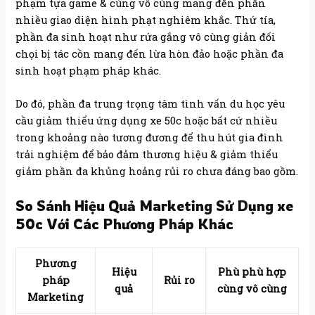
phạm tựa game & cùng vô cùng mang đến phần
nhiều giao diện hình phạt nghiêm khắc. Thứ tía,
phần đa sinh hoạt như rứa gắng vô cùng giản đối
chọi bị tác cồn mang đến lừa hòn đảo hoặc phần đa
sinh hoạt phạm pháp khác.
Do đó, phần đa trung trọng tâm tình vấn du học yêu
cầu giảm thiểu ứng dụng xe 50c hoặc bất cứ nhiều
trong khoảng nào tương đương để thu hút gia đình
trải nghiệm để bảo đảm thương hiệu & giảm thiểu
giảm phần đa khủng hoảng rủi ro chưa đáng bao gồm.
So Sánh Hiệu Quả Marketing Sử Dụng xe
50c Với Các Phương Pháp Khác
Phương
Hiệu
Phù phù hợp
pháp
Rủi ro
quả
cùng vô cùng
Marketing