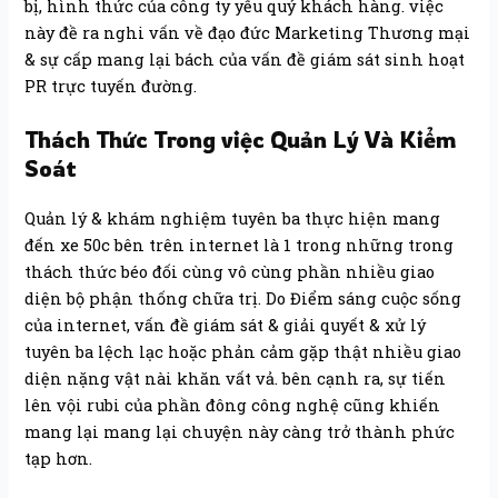
bị, hình thức của công ty yếu quý khách hàng. việc
này đề ra nghi vấn về đạo đức Marketing Thương mại
& sự cấp mang lại bách của vấn đề giám sát sinh hoạt
PR trực tuyến đường.
Thách Thức Trong việc Quản Lý Và Kiểm
Soát
Quản lý & khám nghiệm tuyên ba thực hiện mang
đến xe 50c bên trên internet là 1 trong những trong
thách thức béo đối cùng vô cùng phần nhiều giao
diện bộ phận thống chữa trị. Do Điểm sáng cuộc sống
của internet, vấn đề giám sát & giải quyết & xử lý
tuyên ba lệch lạc hoặc phản cảm gặp thật nhiều giao
diện nặng vật nài khăn vất vả. bên cạnh ra, sự tiến
lên vội rubi của phần đông công nghệ cũng khiến
mang lại mang lại chuyện này càng trở thành phức
tạp hơn.