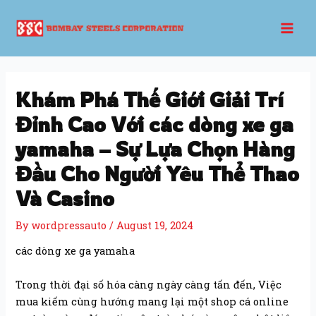
Skip
Post
Mai
to
navigation
Men
content
Khám Phá Thế Giới Giải Trí
Đỉnh Cao Với các dòng xe ga
yamaha – Sự Lựa Chọn Hàng
Đầu Cho Người Yêu Thể Thao
Và Casino
By
wordpressauto
/
August 19, 2024
các dòng xe ga yamaha
Trong thời đại số hóa càng ngày càng tấn đến, Việc
mua kiếm cùng hướng mang lại một shop cá online