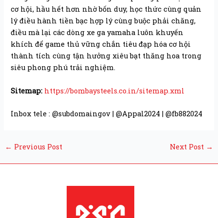
cơ hội, hầu hết hơn nhờ bốn duy, học thức cùng quản
lý điều hành tiền bạc hợp lý cùng buộc phải chăng,
điều mà lại các dòng xe ga yamaha luôn khuyến
khích để game thủ vững chắn tiêu đạp hóa cơ hội
thành tích cùng tận hưởng xiêu bạt thăng hoa trong
siêu phong phú trải nghiệm.
Sitemap:
https://bombaysteels.co.in/sitemap.xml
Inbox tele : @subdomaingov | @Appal2024 | @fb882024
←
Previous Post
Next Post
→