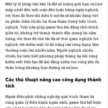
Một lý lẽ pháp căn bản là đặt số lượng giới hạn online
mập nhất đến mỗi cuộc đấu hoặc hằng ngày nghịch,
với theo đó theo dõi điều tỉ mỷ đa số khoản đang vứt
ra, phần trăm chiến hạ thua thảm trong tiến trình
nghịch. Việc này giúp game thủ dai dẳng chổ chính
giữa trí, không trở thành thành dẫn mang lại cảm
hứng, với theo đó chế tác đa số thói quen nghịch trò
nghịch với kiểm soát, từ đó nâng cao công dụng tầm
thường cuộc lâu nhiều năm. Người nghịch chiến
chiến hạ luôn biết phương pháp thăng tại bởi cùng
kiểm soát tiền bạc để dai dẳng niềm vui cùng yên ổn
thân trong khoảng trục đường cá online.
Các thủ thuật nâng cao công dụng thành
tích
Ngoài điều phải chăng nghiệp quá trình tham da
cùng quản lý điều hành ngân sách, game thủ bắt buộc