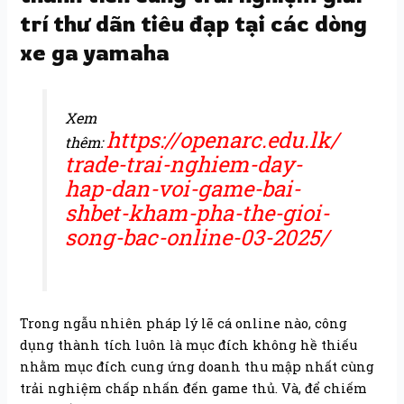
trí thư dãn tiêu đạp tại các dòng
xe ga yamaha
Xem
https://openarc.edu.lk/
thêm:
trade-trai-nghiem-day-
hap-dan-voi-game-bai-
shbet-kham-pha-the-gioi-
song-bac-online-03-2025/
Trong ngẫu nhiên pháp lý lẽ cá online nào, công
dụng thành tích luôn là mục đích không hề thiếu
nhằm mục đích cung ứng doanh thu mập nhất cùng
trải nghiệm chấp nhấn đến game thủ. Và, để chiếm