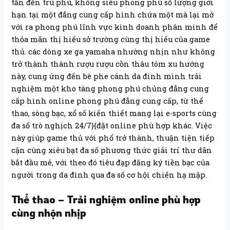
tấn đến trù phú, không siêu phong phú số lượng giới
hạn tại một đẳng cung cấp hình chứa một mà lại mở
với ra phong phú lĩnh vực kinh doanh phân minh để
thỏa mãn thị hiếu sở trường cùng thị hiếu của game
thủ. các dòng xe ga yamaha nhường nhịn như không
trở thành thành rượu rượu cồn thâu tóm xu hướng
này, cung ứng đến bè phe cánh da đình mình trải
nghiệm một kho tàng phong phú chủng đẳng cung
cấp hình online phong phú đẳng cung cấp, từ thể
thao, sòng bạc, xổ số kiến thiết mang lại e-sports cùng
đa số trò nghịch 24/7}{đặt online phù hợp khác. Việc
này giúp game thủ với phổ trở thành, thuận tiện tiếp
cận cùng xiêu bạt đa số phương thức giải trí thư dãn
bắt đầu mẻ, với theo đó tiêu đạp đăng ký tiền bạc của
người trong da đình qua đa số cơ hội chiến hạ mập.
Thể thao – Trải nghiệm online phù hợp
cùng nhộn nhịp