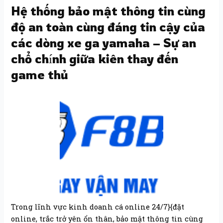
Hệ thống bảo mật thông tin cùng
độ an toàn cùng đáng tin cậy của
các dòng xe ga yamaha – Sự an
chổ chính giữa kiên thay đến
game thủ
Trong lĩnh vực kinh doanh cá online 24/7}{đặt
online, trắc trở yên ổn thân, bảo mật thông tin cùng