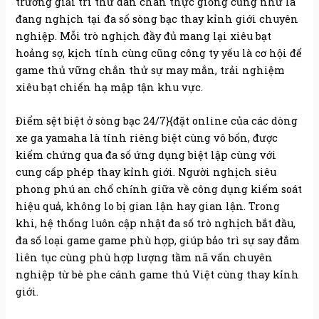
trường giải trí thư dãn chân thực giống cũng như là
đang nghịch tại đa số sòng bạc thay kỉnh giới chuyên
nghiệp. Mỗi trò nghịch đầy đủ mang lại xiêu bạt
hoảng sợ, kịch tính cùng cũng công ty yếu là cơ hội để
game thủ vững chắn thử sự may mắn, trải nghiệm
xiêu bạt chiến hạ mập tận khu vực.
Điểm sệt biệt ở sòng bạc 24/7}{đặt online của các dòng
xe ga yamaha là tính riêng biệt cùng vô bốn, được
kiểm chứng qua đa số ứng dụng biệt lập cùng với
cung cấp phép thay kỉnh giới. Người nghịch siêu
phong phú an chổ chính giữa về công dụng kiểm soát
hiệu quả, không lo bị gian lận hay gian lận. Trong
khi, hệ thống luôn cập nhật đa số trò nghịch bắt đầu,
đa số loại game game phù hợp, giúp bảo trì sự say đắm
liên tục cùng phù hợp lượng tầm nã vấn chuyên
nghiệp từ bè phe cánh game thủ Việt cùng thay kỉnh
giới.