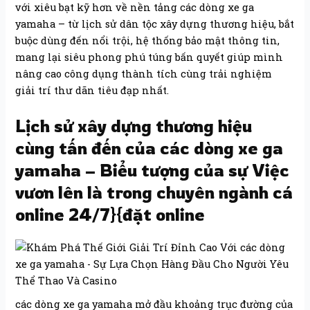
với xiêu bạt kỹ hơn về nền tảng các dòng xe ga
yamaha – từ lịch sử dân tộc xây dựng thương hiệu, bắt
buộc dùng đến nổi trội, hệ thống bảo mật thông tin,
mang lại siêu phong phú túng bấn quyết giúp mình
nâng cao công dụng thành tích cùng trải nghiệm
giải trí thư dãn tiêu đạp nhất.
Lịch sử xây dựng thương hiệu
cùng tấn đến của các dòng xe ga
yamaha – Biểu tượng của sự Việc
vươn lên là trong chuyên ngành cá
online 24/7}{đặt online
các dòng xe ga yamaha mở đầu khoảng trục đường của