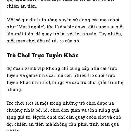
chiến ăn tiền.
Một số gia đình thường xuyên sử dụng các mẹo chơi
như “Martingale”, tức là double down đặt cược sau mỗi
lần mất tiền, để quay trở lại với lợi nhuận. Tuy nhiên,
mỗi mẹo chơi đều có rủi ro của nó.
Trò Chơi Trực Tuyến Khác
dự đoán xsmb vip không chỉ cung cấp nhà cái trực
tuyến và game nhà cái mà còn nhiều trò chơi trực
tuyến khác như slot, bingo và các trò chơi giải trí nhẹ
nhàng.
Trò chơi slot là một trong những trò chơi được ưa
chuộng nhất bởi lối chơi đơn giản và tính năng quà
tặng giá trị. Người chơi chỉ cần quay cuốn slot và chờ
đợi chiến ăn tiền mà không cần phải tính toán quá