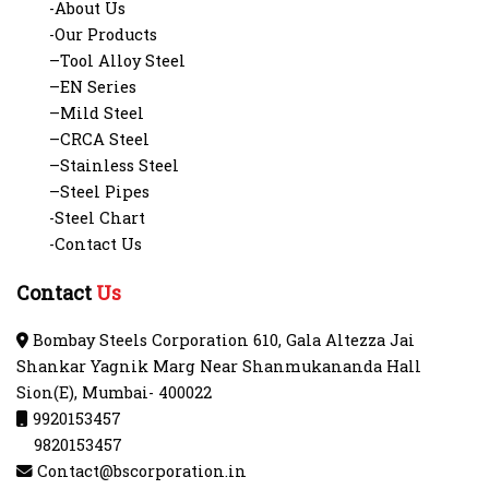
-About Us
-Our Products
–Tool Alloy Steel
–EN Series
–Mild Steel
–CRCA Steel
–Stainless Steel
–Steel Pipes
-Steel Chart
-Contact Us
Contact
Us
Bombay Steels Corporation 610, Gala Altezza Jai
Shankar Yagnik Marg Near Shanmukananda Hall
Sion(E), Mumbai- 400022
9920153457
9820153457
Contact@bscorporation.in