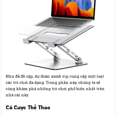
Như đã đề cập, dự đoán xsmb vip cung cấp một loạt
các trò chơi đa dạng. Trong phần này, chúng ta sẽ
cùng khám phá những trò chơi phổ biến nhất trên
nhà cái này.
Cá Cược Thể Thao