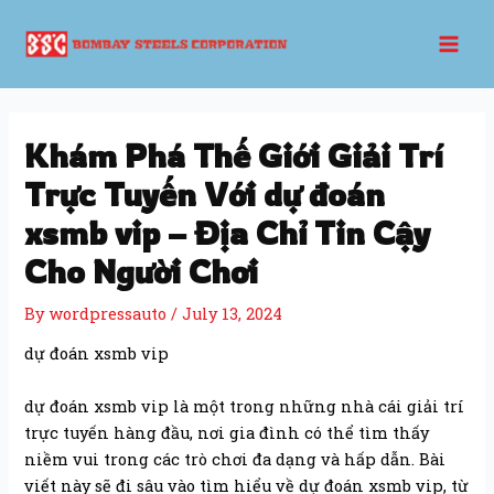
Skip
Post
Mai
to
navigation
Men
content
Khám Phá Thế Giới Giải Trí
Trực Tuyến Với dự đoán
xsmb vip – Địa Chỉ Tin Cậy
Cho Người Chơi
By
wordpressauto
/
July 13, 2024
dự đoán xsmb vip
dự đoán xsmb vip là một trong những nhà cái giải trí
trực tuyến hàng đầu, nơi gia đình có thể tìm thấy
niềm vui trong các trò chơi đa dạng và hấp dẫn. Bài
viết này sẽ đi sâu vào tìm hiểu về dự đoán xsmb vip, từ