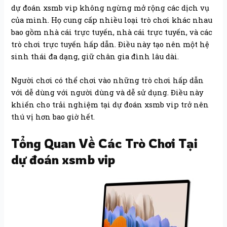
dự đoán xsmb vip không ngừng mở rộng các dịch vụ
của mình. Họ cung cấp nhiều loại trò chơi khác nhau
bao gồm nhà cái trực tuyến, nhà cái trực tuyến, và các
trò chơi trực tuyến hấp dẫn. Điều này tạo nên một hệ
sinh thái đa dạng, giữ chân gia đình lâu dài.
Người chơi có thể chơi vào những trò chơi hấp dẫn
với dễ dùng với người dùng và dễ sử dụng. Điều này
khiến cho trải nghiệm tại dự đoán xsmb vip trở nên
thú vị hơn bao giờ hết.
Tổng Quan Về Các Trò Chơi Tại
dự đoán xsmb vip